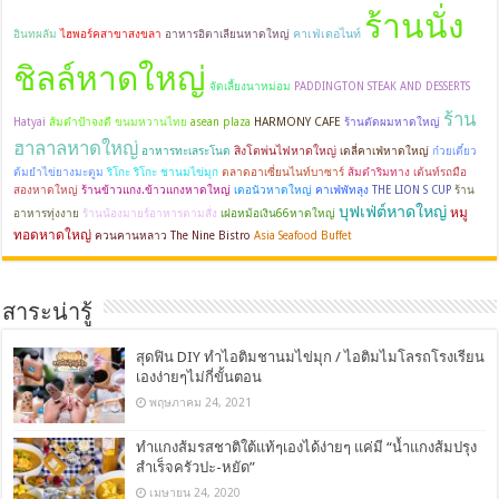
ร้านนั่ง
คาเฟ่เดอไนท์
อินทผลัม
ไฮพอร์คสาขาสงขลา
อาหารอิตาเลียนหาดใหญ่
ชิลล์หาดใหญ่
จัดเลี้ยงนาหม่อม
PADDINGTON STEAK AND DESSERTS
ร้าน
HARMONY CAFE
Hatyai
ส้มตำป้าจงดี
ขนมหวานไทย
asean plaza
ร้านตัดผมหาดใหญ่
ฮาลาลหาดใหญ่
สิงโตพ่นไฟหาดใหญ่
อาหารทะเลระโนด
เดลี่คาเฟ่หาดใหญ่
ก๋วยเตี๋ยว
ต้มยำไข่ยางมะตูม
ริโกะ ริโกะ ชานมไข่มุก
ตลาดอาเซี่ยนไนท์บาซาร์
ส้มตำริมทาง
เต้นท์รถมือ
สองหาดใหญ่
ร้านข้าวแกง.ข้าวแกงหาดใหญ่
เดอนัวหาดใหญ่
คาเฟ่พัทลุง
THE LION S CUP
ร้าน
บุฟเฟ่ต์หาดใหญ่
หมู
อาหารทุ่งงาย
ร้านน้องมายร์อาหารตามสั่ง
เฝอหม้อเงิน66หาดใหญ่
ทอดหาดใหญ่
ควนคานหลาว The Nine Bistro
Asia Seafood Buffet
สาระน่ารู้
สุดฟิน DIY ทำไอติมชานมไข่มุก / ไอติมไมโลรถโรงเรียน
เองง่ายๆไม่กี่ขั้นตอน
พฤษภาคม 24, 2021
ทำแกงส้มรสชาติใต้แท้ๆเองได้ง่ายๆ แค่มี “น้ำแกงส้มปรุง
สำเร็จครัวปะ-หยัด”
เมษายน 24, 2020