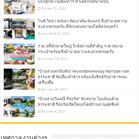
บจบทุกความต้องการ ทำเลดีใกล้สนามบิน
มีนาคม 15, 2022
ไนซ์ วิลลา สงขลา (Nice Villa Resort) สิ่งอำนวยความ
สะดวกครบครัน ที่พักแสนสบายสไตล์ครอบครัว
กุมภาพันธ์ 23, 2022
รวม 3ที่พักหาดใหญ่ ใกล้สถานที่สำคัญ ราคาสบาย
กระเป๋าพร้อมสิ่งอำนวยความสะดวกครบครัน
มกราคม 14, 2022
“บ้านสวนพรนับพัน” Resort&Homestay ฟอกปอด กอด
ธรรมชาติ ฟังเสียงลำธาร พร้อมนั่งชิลล์กับอาหารและ
เครื่องดื่ม
ธันวาคม 18, 2021
“บ้านสวนวินลณี รีสอร์ท” พักสบาย โอบล้อมด้วย
ธรรมชาติ รีสอร์ทเปิดใหม่สไตล์บ้านสวนสุดชิลล์
ธันวาคม 4, 2021
เทศกาล งานต่างๆ