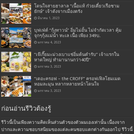
โดนใจสายฮาลาล “เนื้อแท้ ก๋วยเตี๋ยวเรือชาม
ยักษ์” เจ้าดังจากเมืองตรัง
มีนาคม 1, 2023
บุฟเฟ่ต์ “กุ้งทาวน์” อิ่มไม่อั้น ไม่จำกัดเวลา คุ้ม
จุกๆกุ้งแม่น้ำ ทะเล เนื้อ เพียง 349บ.
มกราคม 4, 2023
“เจ๊เกี๊ยมะม่วงเบาแช่อิ่มต้นตำรับ” เจ้าแรกใน
หาดใหญ่ ทำมานานกว่า40ปี”
มกราคม 3, 2023
“เดอะครอฟ – the CROFF” ครอฟเฟิลโฮมเมด
หอมละมุน หลากหลายหน้าโดนใจ
มกราคม 3, 2023
ก่อนอ่านรีวิวต้องรู้
รีวิวนี้เป็นเพียงความคิดเห็นส่วนตัวของตัวผมเองเท่านั้น เนื่องจาก
ปากและความชอบรสนิยมของแต่ละคนชอบแตกต่างกันออกไป รีวิวนี้