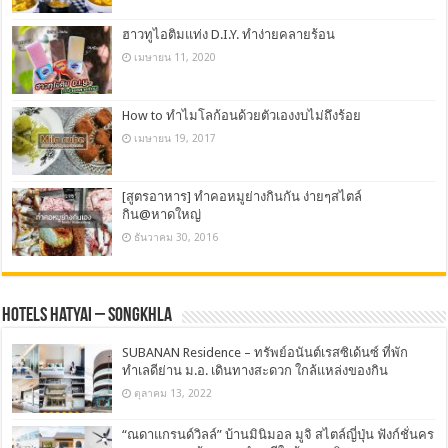
ฮาวทูไอติมแท่ง D.I.Y. ทำง่ายคลายร้อน
เมษายน 11, 2020
How to ทำไมโลก้อนด้วยตัวเองงบไม่ถึงร้อย
เมษายน 19, 2017
[สูตรอาหาร] ทำคอหมูย่างกินกัน ง่ายๆสไตล์
กิน@หาดใหญ่
ธันวาคม 30, 2016
Hotels Hatyai – Songkhla
SUBANAN Residence – ทรัพย์อนันต์เรสซิเด้นซ์ ที่พัก
ทำเลดีย่าน ม.อ. เดินทางสะดวก ใกล้แหล่งของกิน
ตุลาคม 13, 2022
“ณดาแกรนด์วิลล์” บ้านมินิมอล มูจิ สไตล์ญี่ปุ่น ฟังก์ชั่นคร