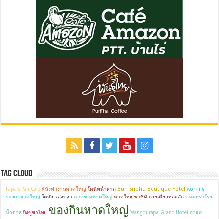
Tag Cloud
Buri Sriphu Boutique Hotel
Papa's Pan Cafe
ที่นั่งทำงานหาดใหญ่
โดนัทน้ำตาล
working
ลอดช่องหาดใหญ่
space หาดใหญ่
โตเกียวสงขลา
หาดใหญ่ชาชิมิ
ก๋วยเตี๋ยวหล่มสัก
ขนมครกโรย
ของกินหาดใหญ่
น้ำตาล
บิงซูชาไทย
Wangburapa Grand Hotel
กาแฟ