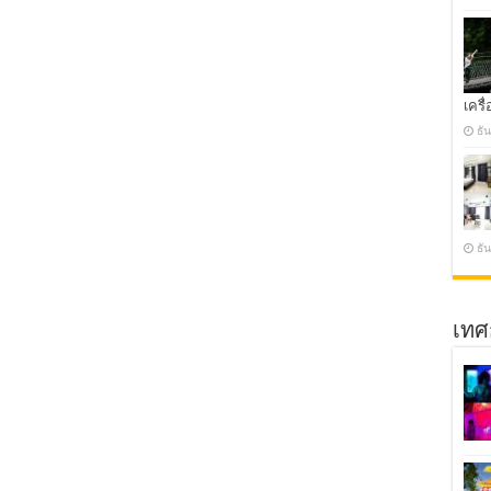
เครื่
ธั
ธั
เทศ