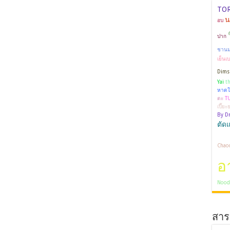
TO
น
อบ
ปาก
ชานมไ
เย็นเ
Dim
Yai
th
หาดใ
ตะ
T
เปี๊ย
By Dr
ตัด
Chaod
อ
Nood
สาระ