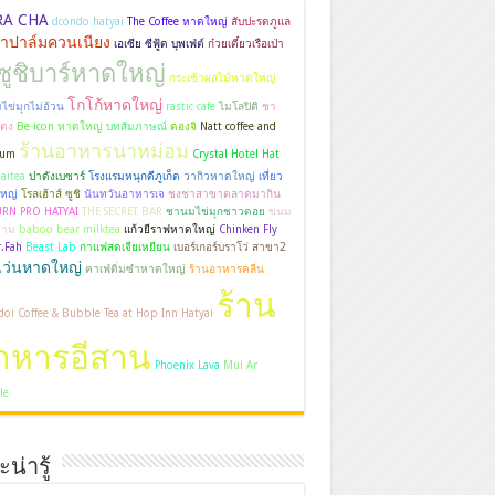
RA CHA
dcondo hatyai
The Coffee หาดใหญ่
สับปะรดภูแล
าปาล์มควนเนียง
เอเซีย ซีฟู้ด บุพเฟ่ต์
ก๋วยเตี๋ยวเรือเป่า
ซูชิบาร์หาดใหญ่
กระเช้าผลไม้หาดใหญ่
โกโก้หาดใหญ่
ข่มุกไม่อ้วน
rastic cafe
ไมโลปิติ
ชา
บตง
Be icon หาดใหญ่
บทสัมภาษณ์
ดองจิ
Natt coffee and
ร้านอาหารนาหม่อม
sum
Crystal Hotel Hat
aitea
ปาดังเบซาร์
โรงแรมหนุกดีภูเก็ต
วากิวหาดใหญ่
เที่ยว
หญ่
โรลเฮ้าส์ ซูชิ
นันทวันอาหารเจ
ชงชาสาขาตลาดมากิน
URN PRO HATYAI
THE SECRET BAR
ชานมไข่มุกชาวดอย
ขนม
ะธาม
baboo bear milktea
แก้วยีราฟหาดใหญ่
Chinken Fly
.Fah
Beast Lab
กาแฟสดเจียเหยียน
เบอร์เกอร์บราโว่ สาขา2
แว่นหาดใหญ่
คาเฟ่ติ่มซำหาดใหญ่
ร้านอาหารคลีน
ร้าน
oi Coffee & Bubble Tea at Hop Inn Hatyai
าหารอีสาน
Phoenix Lava
Mui Ar
le
น่ารู้