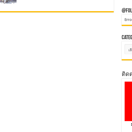
@Fol
Erro
Cate
Cate
ติด