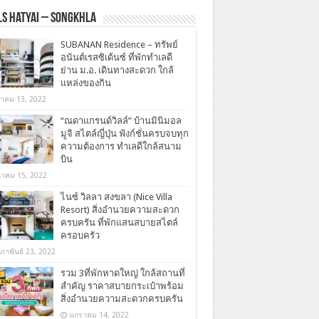
s Hatyai – Songkhla
SUBANAN Residence – ทรัพย์
อนันต์เรสซิเด้นซ์ ที่พักทำเลดี
ย่าน ม.อ. เดินทางสะดวก ใกล้
แหล่งของกิน
ลาคม 13, 2022
“ณดาแกรนด์วิลล์” บ้านมินิมอล
มูจิ สไตล์ญี่ปุ่น ฟังก์ชั่นครบจบทุก
ความต้องการ ทำเลดีใกล้สนาม
บิน
นาคม 15, 2022
ไนซ์ วิลลา สงขลา (Nice Villa
Resort) สิ่งอำนวยความสะดวก
ครบครัน ที่พักแสนสบายสไตล์
ครอบครัว
มภาพันธ์ 23, 2022
รวม 3ที่พักหาดใหญ่ ใกล้สถานที่
สำคัญ ราคาสบายกระเป๋าพร้อม
สิ่งอำนวยความสะดวกครบครัน
มกราคม 14, 2022