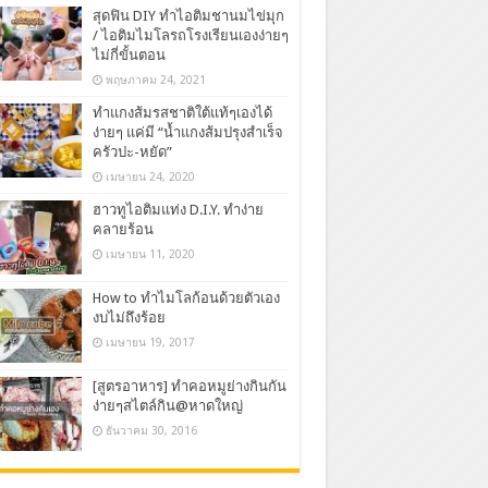
สุดฟิน DIY ทำไอติมชานมไข่มุก
/ ไอติมไมโลรถโรงเรียนเองง่ายๆ
ไม่กี่ขั้นตอน
พฤษภาคม 24, 2021
ทำแกงส้มรสชาติใต้แท้ๆเองได้
ง่ายๆ แค่มี “น้ำแกงส้มปรุงสำเร็จ
ครัวปะ-หยัด”
เมษายน 24, 2020
ฮาวทูไอติมแท่ง D.I.Y. ทำง่าย
คลายร้อน
เมษายน 11, 2020
How to ทำไมโลก้อนด้วยตัวเอง
งบไม่ถึงร้อย
เมษายน 19, 2017
[สูตรอาหาร] ทำคอหมูย่างกินกัน
ง่ายๆสไตล์กิน@หาดใหญ่
ธันวาคม 30, 2016