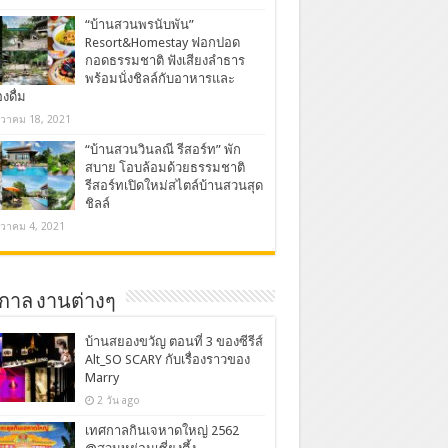
“บ้านสวนพรนับพัน”
Resort&Homestay ฟอกปอด
กอดธรรมชาติ ฟังเสียงลำธาร
พร้อมนั่งชิลล์กับอาหารและ
องดื่ม
นวาคม 18, 2021
“บ้านสวนวินลณี รีสอร์ท” พัก
สบาย โอบล้อมด้วยธรรมชาติ
รีสอร์ทเปิดใหม่สไตล์บ้านสวนสุด
ชิลล์
นวาคม 4, 2021
กาล งานต่างๆ
บ้านสยองขวัญ ตอนที่ 3 ของซีรีส์
Alt_SO SCARY กับเรื่องราวของ
Marry
2 วัน ago
เทศกาลกินเจหาดใหญ่ 2562