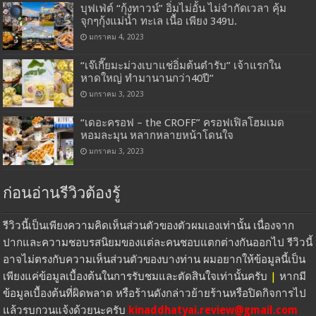
บุฟเฟ่ต์ “กุ้งทาวน์” อิ่มไม่อั้น ไม่จำกัดเวลา คุ้ม
จุกๆกุ้งแม่น้ำ ทะเล เนื้อ เพียง 349บ.
มกราคม 4, 2023
“เจ๊เกี๊ยมะม่วงเบาแช่อิ่มต้นตำรับ” เจ้าแรกใน
หาดใหญ่ ทำมานานกว่า40ปี”
มกราคม 3, 2023
“เดอะครอฟ – the CROFF” ครอฟเฟิลโฮมเมด
หอมละมุน หลากหลายหน้าโดนใจ
มกราคม 3, 2023
ก่อนอ่านรีวิวต้องรู้
รีวิวนี้เป็นเพียงความคิดเห็นส่วนตัวของตัวผมเองเท่านั้น เนื่องจาก
ปากและความชอบรสนิยมของแต่ละคนชอบแตกต่างกันออกไป รีวิวนี้
อาจไม่ตรงกับความเห็นส่วนตัวของบางท่าน ผมอยากให้ข้อมูลนี้เป็น
เพียงแค่ข้อมูลเบื้องต้นในการรับชมและตัดสินใจเท่านั้นครับ
|
หากมี
ข้อมูลเบื้องต้นที่ผิดพลาด หรือร้านดังกล่าวย้ายร้านหรือปิดกิจการไป
แล้วรบกวนแจ้งด้วยนะครับ
kinaddhatyai.review@gmail.com