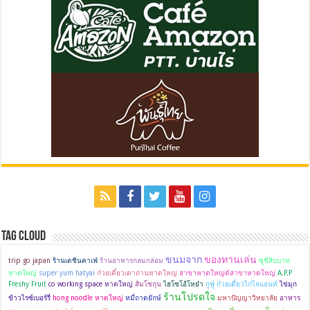
Tag Cloud
ขนมจาก
ของทานเล่น
trip go japan
ร้านเตชินคาเฟ่
ร้านอาหารกลมกล่อม
ซูชิสิบบาท
หาดใหญ่
super yum hatyai
ก๋วยเตี๋ยวเตาถ่านหาดใหญ่
สาขาหาดใหญ่ด์สาขาหาดใหญ่
A.P.P
Freshy Fruit
co working space หาดใหญ่
ส้มโชกุน
ไฮโซโอ้โหยำ
กูฟู ก๋วยเตี๋ยวไก่ไจแอนท์
ไข่มุก
ร้านโปรดใจ
ข้าวไรซ์เบอร์รี่
hong noodle หาดใหญ่
หมี่ถาดยักษ์
มหาปัญญาวิทยาลัย
อาหาร