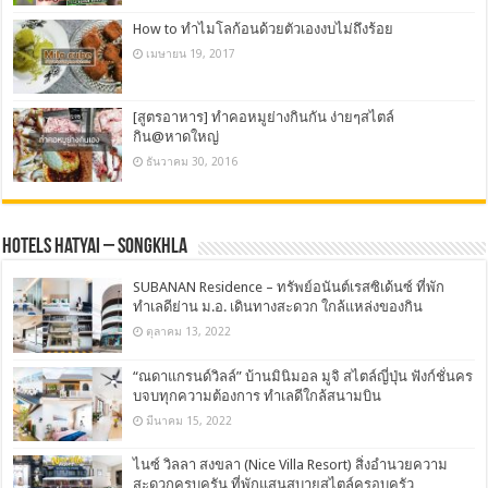
How to ทำไมโลก้อนด้วยตัวเองงบไม่ถึงร้อย
เมษายน 19, 2017
[สูตรอาหาร] ทำคอหมูย่างกินกัน ง่ายๆสไตล์
กิน@หาดใหญ่
ธันวาคม 30, 2016
Hotels Hatyai – Songkhla
SUBANAN Residence – ทรัพย์อนันต์เรสซิเด้นซ์ ที่พัก
ทำเลดีย่าน ม.อ. เดินทางสะดวก ใกล้แหล่งของกิน
ตุลาคม 13, 2022
“ณดาแกรนด์วิลล์” บ้านมินิมอล มูจิ สไตล์ญี่ปุ่น ฟังก์ชั่นคร
บจบทุกความต้องการ ทำเลดีใกล้สนามบิน
มีนาคม 15, 2022
ไนซ์ วิลลา สงขลา (Nice Villa Resort) สิ่งอำนวยความ
สะดวกครบครัน ที่พักแสนสบายสไตล์ครอบครัว