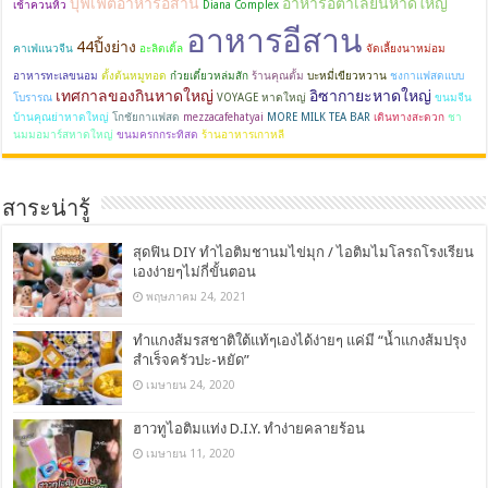
บุฟเฟ่ต์อาหารอีสาน
อาหารอิตาเลี่ยนหาดใหญ่
เช้าควนหิว
Diana Complex
อาหารอีสาน
44ปิ้งย่าง
คาเฟ่แนวจีน
อะลิตเติ้ล
จัดเลี้ยงนาหม่อม
อาหารทะเลขนอม
ตั้งต้นหมูทอด
ก๋วยเตี๋ยวหล่มสัก
ร้านคุณตั้ม
บะหมี่เขียวหวาน
ชงกาแฟสดแบบ
เทศกาลของกินหาดใหญ่
อิซากายะหาดใหญ่
โบรารณ
VOYAGE หาดใหญ่
ขนมจีน
บ้านคุณย่าหาดใหญ่
โกชัยกาแฟสด
mezzacafehatyai
MORE MILK TEA BAR
เดินทางสะดวก
ชา
นมมอมาร์สหาดใหญ่
ขนมครกกระทิสด
ร้านอาหารเกาหลี
สาระน่ารู้
สุดฟิน DIY ทำไอติมชานมไข่มุก / ไอติมไมโลรถโรงเรียน
เองง่ายๆไม่กี่ขั้นตอน
พฤษภาคม 24, 2021
ทำแกงส้มรสชาติใต้แท้ๆเองได้ง่ายๆ แค่มี “น้ำแกงส้มปรุง
สำเร็จครัวปะ-หยัด”
เมษายน 24, 2020
ฮาวทูไอติมแท่ง D.I.Y. ทำง่ายคลายร้อน
เมษายน 11, 2020