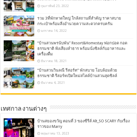
กุมภาพันธ์ 23, 2022
รวม 3ที่พักหาดใหญ่ ใกล้สถานที่สำคัญ ราคาสบาย
กระเป๋าพร้อมสิ่งอำนวยความสะดวกครบครัน
มกราคม 14, 2022
“บ้านสวนพรนับพัน” Resort&Homestay ฟอกปอด กอด
ธรรมชาติ ฟังเสียงลำธาร พร้อมนั่งชิลล์กับอาหารและ
เครื่องดื่ม
ธันวาคม 18, 2021
“บ้านสวนวินลณี รีสอร์ท” พักสบาย โอบล้อมด้วย
ธรรมชาติ รีสอร์ทเปิดใหม่สไตล์บ้านสวนสุดชิลล์
ธันวาคม 4, 2021
เทศกาล งานต่างๆ
บ้านสยองขวัญ ตอนที่ 3 ของซีรีส์ Alt_SO SCARY กับเรื่อง
ราวของ Marry
พฤษภาคม 13, 2023