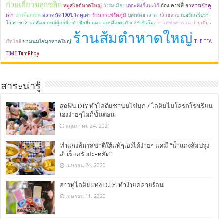
ก๋วยเตี๋ยวขลุกขลิก
หมูสไลด์หาดใหญ่
วังร่มเมือง
เดอะฟังกี้แมงโก้
ก้อง คอฟฟี่
อาหารเช้าคู
เต่า
บาร์ค็อกเทล
ตลาดนัด100ปีวัดคูเต่า
ร้านกาแฟรัตภูมิ
บุฟเฟ่ต์ฮาลาล
กล้วยฉาบ
เบอร์เกอร์บรา
โว่ สาขา2
บทสัมภาษณ์ผู้ก่อตั้ง ต้าซื่อสี่ราเมง บะหมี่เบตงเปิด 24 ชั่วโมง
คาเฟ่ช่อลำดวน
ก๋วยเตี๋ยว
ร้านส้มตำหาดใหญ่
เรือโกลี
ชามนมไข่มุกหาดใหญ่
THE TEA
TIME
TumRhoy
สาระน่ารู้
สุดฟิน DIY ทำไอติมชานมไข่มุก / ไอติมไมโลรถโรงเรียน
เองง่ายๆไม่กี่ขั้นตอน
พฤษภาคม 24, 2021
ทำแกงส้มรสชาติใต้แท้ๆเองได้ง่ายๆ แค่มี “น้ำแกงส้มปรุง
สำเร็จครัวปะ-หยัด”
เมษายน 24, 2020
ฮาวทูไอติมแท่ง D.I.Y. ทำง่ายคลายร้อน
เมษายน 11, 2020