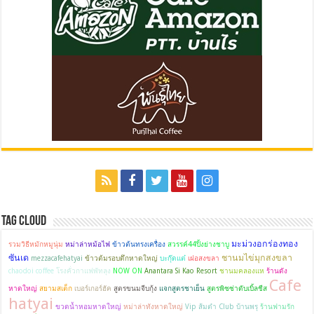
Tag Cloud
มะม่วงอกร่องทอง
รวมวิธีหมักหมูนุ่ม
หม่าล่าหม้อไฟ
ข้าวต้นทรงเครื่อง
สวรรค์44ปิ้งย่างชาบู
ซันเด
ชานมไข่มุกสงขลา
mezzacafehatyai
ข้าวต้มรอบดึกหาดใหญ่
บะกุ๊ดแต๋
เฝอสงขลา
chaodoi coffee
โรงคั่วกาแฟพัทลุง
NOW ON
Anantara Si Kao Resort
ชานมคลองแห
ร้านดัง
Cafe
หาดใหญ่
สยามสเต็ก
เบอร์เกอร์ฮัค
สูตรขนมจีบกุ้ง
แจกสูตรชาเย็น
สูตรพิซซ่าดับเบิ้ลชีส
hatyai
ขวดน้ำหอมหาดใหญ่
หม่าล่าทังหาดใหญ่
Vip ส้มตำ Club บ้านพรุ
ร้านฟามรัก