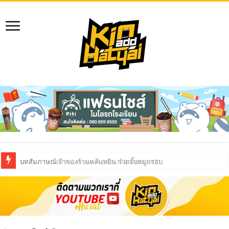
บทสัมภาษณ์เจ้าของร้านหลั่นหยิน ก๋วยจั๊บหมูกรอบ
บทสัมภาษณ์ The Containers (เดอะ คอนเทนเนอร์)