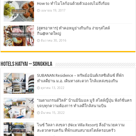
How to ทำไมโลก้อนด้วยตัวเองงบไม่ถึงร้อย
เมษายน 19, 2017
[สูตรอาหาร] ทำคอหมูย่างกินกัน ง่ายๆสไตล์
กิน@หาดใหญ่
ธันวาคม 30, 2016
Hotels Hatyai – Songkhla
SUBANAN Residence – ทรัพย์อนันต์เรสซิเด้นซ์ ที่พัก
ทำเลดีย่าน ม.อ. เดินทางสะดวก ใกล้แหล่งของกิน
ตุลาคม 13, 2022
“ณดาแกรนด์วิลล์” บ้านมินิมอล มูจิ สไตล์ญี่ปุ่น ฟังก์ชั่นคร
บจบทุกความต้องการ ทำเลดีใกล้สนามบิน
มีนาคม 15, 2022
ไนซ์ วิลลา สงขลา (Nice Villa Resort) สิ่งอำนวยความ
สะดวกครบครัน ที่พักแสนสบายสไตล์ครอบครัว