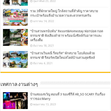
กุมภาพันธ์ 23, 2022
รวม 3ที่พักหาดใหญ่ ใกล้สถานที่สำคัญ ราคาสบาย
กระเป๋าพร้อมสิ่งอำนวยความสะดวกครบครัน
มกราคม 14, 2022
“บ้านสวนพรนับพัน” Resort&Homestay ฟอกปอด กอด
ธรรมชาติ ฟังเสียงลำธาร พร้อมนั่งชิลล์กับอาหารและ
เครื่องดื่ม
ธันวาคม 18, 2021
“บ้านสวนวินลณี รีสอร์ท” พักสบาย โอบล้อมด้วย
ธรรมชาติ รีสอร์ทเปิดใหม่สไตล์บ้านสวนสุดชิลล์
ธันวาคม 4, 2021
เทศกาล งานต่างๆ
บ้านสยองขวัญ ตอนที่ 3 ของซีรีส์ Alt_SO SCARY กับเรื่อง
ราวของ Marry
พฤษภาคม 13, 2023