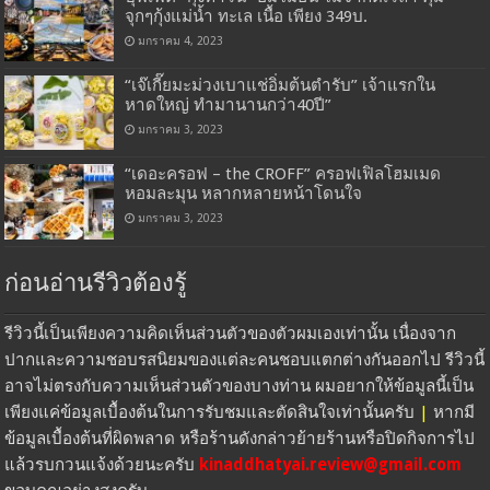
จุกๆกุ้งแม่น้ำ ทะเล เนื้อ เพียง 349บ.
มกราคม 4, 2023
“เจ๊เกี๊ยมะม่วงเบาแช่อิ่มต้นตำรับ” เจ้าแรกใน
หาดใหญ่ ทำมานานกว่า40ปี”
มกราคม 3, 2023
“เดอะครอฟ – the CROFF” ครอฟเฟิลโฮมเมด
หอมละมุน หลากหลายหน้าโดนใจ
มกราคม 3, 2023
ก่อนอ่านรีวิวต้องรู้
รีวิวนี้เป็นเพียงความคิดเห็นส่วนตัวของตัวผมเองเท่านั้น เนื่องจาก
ปากและความชอบรสนิยมของแต่ละคนชอบแตกต่างกันออกไป รีวิวนี้
อาจไม่ตรงกับความเห็นส่วนตัวของบางท่าน ผมอยากให้ข้อมูลนี้เป็น
เพียงแค่ข้อมูลเบื้องต้นในการรับชมและตัดสินใจเท่านั้นครับ
|
หากมี
ข้อมูลเบื้องต้นที่ผิดพลาด หรือร้านดังกล่าวย้ายร้านหรือปิดกิจการไป
แล้วรบกวนแจ้งด้วยนะครับ
kinaddhatyai.review@gmail.com