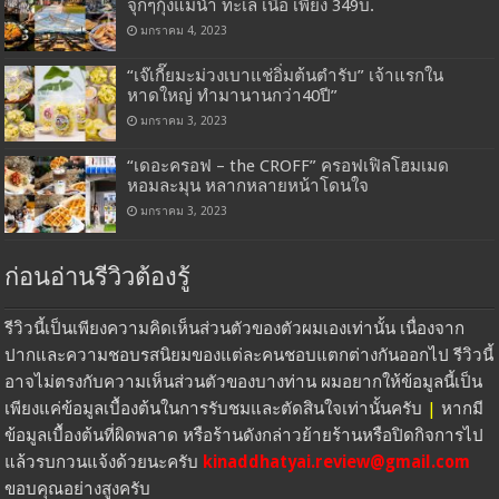
จุกๆกุ้งแม่น้ำ ทะเล เนื้อ เพียง 349บ.
มกราคม 4, 2023
“เจ๊เกี๊ยมะม่วงเบาแช่อิ่มต้นตำรับ” เจ้าแรกใน
หาดใหญ่ ทำมานานกว่า40ปี”
มกราคม 3, 2023
“เดอะครอฟ – the CROFF” ครอฟเฟิลโฮมเมด
หอมละมุน หลากหลายหน้าโดนใจ
มกราคม 3, 2023
ก่อนอ่านรีวิวต้องรู้
รีวิวนี้เป็นเพียงความคิดเห็นส่วนตัวของตัวผมเองเท่านั้น เนื่องจาก
ปากและความชอบรสนิยมของแต่ละคนชอบแตกต่างกันออกไป รีวิวนี้
อาจไม่ตรงกับความเห็นส่วนตัวของบางท่าน ผมอยากให้ข้อมูลนี้เป็น
เพียงแค่ข้อมูลเบื้องต้นในการรับชมและตัดสินใจเท่านั้นครับ
|
หากมี
ข้อมูลเบื้องต้นที่ผิดพลาด หรือร้านดังกล่าวย้ายร้านหรือปิดกิจการไป
แล้วรบกวนแจ้งด้วยนะครับ
kinaddhatyai.review@gmail.com
ขอบคุณอย่างสูงครับ