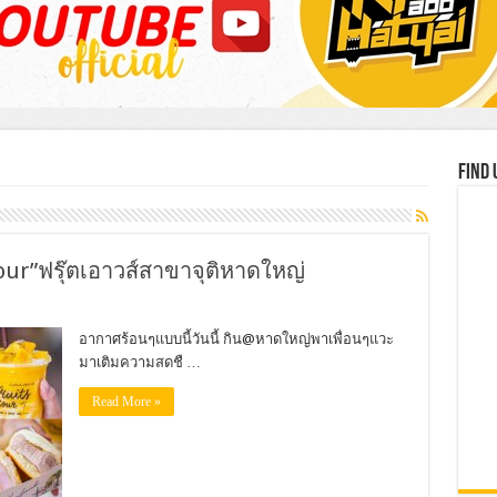
Find 
 Hour”ฟรุ๊ตเอาวส์สาขาจุติหาดใหญ่
อากาศร้อนๆแบบนี้วันนี้ กิน@หาดใหญ่พาเพื่อนๆแวะ
มาเติมความสดชื …
Read More »