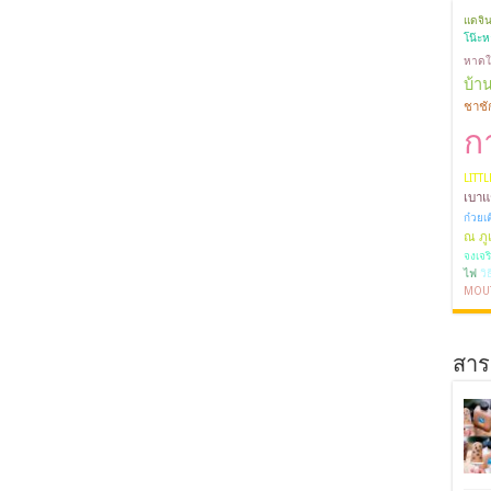
แดจิ
โน๊ะ
หาดใ
บ้า
ชาชั
ก
LITT
เบาแช
ก๋วยเต
ณ ภูเ
จงเจร
ไฟ
วิ
MOU
สาระ