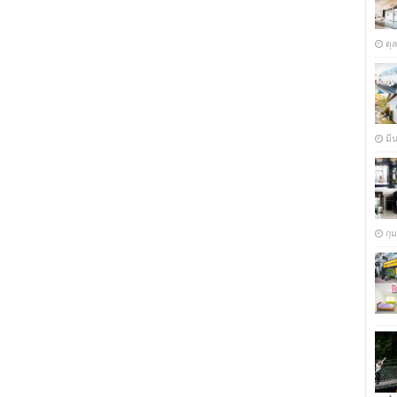
ตุ
มี
กุ