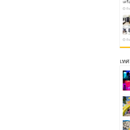
เครื่
ธั
ธั
เทศ