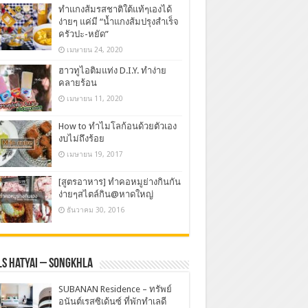
ทำแกงส้มรสชาติใต้แท้ๆเองได้
ง่ายๆ แค่มี “น้ำแกงส้มปรุงสำเร็จ
ครัวปะ-หยัด”
เมษายน 24, 2020
ฮาวทูไอติมแท่ง D.I.Y. ทำง่าย
คลายร้อน
เมษายน 11, 2020
How to ทำไมโลก้อนด้วยตัวเอง
งบไม่ถึงร้อย
เมษายน 19, 2017
[สูตรอาหาร] ทำคอหมูย่างกินกัน
ง่ายๆสไตล์กิน@หาดใหญ่
ธันวาคม 30, 2016
s Hatyai – Songkhla
SUBANAN Residence – ทรัพย์
อนันต์เรสซิเด้นซ์ ที่พักทำเลดี