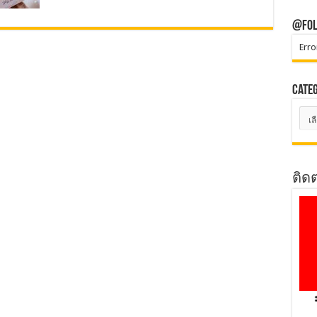
@Fol
Erro
Cate
Cate
ติด