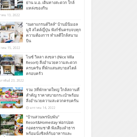
ย่าน ม.อ. เดินทางสะดวก ใกล้
แหล่งของกิน
ลาคม 13, 2022
“ณดาแกรนด์วิลล์” บ้านมินิมอล
มูจิ สไตล์ญี่ปุ่น ฟังก์ชั่นครบจบทุก
ความต้องการ ทำเลดีใกล้สนาม
บิน
นาคม 15, 2022
ไนซ์ วิลลา สงขลา (Nice Villa
Resort) สิ่งอำนวยความสะดวก
ครบครัน ที่พักแสนสบายสไตล์
ครอบครัว
มภาพันธ์ 23, 2022
รวม 3ที่พักหาดใหญ่ ใกล้สถานที่
สำคัญ ราคาสบายกระเป๋าพร้อม
สิ่งอำนวยความสะดวกครบครัน
มกราคม 14, 2022
“บ้านสวนพรนับพัน”
Resort&Homestay ฟอกปอด
กอดธรรมชาติ ฟังเสียงลำธาร
พร้อมนั่งชิลล์กับอาหารและ