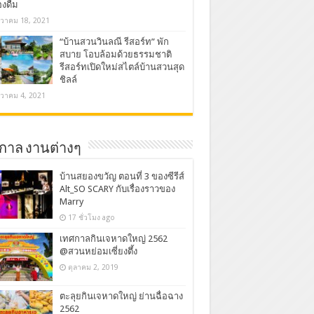
องดื่ม
นวาคม 18, 2021
“บ้านสวนวินลณี รีสอร์ท” พัก
สบาย โอบล้อมด้วยธรรมชาติ
รีสอร์ทเปิดใหม่สไตล์บ้านสวนสุด
ชิลล์
นวาคม 4, 2021
กาล งานต่างๆ
บ้านสยองขวัญ ตอนที่ 3 ของซีรีส์
Alt_SO SCARY กับเรื่องราวของ
Marry
17 ชั่วโมง ago
เทศกาลกินเจหาดใหญ่ 2562
@สวนหย่อมเซี่ยงตึ้ง
ตุลาคม 2, 2019
ตะลุยกินเจหาดใหญ่ ย่านฉื่อฉาง
2562