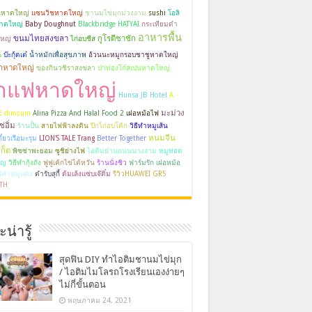
นหาดใหญ่
แซนวิชหาดใหญ่
ชานมไข่มุกม่วงงาม
sushi
โอลิ
หาดใหญ่
Baby Doughnut
Blackbridge HATYAI
กระเทียมดำ
อาหารพื้น
ขนมไทยสงขลา
กูโรตีชาชัก
หญ่
ไก่อบชีส
น
บ๊ะกุ้ดเต๋
น้ำหมักเพื่อสุขภาพ
อ้วนนะหมูกรอบชาชูหาดใหญ่
กหาดใหญ่
ของกินวชิราสงขลา
ปาท่องโก๋สเปนหาดใหญ่
าแฟหาดใหญ่
Hunsa JB Hotel
A
มะม่วง
LE dimsum
Alina Pizza And Halal Food 2
เฝอหม้อไฟ
่อิ่ม
ร้านปั้น
สายไฟฟ้าลงดิน
ปีกไก่อบโค้ก
วิธีทำหมูเส้น
หนมจีน
ี๋ยวเรือมะรุม
LION'S TALE Trang
Better Together
ก็ต
พิซซ่าพะยอม
ซูชิย่างไฟ
ไอติมย่านถนนนางงาม
หมูทอด
ิญ
วิธีทำกุ้งถัง
ฟูฟูเค้กไข่ไต้หวัน
ร้านนั่งชิว
ฟาร์มรัก เฝอหม้อ
ธีทำหมูแดง
ตำรับสุกี้
ต้มเล้งแซ่บเจ๊ติ๋ม
รีวิวHUAWEI GR5
TH
น่ารู้
สุดฟิน DIY ทำไอติมชานมไข่มุก
/ ไอติมไมโลรถโรงเรียนเองง่ายๆ
ไม่กี่ขั้นตอน
พฤษภาคม 24, 2021