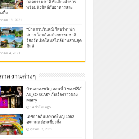
กอดธรรมชาติ ฟังเสียงลำธาร
พร้อมนั่งชิลล์กับอาหารและ
องดื่ม
นวาคม 18, 2021
“บ้านสวนวินลณี รีสอร์ท” พัก
สบาย โอบล้อมด้วยธรรมชาติ
รีสอร์ทเปิดใหม่สไตล์บ้านสวนสุด
ชิลล์
นวาคม 4, 2021
กาล งานต่างๆ
บ้านสยองขวัญ ตอนที่ 3 ของซีรีส์
Alt_SO SCARY กับเรื่องราวของ
Marry
14 ชั่วโมง ago
เทศกาลกินเจหาดใหญ่ 2562
@สวนหย่อมเซี่ยงตึ้ง
ตุลาคม 2, 2019