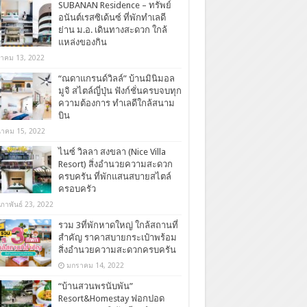
SUBANAN Residence – ทรัพย์
อนันต์เรสซิเด้นซ์ ที่พักทำเลดี
ย่าน ม.อ. เดินทางสะดวก ใกล้
แหล่งของกิน
ลาคม 13, 2022
“ณดาแกรนด์วิลล์” บ้านมินิมอล
มูจิ สไตล์ญี่ปุ่น ฟังก์ชั่นครบจบทุก
ความต้องการ ทำเลดีใกล้สนาม
บิน
นาคม 15, 2022
ไนซ์ วิลลา สงขลา (Nice Villa
Resort) สิ่งอำนวยความสะดวก
ครบครัน ที่พักแสนสบายสไตล์
ครอบครัว
มภาพันธ์ 23, 2022
รวม 3ที่พักหาดใหญ่ ใกล้สถานที่
สำคัญ ราคาสบายกระเป๋าพร้อม
สิ่งอำนวยความสะดวกครบครัน
มกราคม 14, 2022
“บ้านสวนพรนับพัน”
Resort&Homestay ฟอกปอด