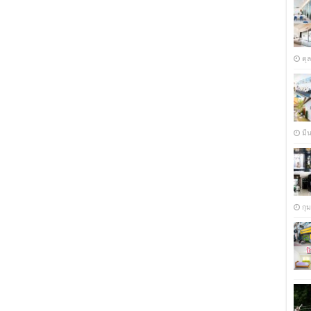
ตุ
มี
กุ