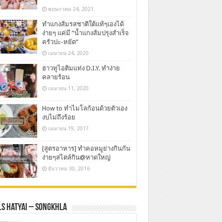
พฤษภาคม 24, 2021
ทำแกงส้มรสชาติใต้แท้ๆเองได้
ง่ายๆ แค่มี “น้ำแกงส้มปรุงสำเร็จ
ครัวปะ-หยัด”
เมษายน 24, 2020
ฮาวทูไอติมแท่ง D.I.Y. ทำง่าย
คลายร้อน
เมษายน 11, 2020
How to ทำไมโลก้อนด้วยตัวเอง
งบไม่ถึงร้อย
เมษายน 19, 2017
[สูตรอาหาร] ทำคอหมูย่างกินกัน
ง่ายๆสไตล์กิน@หาดใหญ่
ธันวาคม 30, 2016
s Hatyai – Songkhla