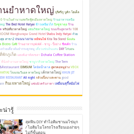
้านยำหาดใหญ่
บุรีศรีภู บูติก โฮเต็ล
10 ร้านในตำนานสตรีทฟู้ดเมืองหาดใหญ่
ร้านอาหารเหนือ
หญ่
The Bed Hotel Hatyai
ข้าวเหนียวไก่
บิงซูชาตุย
ร้าน
108
ูด
ทริปเที่ยวหาดใหญ่
แซนวิชหาดใหญ่
ขนมจีนสูตรตรัง
 ROOM
Wangburapa Grand Hotel
Shabu Indy Hatyai
ก๋วย
ถนนนางงาม
ฮียสุย สาขา2
หมีพ่นไฟ
Kita Tea Stand
นั่งเล่น
ล Bistro Café
ร้านอาหารบุฟเฟ่ต์ - ชาบู - ปิ้งย่าง
ชีสเค้ก
ร้าน
วงก๋วยเตี๋ยวต้มยำกระดูกหมู
เตี๋ยวแซ่บเงินแสน
DAY
ไก่บอน
ที่พักภูเก็ต
Dchala Coffee Station
แฮงค์เอาท์สงขลา
ู
The Tern
ที่นั่งทำงานหาดใหญ่
ชาบูวากิวหาดใหญ่
&Restaurant
DIMSUM
โดนัทน้ำตาล
สูตรคอหมูย่าง
VBOX
เค้กหาดใหญ่
HATYAI
โรงแรมวีแอล หาดใหญ่
KHUN JIT
VIEW RESTAURANT
All night
กล้วยปิ้งบางสะพาน
good
กินเจหาดใหญ่
เหยี่ยนสุกี้หม้อไฟ
ain
แซ่บนัวครัวภาดา
น่ารู้
สุดฟิน DIY ทำไอติมชานมไข่มุก
/ ไอติมไมโลรถโรงเรียนเองง่ายๆ
ไม่กี่ขั้นตอน