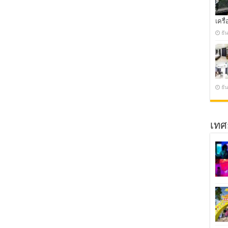
เครื่
ธั
ธั
เทศ