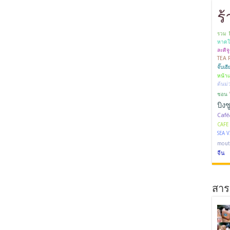
ร
รวม 
หาดใ
ละติจ
TEA
จั๊บเ
หน้าเ
ต้นม่
ชอน
บิงซ
Café
CAFE 
SEA 
mout
จีน
สาระ