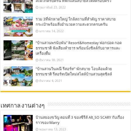
สะดวกครบครัน ที่พักแสนสบายสไตล์ครอบครัว
กุมภาพันธ์ 23, 2022
รวม 3ที่พักหาดใหญ่ ใกล้สถานที่สำคัญ ราคาสบาย
กระเป๋าพร้อมสิ่งอำนวยความสะดวกครบครัน
มกราคม 14, 2022
“บ้านสวนพรนับพัน” Resort&Homestay ฟอกปอด กอด
ธรรมชาติ ฟังเสียงลำธาร พร้อมนั่งชิลล์กับอาหารและ
เครื่องดื่ม
ธันวาคม 18, 2021
“บ้านสวนวินลณี รีสอร์ท” พักสบาย โอบล้อมด้วย
ธรรมชาติ รีสอร์ทเปิดใหม่สไตล์บ้านสวนสุดชิลล์
ธันวาคม 4, 2021
เทศกาล งานต่างๆ
บ้านสยองขวัญ ตอนที่ 3 ของซีรีส์ Alt_SO SCARY กับเรื่อง
ราวของ Marry
พฤษภาคม 13, 2023