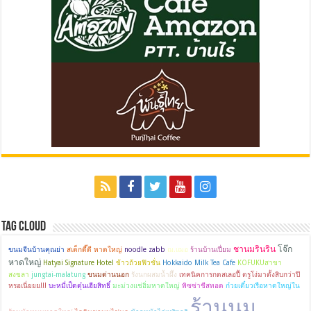
Tag Cloud
ชานมรินริน
โจ๊ก
ขนมจีนบ้านคุณย่า
สเต็กดี๊ดี หาดใหญ่
noodle zabb
ฌ.เฌอ
ร้านบ้านเปี่ยม
หาดใหญ่
Hatyai Signature Hotel
ข้าวถ้วยฟิวชั่น
Hokkaido Milk Tea Cafe
KOFUKUสาขา
สงขลา
jungtai-malatung
ขนมด่านนอก
รังนกผสมน้ำผึ้ง
เทคนิคการกดสเลอปี้ ตรูโง่มาตั้งสิบกว่าปี
หรอเนี่ยยย!!!
บะหมี่เป็ดตุ๋นเฮียสิทธิ์
มะม่วงแช่อิ่มหาดใหญ่
พิซซ่าชีสทอด
ก๋วยเตี๋ยวเรือหาดใหญ่ใน
ร้านนม