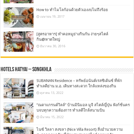
How to ทำไมโลก้อนด้วยตัวเองงบไม่ถึงร้อย
เมษายน 19, 2017
[สูตรอาหาร] ทำคอหมูย่างกินกัน ง่ายๆสไตล์
กิน@หาดใหญ่
ธันวาคม 30, 2016
Hotels Hatyai – Songkhla
SUBANAN Residence – ทรัพย์อนันต์เรสซิเด้นซ์ ที่พัก
ทำเลดีย่าน ม.อ. เดินทางสะดวก ใกล้แหล่งของกิน
ตุลาคม 13, 2022
“ณดาแกรนด์วิลล์” บ้านมินิมอล มูจิ สไตล์ญี่ปุ่น ฟังก์ชั่นคร
บจบทุกความต้องการ ทำเลดีใกล้สนามบิน
มีนาคม 15, 2022
ไนซ์ วิลลา สงขลา (Nice Villa Resort) สิ่งอำนวยความ