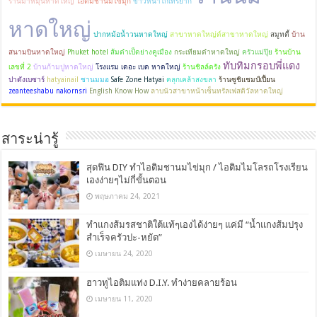
ร้านม้าหมุนหาดใหญ่
ไอติมชานมไข่มุก
ข้าวหน้าไก่เทริยากิ
หาดใหญ่
ปากหม้อน้ำวนหาดใหญ่
สาขาหาดใหญ่ด์สาขาหาดใหญ่
สมูทตี้
บ้าน
สนามบินหาดใหญ่
Phuket hotel
ส้มตำเป็ดย่างคูเมือง
กระเทียมดำหาดใหญ่
ครัวแม่ปุ๊ย
ร้านบ้าน
ทับทิมกรอบพี่แดง
เลขที่ 2
บ้านก้ามปูหาดใหญ่
โรงแรม เดอะ เบด หาดใหญ่
ร้านชิลล์ตรัง
ปาดังเบซาร์
hatyainail
ชานมมอ
Safe Zone Hatyai
คลุกเคล้าสงขลา
ร้านซูชิแชมป์เปี้ยน
zeanteeshabu nakornsri
English Know How
ลาบนัวสาขาหน้าเซ็นทรัลเฟสติวัลหาดใหญ่
สาระน่ารู้
สุดฟิน DIY ทำไอติมชานมไข่มุก / ไอติมไมโลรถโรงเรียน
เองง่ายๆไม่กี่ขั้นตอน
พฤษภาคม 24, 2021
ทำแกงส้มรสชาติใต้แท้ๆเองได้ง่ายๆ แค่มี “น้ำแกงส้มปรุง
สำเร็จครัวปะ-หยัด”
เมษายน 24, 2020
ฮาวทูไอติมแท่ง D.I.Y. ทำง่ายคลายร้อน
เมษายน 11, 2020