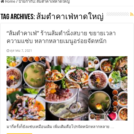
Home
/
ป้ายกำกับ:
ส้มตำคาเฟ่หาดใหญ่
Tag Archives:
ส้มตำคาเฟ่หาดใหญ่
“ส้มตำคาเฟ่” ร้านส้มตำนั่งสบาย ขยายเวลา
ความแซ่บ หลากหลายเมนูอร่อยจัดหนัก
ตุลาคม 7, 2021
มากี่ครั้งก็ยังแซ่บเหมือนเดิม เพิ่มเติมคือโปรจัดหนักหลากหลาย …