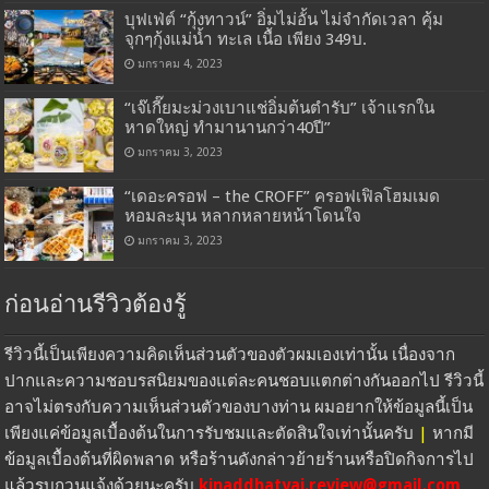
บุฟเฟ่ต์ “กุ้งทาวน์” อิ่มไม่อั้น ไม่จำกัดเวลา คุ้ม
จุกๆกุ้งแม่น้ำ ทะเล เนื้อ เพียง 349บ.
มกราคม 4, 2023
“เจ๊เกี๊ยมะม่วงเบาแช่อิ่มต้นตำรับ” เจ้าแรกใน
หาดใหญ่ ทำมานานกว่า40ปี”
มกราคม 3, 2023
“เดอะครอฟ – the CROFF” ครอฟเฟิลโฮมเมด
หอมละมุน หลากหลายหน้าโดนใจ
มกราคม 3, 2023
ก่อนอ่านรีวิวต้องรู้
รีวิวนี้เป็นเพียงความคิดเห็นส่วนตัวของตัวผมเองเท่านั้น เนื่องจาก
ปากและความชอบรสนิยมของแต่ละคนชอบแตกต่างกันออกไป รีวิวนี้
อาจไม่ตรงกับความเห็นส่วนตัวของบางท่าน ผมอยากให้ข้อมูลนี้เป็น
เพียงแค่ข้อมูลเบื้องต้นในการรับชมและตัดสินใจเท่านั้นครับ
|
หากมี
ข้อมูลเบื้องต้นที่ผิดพลาด หรือร้านดังกล่าวย้ายร้านหรือปิดกิจการไป
แล้วรบกวนแจ้งด้วยนะครับ
kinaddhatyai.review@gmail.com