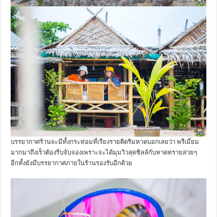
บรรยากาศร้านจะมีทั้งกระท่อมที่เรียงรายติดริมหาดบอกเลยว่า พรีเมี่ยม
มากมาถึงเร็วต้องรีบจับจองเพราะจะได้มุมวิวสุดชิลล์กับหาดทรายสวยๆ
อีกทั้งยังมีบรรยากาศภายในร้านรองรับอีกด้วย