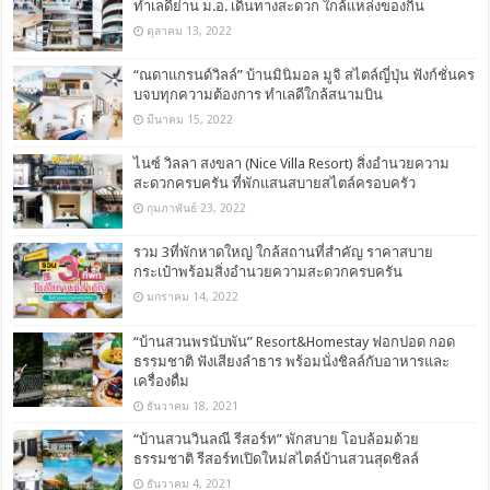
ทำเลดีย่าน ม.อ. เดินทางสะดวก ใกล้แหล่งของกิน
ตุลาคม 13, 2022
“ณดาแกรนด์วิลล์” บ้านมินิมอล มูจิ สไตล์ญี่ปุ่น ฟังก์ชั่นคร
บจบทุกความต้องการ ทำเลดีใกล้สนามบิน
มีนาคม 15, 2022
ไนซ์ วิลลา สงขลา (Nice Villa Resort) สิ่งอำนวยความ
สะดวกครบครัน ที่พักแสนสบายสไตล์ครอบครัว
กุมภาพันธ์ 23, 2022
รวม 3ที่พักหาดใหญ่ ใกล้สถานที่สำคัญ ราคาสบาย
กระเป๋าพร้อมสิ่งอำนวยความสะดวกครบครัน
มกราคม 14, 2022
“บ้านสวนพรนับพัน” Resort&Homestay ฟอกปอด กอด
ธรรมชาติ ฟังเสียงลำธาร พร้อมนั่งชิลล์กับอาหารและ
เครื่องดื่ม
ธันวาคม 18, 2021
“บ้านสวนวินลณี รีสอร์ท” พักสบาย โอบล้อมด้วย
ธรรมชาติ รีสอร์ทเปิดใหม่สไตล์บ้านสวนสุดชิลล์
ธันวาคม 4, 2021