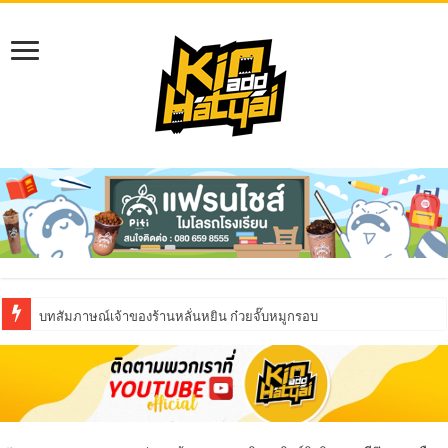
บทสัมภาษณ์เจ้าของร้านหลั่นหยิน ก๋วยจั๊บหมูกรอบ
บทสัมภาษณ์ The Containers (เดอะ คอนเทนเนอร์)