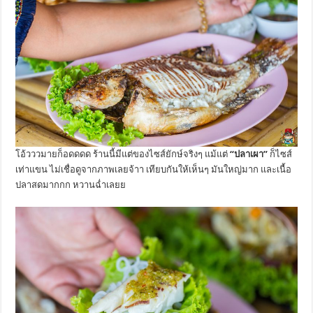
โอ้วววมายก็อดดดด ร้านนี้มีแต่ของไซส์ยักษ์จริงๆ แม้แต่
“ปลาเผา”
ก็ไซส์
เท่าแขน ไม่เชื่อดูจากภาพเลยจ้าา เทียบกันให้เห็นๆ มันใหญ่มาก และเนื้อ
ปลาสดมากกก หวานฉ่ำเลยย