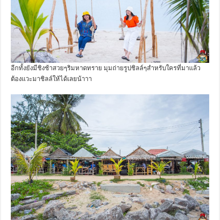
อีกทั้งยังมีชิงช้าสวยๆริมหาดทราย มุมถ่ายรูปชิลล์ๆสำหรับใครที่มาแล้ว
ต้องแวะมาชิลล์ให้ได้เลยน้าาา