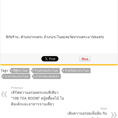
พิกัดร้าน : ตำบลปากแตระ อำเภอระโนด(เลยวัดปากแตระมา50เมตร)
Tags
ซีฟู๊ดระโนด
ร้านป้าคนธ์ระโนด
ร้านริมทะเลระโนด
อาหารทะเลระโนด
อาหารทะเลสงขลา
Previous
เสิร์ฟความอร่อยครบจบทีเดียว
“108 TEA ROOM” สมู้ทตี้ผลไม้ ไอ
ติมเค้กและอาหารจานเดียว
Next
เติมความอร่อยเต็มอิ่ม กับ