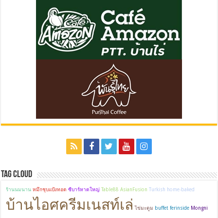
Tag Cloud
ร้านนมนาน
หมึกชุบแป้งทอด
ซีบาร์หาดใหญ่
Table88 AsianFusion
Turkish home-baked
บ้านไอศครีมเนสท์เล่
ไข่มะตูม
buffet ferinside
Mongni