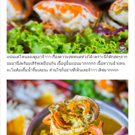
แน่นแค่ไหนลองดูเอาจ้าาา เรื่องความสดหมดห่วงได้ เพราะนี่ก็ตักสดๆจาก
บ่อมานึ่งพร้อมเสิร์ฟเหมือนกัน เนื้อปูนั้นแน่นมากกกกก เนื้อหวานฉ่ำแทบ
จะไม่ต้องจิ้มน้ำจิ้มเลยนะ ส่วนไข่ก็อย่างที่เห็นเลยจ้าาา เลิฟมากกกก