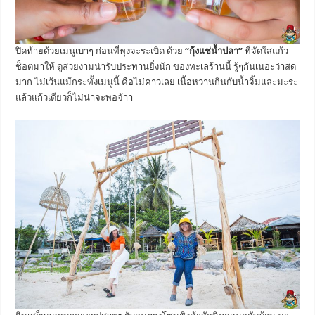
ปิดท้ายด้วยเมนูเบาๆ ก่อนที่พุงจะระเบิด ด้วย
“กุ้งแช่น้ำปลา”
ที่จัดใส่แก้ว
ช็อตมาให้ ดูสวยงามน่ารับประทานยิ่งนัก ของทะเลร้านนี้ รู้ๆกันเนอะว่าสด
มาก ไม่เว้นแม้กระทั้งเมนูนี้ คือไม่คาวเลย เนื้อหวานกินกับน้ำจิ้มและมะระ
แล้วแก้วเดียวก็ไม่น่าจะพอจ้าา