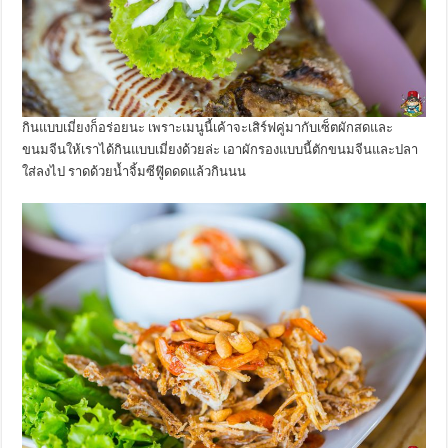
กินแบบเมี่ยงก็อร่อยนะ เพราะเมนูนี้เค้าจะเสิร์ฟคู่มากับเซ็ตผักสดและ
ขนมจีนให้เราได้กินแบบเมี่ยงด้วยล่ะ เอาผักรองแบบนี้ตักขนมจีนและปลา
ใส่ลงไป ราดด้วยน้ำจิ้มซีฟู๊ดดดแล้วกินนน