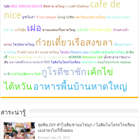
cafe de
Cafe
AREE DIMSUM-BAKUTE
พิซซ่าหาดใหญ่
กาแฟคั่วมือพัทลุง
nice
ซูชิเป็นคำ
ร้านขายหมูสด
Gong Coffee
อพาร์ทเมนท์หาดใหญ่
Red Planet Hotel
เฝอ
Hat Yai
แกร็ปฟู้ด
ชานมแพนกวิ้นหาดใหญ่
อะลิตเติ้ล
ทริปไปเที่ยวญี่ปุ่น
บ้านสวนป้า
ก๋วยเตี๋ยวเรือสงขลา
พรรณ
โชกุปังหาดใหญ่
เฮือนคำหลวง
หาดใหญ่
ร้านข้าวแกง.ข้าวแกงหาดใหญ่
โซแซ่บ
Phoenix Lava
ก๋วยเตี๋ยวซุปเปอร์หาดใหญ่
ยำหิน
ปรี้
ชิลล์บาร์หาดใหญ่
คาเฟ่อาหารไทยหาดใหญ่
NOMYIM
Attention Cafe
เด็กชาสาขาวัดเกาะ
เสือ
มหากุศลทิ้งกระจาดประจำปี59
ไอติมไมโลรถโรงเรียน
ซอยโกอ้วน
ขนมไข่นกกระทาทอดแม่
กูโรตีชาชัก
เค้กไข่
มาลี
หาดใหญ่ฟู๊ดพาราไดส์
ไต้หวัน
อาหารพื้นบ้านหาดใหญ่
สาระน่ารู้
สุดฟิน DIY ทำไอติมชานมไข่มุก / ไอติมไมโลรถโรงเรียน
เองง่ายๆไม่กี่ขั้นตอน
พฤษภาคม 24, 2021