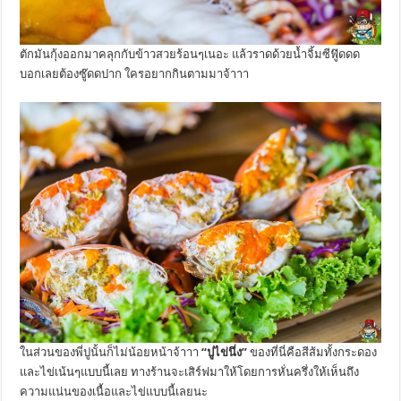
ตักมันกุ้งออกมาคลุกกับข้าวสวยร้อนๆเนอะ แล้วราดด้วยน้ำจิ้มซีฟู๊ดดด
บอกเลยต้องซู๊ดดปาก ใครอยากกินตามมาจ้าาา
ในส่วนของพี่ปูนั้นก็ไม่น้อยหน้าจ้าาา
“ปูไข่นึ่ง”
ของที่นี่คือสีส้มทั้งกระดอง
และไข่เน้นๆแบบนี้เลย ทางร้านจะเสิร์ฟมาให้โดยการหั่นครึ่งให้เห็นถึง
ความแน่นของเนื้อและไข่แบบนี้เลยนะ