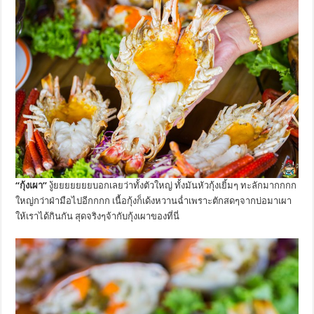
“กุ้งเผา”
งู้ยยยยยยยบอกเลยว่าทั้งตัวใหญ่ ทั้งมันหัวกุ้งเยิ้มๆ ทะลักมากกกก
ใหญ่กว่าฝ่ามือไปอีกกกก เนื้อกุ้งก็เด้งหวานฉ่ำเพราะตักสดๆจากบ่อมาเผา
ให้เราได้กินกัน สุดจริงๆจ้ากับกุ้งเผาของที่นี่