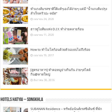
ทำแกงส้มรสชาติใต้แท้ๆเองได้ง่ายๆ แค่มี “น้ำแกงส้มปรุง
สำเร็จครัวปะ-หยัด”
เมษายน 24, 2020
ฮาวทูไอติมแท่ง D.I.Y. ทำง่ายคลายร้อน
เมษายน 11, 2020
How to ทำไมโลก้อนด้วยตัวเองงบไม่ถึงร้อย
เมษายน 19, 2017
[สูตรอาหาร] ทำคอหมูย่างกินกัน ง่ายๆสไตล์
กิน@หาดใหญ่
ธันวาคม 30, 2016
Hotels Hatyai – Songkhla
SUBANAN Residence – ทรัพย์อนันต์เรสซิเด้นซ์ ที่พัก