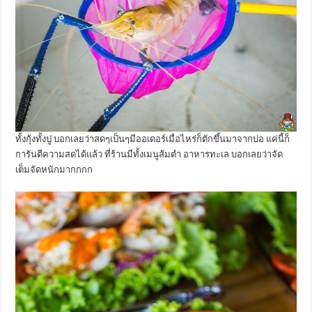
ทั้งกุ้งทั้งปู บอกเลยว่าสดๆเป็นๆมีออเดอร์เมื่อไหร่ก็ตักขึ้นมาจากบ่อ แค่นี้ก็
การันตีความสดได้แล้ว ที่ร้านมีทั้งเมนูส้มตำ อาหารทะเล บอกเลยว่าจัด
เต็มจัดหนักมากกกก