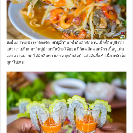
ดังนั้นอย่ารอช้า เราต้องจัด
“ตำปูม้า”
มาซ้ำกันอีกสักจาน เมื่อกี้กินปูนึ่งไป
แล้ว เราเปลี่ยนมากินปูม้าสดกันบ้าง โอ๊ยยย นี่ก็สด ส๊ดด สดจ้าา เนื้อปูแน่น
และหวานมากก ไม่มีกลิ่นคาวเลย คลุกกับส้มตำแล้วมันยิ่งเข้าเนื้อ แซ่บเด็ด
สุดๆไปเลย