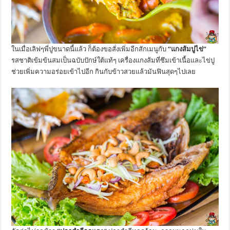
ในเมื่อเลิฟๆพี่ปูขนาดนี้แล้ว ก็ต้องขอสั่งเพิ่มอีกสักเมนูกับ
“แกงส้มปูไข่”
รสชาติเข้มข้นสมเป็นฉบับปักษ์ใต้แท้ๆ เครื่องแกงส้มที่ซึมเข้าเนื้อและไข่ปู
ช่วยเพิ่มความอร่อยเข้าไปอีก กินกับข้าวสวยแล้วมันฟินสุดๆไปเลย