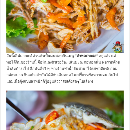
อันนี้เลิฟมากแม่ ส่วนตัวเป็นคนชอบกินเมนู
“ตำทอดทะเล”
อยู่แล้ว แต่
พอได้กินของร้านนี้ คือมันลงตัวเวอร์อะ เส้นมะละกอทอดนั้น พอราดด้วย
น้ำส้มตำลงไป คือมันดีจริงๆ ทางร้านทำน้ำส้มตำมาได้รสชาติแซ่บกลม
กล่อมมาก กินแล้วเข้ากันได้ดีกับเส้นทอด ไม่เปรี้ยวหรือหวานจนเกินไป
แถมเนื้อกุ้งกับปลาหมึกก็รู้อยู่แล้วว่าสดเด้งสุดๆ ไอเลิฟฟ