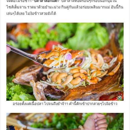
จัดต่อไม่รอช้าา
“ปลาสำลีอกแต
ก” ปลาสำลีทอดร้อนๆกรอบนอกนุ่มใน
ไซส์เต็มจาน ราดมาด้วยยำมะม่วง กินคู่กันแล้วอร่อยเพลินมากแม่ อันนี้กิน
เล่นๆได้เลย ไม่ง้อข้าวสวยยังได้
อร่อยตั้งแต่เนื้อปลา ไปจนถึงยำจ้าา คำนี้ตักเข้าปากสวยๆไปง้อข้าว