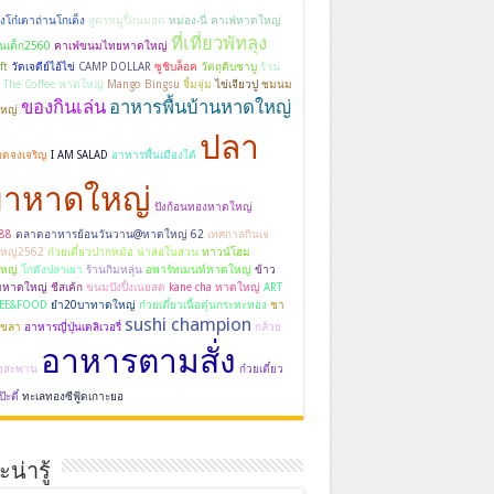
งโก๋เตาถ่านโกเต็ง
สูตรหมูปิ้งนมสด
หม่อง-นี่ คาเฟ่หาดใหญ่
ที่เที่ยวพัทลุง
นเด็ก2560
คาเฟ่ขนมไทยหาดใหญ่
ft
วัดเจดีย์ไอ้ไข่
CAMP DOLLAR
ซูชิบล็อค
วัตถุดิบชาบู
ร้าน
 The Coffee หาดใหญ่
Mango Bingsu
จิ้มจุ่ม
ไข่เจียวปู
ชมนม
ของกินเล่น
อาหารพื้นบ้านหาดใหญ่
หญ่
ปลา
อดจงเจริญ
I AM SALAD
อาหารพื้นเมืองใต้
ผาหาดใหญ่
ปังก้อนทองหาดใหญ่
e88
ตลาดอาหารย้อนวันวาน@หาดใหญ่ 62
เทศกาลกินเจ
หญ่2562
ก๋วยเตี๋ยวปากหม้อ น่าล่อในสวน
ทาวน์โฮม
หญ่
โกดังปลาเผา
ร้านกิมหลุ่น
อพาร์ทเมนท์หาดใหญ่
ข้าว
มหาดใหญ่
ชีสเค้ก
ขนมปังปิ้งเนยสด
kane cha หาดใหญ่
ART
EE&FOOD
ยำ20บาทาดใหญ่
ก๋วยเตี๋ยวเนื้อตุ๋นกระทะทอง
ชา
sushi champion
ขลา
อาหารญี่ปุ่นเดลิเวอรี่
กล้วย
อาหารตามสั่ง
างสะพาน
ก๋วยเตี๋ยว
ะตี๋
ทะเลทองซีฟู้ดเกาะยอ
น่ารู้