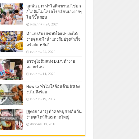
สุดฟิน DIY ทำไอติมชานมไข่มุก
/ ไอติมไมโลรถโรงเรียนเองง่ายๆ
ไม่กี่ขั้นตอน
พฤษภาคม 24, 2021
ทำแกงส้มรสชาติใต้แท้ๆเองได้
ง่ายๆ แค่มี “น้ำแกงส้มปรุงสำเร็จ
ครัวปะ-หยัด”
เมษายน 24, 2020
ฮาวทูไอติมแท่ง D.I.Y. ทำง่าย
คลายร้อน
เมษายน 11, 2020
How to ทำไมโลก้อนด้วยตัวเอง
งบไม่ถึงร้อย
เมษายน 19, 2017
[สูตรอาหาร] ทำคอหมูย่างกินกัน
ง่ายๆสไตล์กิน@หาดใหญ่
ธันวาคม 30, 2016