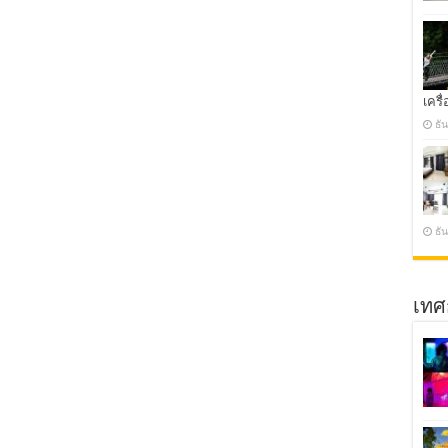
เครื่
ธั
ธั
เทศ