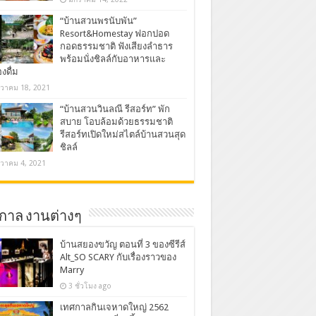
“บ้านสวนพรนับพัน”
Resort&Homestay ฟอกปอด
กอดธรรมชาติ ฟังเสียงลำธาร
พร้อมนั่งชิลล์กับอาหารและ
องดื่ม
นวาคม 18, 2021
“บ้านสวนวินลณี รีสอร์ท” พัก
สบาย โอบล้อมด้วยธรรมชาติ
รีสอร์ทเปิดใหม่สไตล์บ้านสวนสุด
ชิลล์
นวาคม 4, 2021
กาล งานต่างๆ
บ้านสยองขวัญ ตอนที่ 3 ของซีรีส์
Alt_SO SCARY กับเรื่องราวของ
Marry
3 ชั่วโมง ago
เทศกาลกินเจหาดใหญ่ 2562