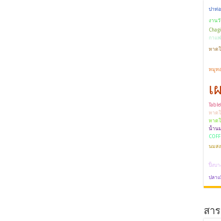
ปาท่อ
งานวั
Chagi
กาแฟ
หาดใ
หมูท
เ
Tabl
หาดใ
หาดใ
น้ำน
COFF
นมสง
ปิ้งบ
ปลาแป๊
สาระ