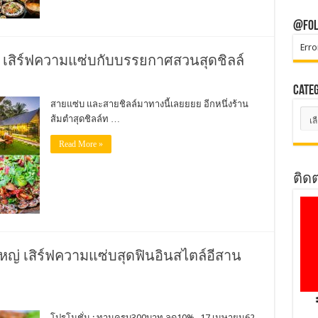
@Fol
Erro
ง เสิร์ฟความแซ่บกับบรรยกาศสวนสุดชิลล์
Cate
สายแซ่บ และสายชิลล์มาทางนี้เลยยยย อีกหนึ่งร้าน
Cate
ส้มตำสุดชิลล์ท …
Read More »
ติด
ญ่ เสิร์ฟความแซ่บสุดฟินอินสไตล์อีสาน
โปรโมชั่น : ทานครบ300บาท ลด10% -17 เมษายน62