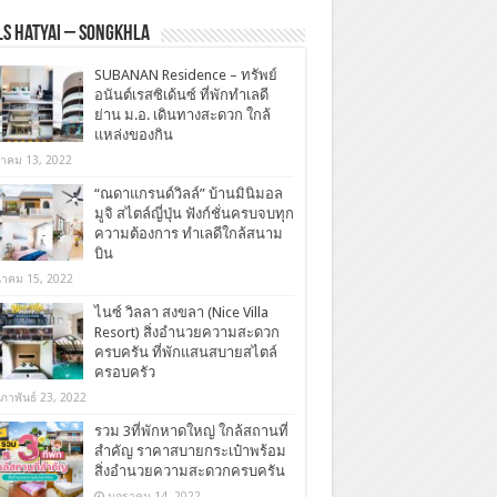
s Hatyai – Songkhla
SUBANAN Residence – ทรัพย์
อนันต์เรสซิเด้นซ์ ที่พักทำเลดี
ย่าน ม.อ. เดินทางสะดวก ใกล้
แหล่งของกิน
ลาคม 13, 2022
“ณดาแกรนด์วิลล์” บ้านมินิมอล
มูจิ สไตล์ญี่ปุ่น ฟังก์ชั่นครบจบทุก
ความต้องการ ทำเลดีใกล้สนาม
บิน
นาคม 15, 2022
ไนซ์ วิลลา สงขลา (Nice Villa
Resort) สิ่งอำนวยความสะดวก
ครบครัน ที่พักแสนสบายสไตล์
ครอบครัว
มภาพันธ์ 23, 2022
รวม 3ที่พักหาดใหญ่ ใกล้สถานที่
สำคัญ ราคาสบายกระเป๋าพร้อม
สิ่งอำนวยความสะดวกครบครัน
มกราคม 14, 2022