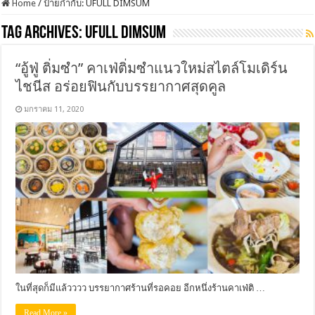
Home
/
ป้ายกำกับ:
UFULL DIMSUM
Tag Archives:
UFULL DIMSUM
“อู้ฟู่ ติ่มซำ” คาเฟ่ติ่มซำแนวใหม่สไตล์โมเดิร์น
ไชนีส อร่อยฟินกับบรรยากาศสุดคูล
มกราคม 11, 2020
ในที่สุดก็มีแล้วววว บรรยากาศร้านที่รอคอย อีกหนึ่งร้านคาเฟ่ติ …
Read More »