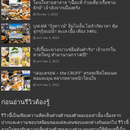
โดนใจสายฮาลาล “เนื้อแท้ ก๋วยเตี๋ยวเรือชาม
ยักษ์” เจ้าดังจากเมืองตรัง
มีนาคม 1, 2023
บุฟเฟ่ต์ “กุ้งทาวน์” อิ่มไม่อั้น ไม่จำกัดเวลา คุ้ม
จุกๆกุ้งแม่น้ำ ทะเล เนื้อ เพียง 349บ.
มกราคม 4, 2023
“เจ๊เกี๊ยมะม่วงเบาแช่อิ่มต้นตำรับ” เจ้าแรกใน
หาดใหญ่ ทำมานานกว่า40ปี”
มกราคม 3, 2023
“เดอะครอฟ – the CROFF” ครอฟเฟิลโฮมเมด
หอมละมุน หลากหลายหน้าโดนใจ
มกราคม 3, 2023
ก่อนอ่านรีวิวต้องรู้
รีวิวนี้เป็นเพียงความคิดเห็นส่วนตัวของตัวผมเองเท่านั้น เนื่องจาก
ปากและความชอบรสนิยมของแต่ละคนชอบแตกต่างกันออกไป รีวิวนี้
อาจไม่ตรงกับความเห็นส่วนตัวของบางท่าน ผมอยากให้ข้อมูลนี้เป็น