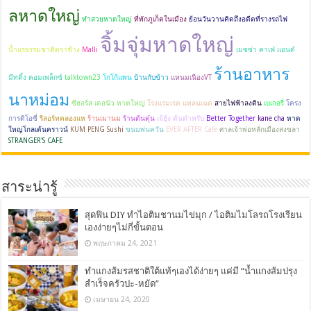
ลหาดใหญ่
ทำสวยหาดใหญ่
ที่พักภูเก็ตในเมือง
ย้อนวันวานคิดถึงอดีตที่รางรถไฟ
จิ้มจุ่มหาดใหญ่
น้ำแร่ธรรมชาติตราช้าง
Malli
เมซซ่า คาเฟ่ แอนด์
ร้านอาหาร
มีทติ้ง คอมเพล็กซ์
talktown23
โกโก้แพน
บ้านกับข้าว
แหนมเนืองVT
นาหม่อม
ซีฮอร์ส เดอนัว หาดใหญ่
โรงแรมเรด แพลนเนต
สายไฟฟ้าลงดิน
เบเกอรี่
โครง
การดิโอซี่
รีสอร์ทคลองแห
ร้านเมานม
ร้านต้นตุ๋น
เจ้ฮุ้ง ต้นตำหรับ
Better Together
kane cha
หาด
ใหญ่โกลเด้นคราวน์
KUM PENG Sushi
ขนมพ่นควัน
EVER AFTER Cafe
ศาลเจ้าพ่อหลักเมืองสงขลา
STRANGER'S CAFE
สาระน่ารู้
สุดฟิน DIY ทำไอติมชานมไข่มุก / ไอติมไมโลรถโรงเรียน
เองง่ายๆไม่กี่ขั้นตอน
พฤษภาคม 24, 2021
ทำแกงส้มรสชาติใต้แท้ๆเองได้ง่ายๆ แค่มี “น้ำแกงส้มปรุง
สำเร็จครัวปะ-หยัด”
เมษายน 24, 2020