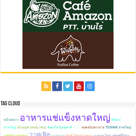
Tag Cloud
อาหารแช่แข็งหาดใหญ่
หมึกสดย่าง
Midori
หาดใหญ่
shizuyah candy shop
4แยกโชว์รูมดูคาติ
ต้มไข่
ทอดมันปลากราย
TSUNAMI หาดใหญ่
วาฟเฟิล
Lighthouseสงขลา
นมสดทอด
สินค้าโครงการหลวง
มะหาด-ใหญ่ บุฟเฟต์ปิ้งย่าง