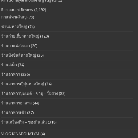
Kinaddhatyai mobile & gadgets
(2)
Restaurant Review
(1,192)
กาแฟหาดใหญ่
(79)
ชานมหาดใหญ่
(74)
ร้านก๋วยเตี๋ยวหาดใหญ่
(120)
ร้านกาแฟสงขลา
(20)
ร้านนั่งชิลล์หาดใหญ่
(35)
ร้านสเต็ก
(34)
ร้านอาหาร
(336)
ร้านอาหารญี่ปุ่นหาดใหญ่
(34)
ร้านอาหารบุฟเฟ่ต์ – ชาบู – ปิ้งย่าง
(82)
ร้านอาหารฮาลาล
(44)
ร้านอาหารเช้า
(37)
ร้านเครื่องดืม – ของกินเล่น
(318)
VLOG KINADDHATYAI
(4)