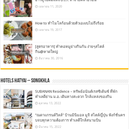
เมษายน 11, 2020
How to ทำไมโลก้อนด้วยตัวเองงบไม่ถึงร้อย
เมษายน 19, 2017
[สูตรอาหาร] ทำคอหมูย่างกินกัน ง่ายๆสไตล์
กิน@หาดใหญ่
ธันวาคม 30, 2016
Hotels Hatyai – Songkhla
SUBANAN Residence – ทรัพย์อนันต์เรสซิเด้นซ์ ที่พัก
ทำเลดีย่าน ม.อ. เดินทางสะดวก ใกล้แหล่งของกิน
ตุลาคม 13, 2022
“ณดาแกรนด์วิลล์” บ้านมินิมอล มูจิ สไตล์ญี่ปุ่น ฟังก์ชั่นคร
บจบทุกความต้องการ ทำเลดีใกล้สนามบิน
มีนาคม 15, 2022