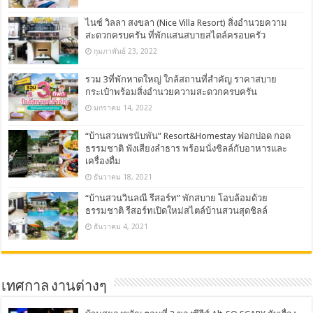
ไนซ์ วิลลา สงขลา (Nice Villa Resort) สิ่งอำนวยความ
สะดวกครบครัน ที่พักแสนสบายสไตล์ครอบครัว
กุมภาพันธ์ 23, 2022
รวม 3ที่พักหาดใหญ่ ใกล้สถานที่สำคัญ ราคาสบาย
กระเป๋าพร้อมสิ่งอำนวยความสะดวกครบครัน
มกราคม 14, 2022
“บ้านสวนพรนับพัน” Resort&Homestay ฟอกปอด กอด
ธรรมชาติ ฟังเสียงลำธาร พร้อมนั่งชิลล์กับอาหารและ
เครื่องดื่ม
ธันวาคม 18, 2021
“บ้านสวนวินลณี รีสอร์ท” พักสบาย โอบล้อมด้วย
ธรรมชาติ รีสอร์ทเปิดใหม่สไตล์บ้านสวนสุดชิลล์
ธันวาคม 4, 2021
เทศกาล งานต่างๆ