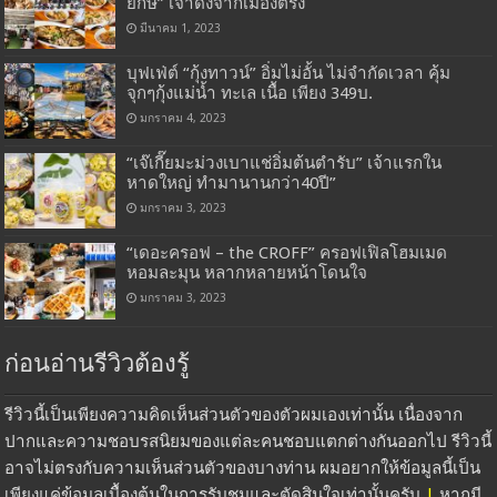
ยักษ์” เจ้าดังจากเมืองตรัง
มีนาคม 1, 2023
บุฟเฟ่ต์ “กุ้งทาวน์” อิ่มไม่อั้น ไม่จำกัดเวลา คุ้ม
จุกๆกุ้งแม่น้ำ ทะเล เนื้อ เพียง 349บ.
มกราคม 4, 2023
“เจ๊เกี๊ยมะม่วงเบาแช่อิ่มต้นตำรับ” เจ้าแรกใน
หาดใหญ่ ทำมานานกว่า40ปี”
มกราคม 3, 2023
“เดอะครอฟ – the CROFF” ครอฟเฟิลโฮมเมด
หอมละมุน หลากหลายหน้าโดนใจ
มกราคม 3, 2023
ก่อนอ่านรีวิวต้องรู้
รีวิวนี้เป็นเพียงความคิดเห็นส่วนตัวของตัวผมเองเท่านั้น เนื่องจาก
ปากและความชอบรสนิยมของแต่ละคนชอบแตกต่างกันออกไป รีวิวนี้
อาจไม่ตรงกับความเห็นส่วนตัวของบางท่าน ผมอยากให้ข้อมูลนี้เป็น
เพียงแค่ข้อมูลเบื้องต้นในการรับชมและตัดสินใจเท่านั้นครับ
|
หากมี