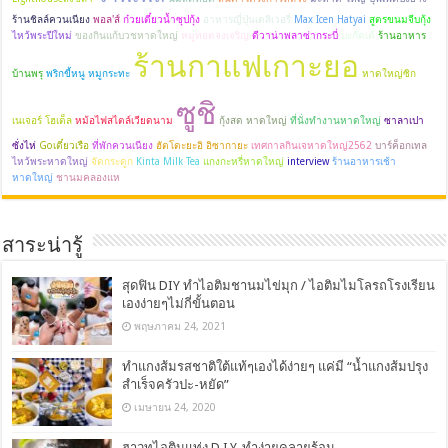
ร้านชิลล์ควนเนียง
พอล'ส์
ก๋วยเตี๋ยวน้ำซุปกุ้ง
อาหารญี่ปุ่นเดลิเวอรี่
Max Icen Hatyai
สูตรขนมจีบกุ้ง
ไหว้พระปีใหม่
ของกินแก้บวชหาดใหญ่
หมูทอดจงเจริญ
ดีวาน่าพลาซ่ากระบี่
บะก๊ดเต้
ร้านอาหาร
ร้านกาแฟเกาะยอ
บ้านพรุ
พริกขี้หนู หมูกระทะ
หาดใหญ่ซิก
ซูชิ
เนเจอร์ โฮเต็ล
หม้อไฟสไตล์เวียดนาม
กุ้งสด หาดใหญ่
ที่นั่งทำงานหาดใหญ่
ซาลาเปา
ซั่งไห่
Goเตี๋ยวเรือ
ที่พักควนเนียง
ฮัตโตะยะอิ อิซากายะ
เทศกาลกินเจหาดใหญ่2562
บาร์ค็อกเทล
ไหว้พระหาดใหญ่
จัดกระดูก
Kinta Milk Tea
แกงกะหรี่หาดใหญ่
interview
ร้านอาหารเช้า
หาดใหญ่
ชานมคลองแห
สาระน่ารู้
สุดฟิน DIY ทำไอติมชานมไข่มุก / ไอติมไมโลรถโรงเรียน
เองง่ายๆไม่กี่ขั้นตอน
พฤษภาคม 24, 2021
ทำแกงส้มรสชาติใต้แท้ๆเองได้ง่ายๆ แค่มี “น้ำแกงส้มปรุง
สำเร็จครัวปะ-หยัด”
เมษายน 24, 2020
ฮาวทูไอติมแท่ง D.I.Y. ทำง่ายคลายร้อน