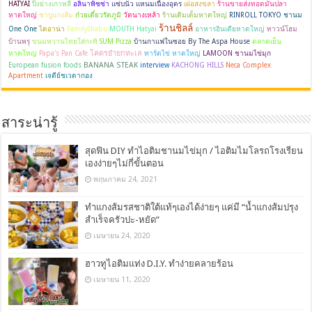
HATYAI
ปิ้งย่างเกาหลี
อลินาพิซซ่า
แซ่บนัว แหนมเนืองอุดร
เฝอสงขลา
ร้านขายส่งทอดมันปลา
หาดใหญ่
ชาบูแกงส้ม
ก๋วยเตี๋ยวรัตภูมิ
วัดนางเหล้า
ร้านเติมเต็มหาดใหญ่
RINROLL TOKYO
ชานม
ร้านชิลล์
One One
ไดอาน่า
FamilyShabu
MOUTH Hatyai
อาหารอินเดียหาดใหญ่
ทาวน์โฮม
บ้านพรุ
ขนมหวานไทยใส่กะทิ
SUM Pizza
บ้านกาแฟในซอย By The Aspa House
ตลาดเย็น
โคตรยำยกทะเล
หาดใหญ่
Papa's Pan Cafe
ทาร์ตไข่ หาดใหญ่
LAMOON ชานมไข่มุก
BANANA STEAK
European fusion foods
interview
KACHONG HILLS
Neca Complex
Apartment
เจดีย์ชเวดากอง
สาระน่ารู้
สุดฟิน DIY ทำไอติมชานมไข่มุก / ไอติมไมโลรถโรงเรียน
เองง่ายๆไม่กี่ขั้นตอน
พฤษภาคม 24, 2021
ทำแกงส้มรสชาติใต้แท้ๆเองได้ง่ายๆ แค่มี “น้ำแกงส้มปรุง
สำเร็จครัวปะ-หยัด”
เมษายน 24, 2020
ฮาวทูไอติมแท่ง D.I.Y. ทำง่ายคลายร้อน
เมษายน 11, 2020