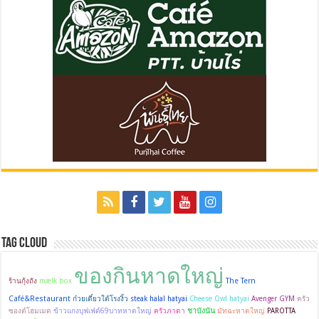
Tag Cloud
ของกินหาดใหญ่
The Tern
ร้านกุ้งถัง
mælk box
Café&Restaurant
ก๋วยเตี๋ยวใต้โรงงิ้ว
steak halal hatyai
Cheese Owl hatyai
Avenger GYM
ครัว
ชาบังนัน
ซองต์โฮมเมด
ข้าวแกงบุฟเฟ่ต์69บาทหาดใหญ่
ครัวภาดา
มัทฉะหาดใหญ่
PAROTTA