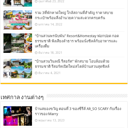
กุมภาพันธ์ 23, 2022
รวม 3ที่พักหาดใหญ่ ใกล้สถานที่สำคัญ ราคาสบาย
กระเป๋าพร้อมสิ่งอำนวยความสะดวกครบครัน
มกราคม 14, 2022
“บ้านสวนพรนับพัน” Resort&Homestay ฟอกปอด กอด
ธรรมชาติ ฟังเสียงลำธาร พร้อมนั่งชิลล์กับอาหารและ
เครื่องดื่ม
ธันวาคม 18, 2021
“บ้านสวนวินลณี รีสอร์ท” พักสบาย โอบล้อมด้วย
ธรรมชาติ รีสอร์ทเปิดใหม่สไตล์บ้านสวนสุดชิลล์
ธันวาคม 4, 2021
เทศกาล งานต่างๆ
บ้านสยองขวัญ ตอนที่ 3 ของซีรีส์ Alt_SO SCARY กับเรื่อง
ราวของ Marry
พฤษภาคม 13, 2023