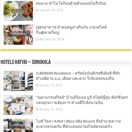
How to ทำไมโลก้อนด้วยตัวเองงบไม่ถึงร้อย
เมษายน 19, 2017
[สูตรอาหาร] ทำคอหมูย่างกินกัน ง่ายๆสไตล์
กิน@หาดใหญ่
ธันวาคม 30, 2016
Hotels Hatyai – Songkhla
SUBANAN Residence – ทรัพย์อนันต์เรสซิเด้นซ์ ที่พัก
ทำเลดีย่าน ม.อ. เดินทางสะดวก ใกล้แหล่งของกิน
ตุลาคม 13, 2022
“ณดาแกรนด์วิลล์” บ้านมินิมอล มูจิ สไตล์ญี่ปุ่น ฟังก์ชั่นคร
บจบทุกความต้องการ ทำเลดีใกล้สนามบิน
มีนาคม 15, 2022
ไนซ์ วิลลา สงขลา (Nice Villa Resort) สิ่งอำนวยความ
สะดวกครบครัน ที่พักแสนสบายสไตล์ครอบครัว