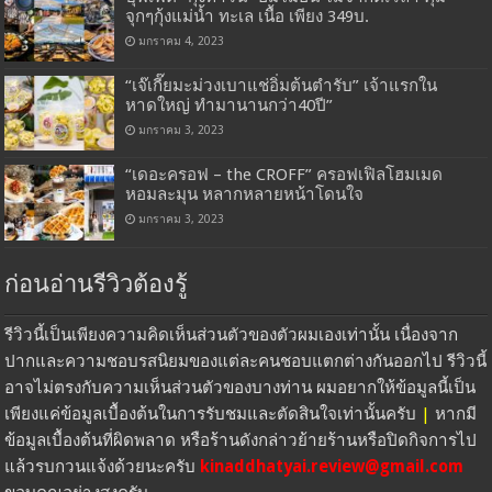
จุกๆกุ้งแม่น้ำ ทะเล เนื้อ เพียง 349บ.
มกราคม 4, 2023
“เจ๊เกี๊ยมะม่วงเบาแช่อิ่มต้นตำรับ” เจ้าแรกใน
หาดใหญ่ ทำมานานกว่า40ปี”
มกราคม 3, 2023
“เดอะครอฟ – the CROFF” ครอฟเฟิลโฮมเมด
หอมละมุน หลากหลายหน้าโดนใจ
มกราคม 3, 2023
ก่อนอ่านรีวิวต้องรู้
รีวิวนี้เป็นเพียงความคิดเห็นส่วนตัวของตัวผมเองเท่านั้น เนื่องจาก
ปากและความชอบรสนิยมของแต่ละคนชอบแตกต่างกันออกไป รีวิวนี้
อาจไม่ตรงกับความเห็นส่วนตัวของบางท่าน ผมอยากให้ข้อมูลนี้เป็น
เพียงแค่ข้อมูลเบื้องต้นในการรับชมและตัดสินใจเท่านั้นครับ
|
หากมี
ข้อมูลเบื้องต้นที่ผิดพลาด หรือร้านดังกล่าวย้ายร้านหรือปิดกิจการไป
แล้วรบกวนแจ้งด้วยนะครับ
kinaddhatyai.review@gmail.com