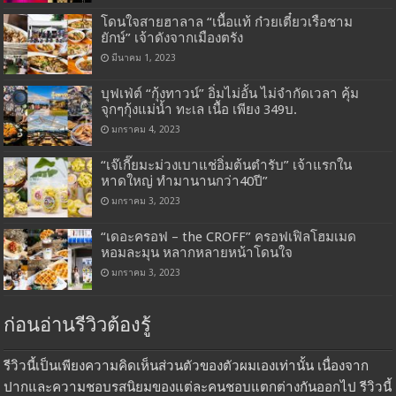
โดนใจสายฮาลาล “เนื้อแท้ ก๋วยเตี๋ยวเรือชาม
ยักษ์” เจ้าดังจากเมืองตรัง
มีนาคม 1, 2023
บุฟเฟ่ต์ “กุ้งทาวน์” อิ่มไม่อั้น ไม่จำกัดเวลา คุ้ม
จุกๆกุ้งแม่น้ำ ทะเล เนื้อ เพียง 349บ.
มกราคม 4, 2023
“เจ๊เกี๊ยมะม่วงเบาแช่อิ่มต้นตำรับ” เจ้าแรกใน
หาดใหญ่ ทำมานานกว่า40ปี”
มกราคม 3, 2023
“เดอะครอฟ – the CROFF” ครอฟเฟิลโฮมเมด
หอมละมุน หลากหลายหน้าโดนใจ
มกราคม 3, 2023
ก่อนอ่านรีวิวต้องรู้
รีวิวนี้เป็นเพียงความคิดเห็นส่วนตัวของตัวผมเองเท่านั้น เนื่องจาก
ปากและความชอบรสนิยมของแต่ละคนชอบแตกต่างกันออกไป รีวิวนี้