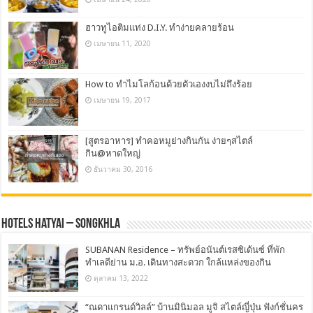
ฮาวทูไอติมแท่ง D.I.Y. ทำง่ายคลายร้อน
เมษายน 11, 2020
How to ทำไมโลก้อนด้วยตัวเองงบไม่ถึงร้อย
เมษายน 19, 2017
[สูตรอาหาร] ทำคอหมูย่างกินกัน ง่ายๆสไตล์
กิน@หาดใหญ่
ธันวาคม 30, 2016
Hotels Hatyai – Songkhla
SUBANAN Residence – ทรัพย์อนันต์เรสซิเด้นซ์ ที่พัก
ทำเลดีย่าน ม.อ. เดินทางสะดวก ใกล้แหล่งของกิน
ตุลาคม 13, 2022
“ณดาแกรนด์วิลล์” บ้านมินิมอล มูจิ สไตล์ญี่ปุ่น ฟังก์ชั่นคร