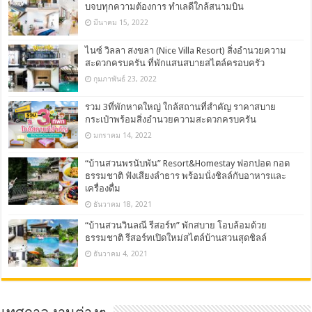
บจบทุกความต้องการ ทำเลดีใกล้สนามบิน
มีนาคม 15, 2022
ไนซ์ วิลลา สงขลา (Nice Villa Resort) สิ่งอำนวยความ
สะดวกครบครัน ที่พักแสนสบายสไตล์ครอบครัว
กุมภาพันธ์ 23, 2022
รวม 3ที่พักหาดใหญ่ ใกล้สถานที่สำคัญ ราคาสบาย
กระเป๋าพร้อมสิ่งอำนวยความสะดวกครบครัน
มกราคม 14, 2022
“บ้านสวนพรนับพัน” Resort&Homestay ฟอกปอด กอด
ธรรมชาติ ฟังเสียงลำธาร พร้อมนั่งชิลล์กับอาหารและ
เครื่องดื่ม
ธันวาคม 18, 2021
“บ้านสวนวินลณี รีสอร์ท” พักสบาย โอบล้อมด้วย
ธรรมชาติ รีสอร์ทเปิดใหม่สไตล์บ้านสวนสุดชิลล์
ธันวาคม 4, 2021