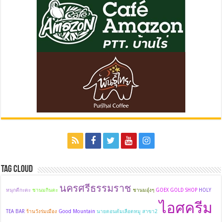
Tag Cloud
นครศรีธรรมราช
หนุกดีกะตะ
ชานมกินตะ
ชานมอุ๋งๆ
GOEX GOLD SHOP
HOLY
ไอศครีม
TEA BAR
ร้านวังร่มเมือง
Good Mountain
นายดอนต้มเลือดหมู สาขา2