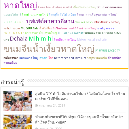
หาดใหญ่
klong hae Floating market
เนื้อสไลซ์หาดใหญ่
ร้านอาหารคลองแห
นอบออโต้คาร์
ร้านย่าน ม.หาดใหญ่
ร้านสุกี้หม้อไฟ เหยี่ยน
ร้านอาหารเพื่อสุขภาพหาดใหญ่
บุฟเฟ่ต์อาหารอีสาน
NOBICHA
shabu
ไก่ย่างห้าดาว
อลีน่าพิซซ่าหาดใหญ่
Feilidimsum
MOGUU Cafe
น้ำจับเลี้ยง
รินรินสงขลา
ผลไม้นำเข้าหาดใหญ่
ชากัญสงขลา
PICCOLO CAFFE
คาเฟ่อาหารไทยหาดใหญ่
FIT CAFE 24 Avenue
วัดแหลมจาก ต.ปากรอ อ.สิงห
Dchala
Mihimihi
นคร
ร้านสีลมหาดใหญ่
Matou hostel and cafe
ขนมจีนน้ำเงี้ยวหาดใหญ่
PP SWEET FACTORY
สเต็กสงขลา
แดจินหาดใหญ่
สระบัว
โรตี
Natt coffee and Dimsum
วังบูรพาแมนชั่น
ข้าวเหนียว
สามเหลี่ยม
สาระน่ารู้
สุดฟิน DIY ทำไอติมชานมไข่มุก / ไอติมไมโลรถโรงเรียน
เองง่ายๆไม่กี่ขั้นตอน
พฤษภาคม 24, 2021
ทำแกงส้มรสชาติใต้แท้ๆเองได้ง่ายๆ แค่มี “น้ำแกงส้มปรุง
สำเร็จครัวปะ-หยัด”
เมษายน 24, 2020