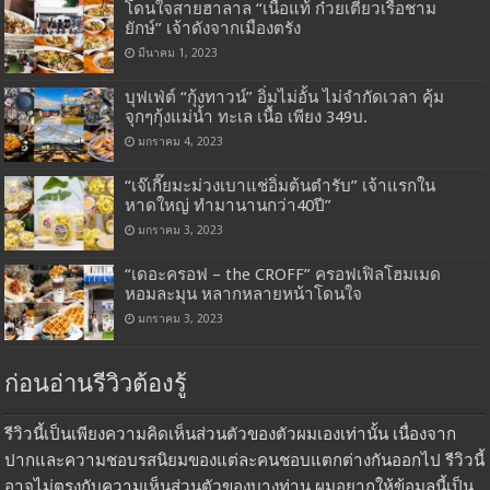
โดนใจสายฮาลาล “เนื้อแท้ ก๋วยเตี๋ยวเรือชาม
ยักษ์” เจ้าดังจากเมืองตรัง
มีนาคม 1, 2023
บุฟเฟ่ต์ “กุ้งทาวน์” อิ่มไม่อั้น ไม่จำกัดเวลา คุ้ม
จุกๆกุ้งแม่น้ำ ทะเล เนื้อ เพียง 349บ.
มกราคม 4, 2023
“เจ๊เกี๊ยมะม่วงเบาแช่อิ่มต้นตำรับ” เจ้าแรกใน
หาดใหญ่ ทำมานานกว่า40ปี”
มกราคม 3, 2023
“เดอะครอฟ – the CROFF” ครอฟเฟิลโฮมเมด
หอมละมุน หลากหลายหน้าโดนใจ
มกราคม 3, 2023
ก่อนอ่านรีวิวต้องรู้
รีวิวนี้เป็นเพียงความคิดเห็นส่วนตัวของตัวผมเองเท่านั้น เนื่องจาก
ปากและความชอบรสนิยมของแต่ละคนชอบแตกต่างกันออกไป รีวิวนี้
อาจไม่ตรงกับความเห็นส่วนตัวของบางท่าน ผมอยากให้ข้อมูลนี้เป็น