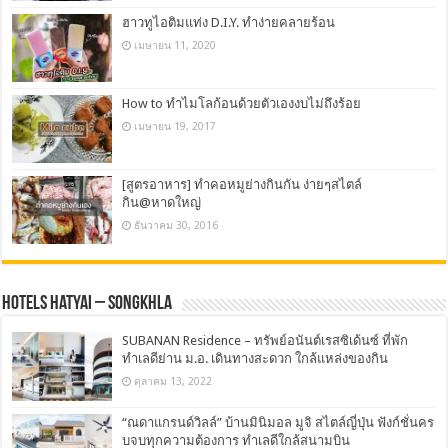
ฮาวทูไอติมแท่ง D.I.Y. ทำง่ายคลายร้อน
เมษายน 11, 2020
How to ทำไมโลก้อนด้วยตัวเองงบไม่ถึงร้อย
เมษายน 19, 2017
[สูตรอาหาร] ทำคอหมูย่างกินกัน ง่ายๆสไตล์
กิน@หาดใหญ่
ธันวาคม 30, 2016
Hotels Hatyai – Songkhla
SUBANAN Residence – ทรัพย์อนันต์เรสซิเด้นซ์ ที่พัก
ทำเลดีย่าน ม.อ. เดินทางสะดวก ใกล้แหล่งของกิน
ตุลาคม 13, 2022
“ณดาแกรนด์วิลล์” บ้านมินิมอล มูจิ สไตล์ญี่ปุ่น ฟังก์ชั่นคร
บจบทุกความต้องการ ทำเลดีใกล้สนามบิน