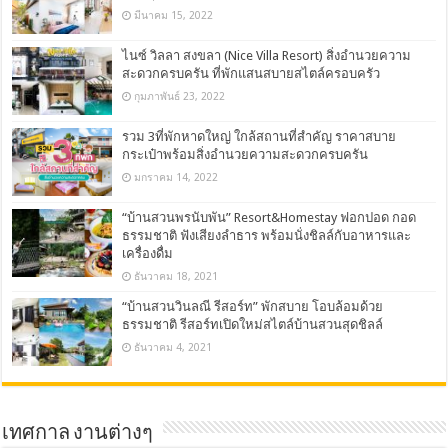
มีนาคม 15, 2022
ไนซ์ วิลลา สงขลา (Nice Villa Resort) สิ่งอำนวยความ
สะดวกครบครัน ที่พักแสนสบายสไตล์ครอบครัว
กุมภาพันธ์ 23, 2022
รวม 3ที่พักหาดใหญ่ ใกล้สถานที่สำคัญ ราคาสบาย
กระเป๋าพร้อมสิ่งอำนวยความสะดวกครบครัน
มกราคม 14, 2022
“บ้านสวนพรนับพัน” Resort&Homestay ฟอกปอด กอด
ธรรมชาติ ฟังเสียงลำธาร พร้อมนั่งชิลล์กับอาหารและ
เครื่องดื่ม
ธันวาคม 18, 2021
“บ้านสวนวินลณี รีสอร์ท” พักสบาย โอบล้อมด้วย
ธรรมชาติ รีสอร์ทเปิดใหม่สไตล์บ้านสวนสุดชิลล์
ธันวาคม 4, 2021
เทศกาล งานต่างๆ