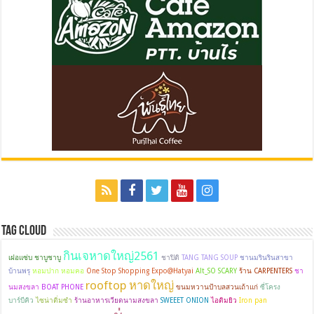
Tag Cloud
กินเจหาดใหญ่2561
เฝอแซ่บ ชาบูชาบู
ชาปิติ
TANG TANG SOUP
ชานมรินรินสาขา
บ้านพรุ
หอมปาก หอมคอ
One Stop Shopping Expo@Hatyai
Alt_SO SCARY
ร้าน CARPENTERS
ชา
rooftop หาดใหญ่
นมสงขลา
BOAT PHONE
ขนมหวานป้าบลสวนเถ้าแก่
ซี่โครง
บาร์บีคิว
ไซน่าติ่มซำ
ร้านอาหารเวียดนามสงขลา
SWEEET ONION
ไอติมยิว
Iron pan