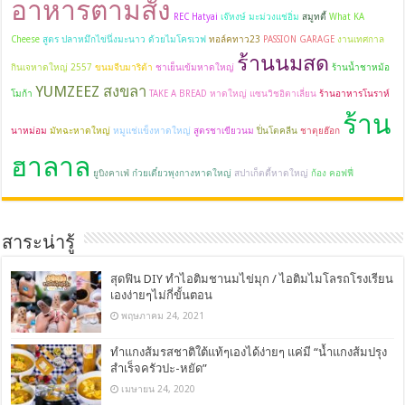
อาหารตามสั่ง
REC Hatyai
เจ๊หงษ์ มะม่วงแช่อิ่ม
สมูทตี้
What KA
Cheese
สูตร ปลาหมึกไข่นึ่งมะนาว ด้วยไมโครเวฟ
ทอล์คทาว23
PASSION GARAGE
งานเทศกาล
ร้านนมสด
กินเจหาดใหญ่ 2557
ขนมจีบมาริต้า
ชาเย็นเข้มหาดใหญ่
ร้านน้ำชาหม้อ
YUMZEEZ สงขลา
โมก้า
TAKE A BREAD หาดใหญ่ แซนวิชอิตาเลี่ยน
ร้านอาหารโนราห์
ร้าน
นาหม่อม
มัทฉะหาดใหญ่
หมูแช่แข็งหาดใหญ่
สูตรชาเขียวนม
ปิ่นโตคลีน
ชาตุยฮ๊อก
ฮาลาล
ยูบิงคาเฟ่
ก๋วยเตี๋ยวพุงกางหาดใหญ่
สปาเก็ตตี้หาดใหญ่
ก้อง คอฟฟี่
สาระน่ารู้
สุดฟิน DIY ทำไอติมชานมไข่มุก / ไอติมไมโลรถโรงเรียน
เองง่ายๆไม่กี่ขั้นตอน
พฤษภาคม 24, 2021
ทำแกงส้มรสชาติใต้แท้ๆเองได้ง่ายๆ แค่มี “น้ำแกงส้มปรุง
สำเร็จครัวปะ-หยัด”
เมษายน 24, 2020