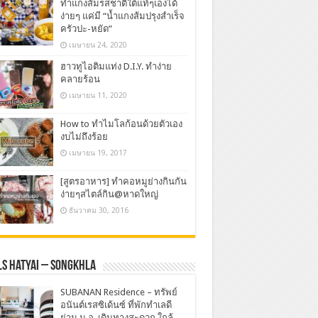
ทำแกงส้มรสชาติใต้แท้ๆเองได้
ง่ายๆ แค่มี “น้ำแกงส้มปรุงสำเร็จ
ครัวปะ-หยัด”
เมษายน 24, 2020
ฮาวทูไอติมแท่ง D.I.Y. ทำง่าย
คลายร้อน
เมษายน 11, 2020
How to ทำไมโลก้อนด้วยตัวเอง
งบไม่ถึงร้อย
เมษายน 19, 2017
[สูตรอาหาร] ทำคอหมูย่างกินกัน
ง่ายๆสไตล์กิน@หาดใหญ่
ธันวาคม 30, 2016
s Hatyai – Songkhla
SUBANAN Residence – ทรัพย์
อนันต์เรสซิเด้นซ์ ที่พักทำเลดี
ย่าน ม.อ. เดินทางสะดวก ใกล้