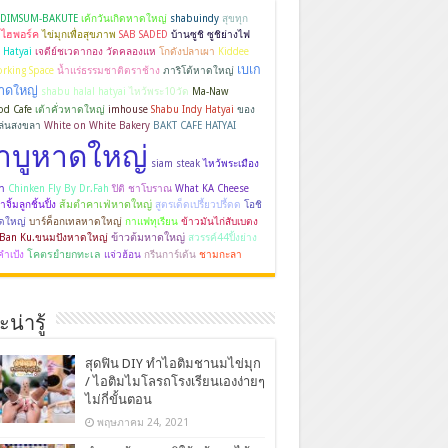
 DIMSUM-BAKUTE
เค้กวันเกิดหาดใหญ่
shabuindy
สุขทุก
ไฮพอร์ค
ไข่มุกเพื่อสุขภาพ
SAB SADED
บ้านซูชิ ซูชิย่างไฟ
 Hatyai
เจดีย์ชเวดากอง วัดคลองแห
โกดังปลาเผา
Kiddee
เบเก
rking Space
น้ำแร่ธรรมชาติตราช้าง
ภาริโต้หาดใหญ่
หาดใหญ่
shabu halal hatyai
ไหว้พระ10วัด
Ma-Naw
od Cafe
เต้าคั่วหาดใหญ่
imhouse
Shabu Indy Hatyai
ของ
ล่นสงขลา
White on White Bakery
BAKT CAFE HATYAI
าบูหาดใหญ่
siam steak
ไหว้พระเมือง
า
Chinken Fly By Dr.Fah
ปิติ ชาโบราณ
What KA Cheese
ส้มตำคาเฟ่หาดใหญ่
ำจิ้มลูกชิ้นปิ้ง
สูตรเด็ดเปรี้ยวปรี้ดด
โอชิ
ดใหญ่
บาร์ค็อกเทลหาดใหญ่
กาแฟทุเรียน
ข้าวมันไก่สับเบตง
ข้าวต้มหาดใหญ่
 Ban Ku.ขนมปังหาดใหญ่
สวรรค์44ปิ้งย่าง
โคตรยำยกทะเล
คำเป้ง
แจ่วฮ้อน
กรีนการ์เด้น
ชามกะลา
น่ารู้
สุดฟิน DIY ทำไอติมชานมไข่มุก
/ ไอติมไมโลรถโรงเรียนเองง่ายๆ
ไม่กี่ขั้นตอน
พฤษภาคม 24, 2021