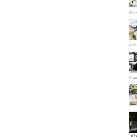
ตุ
มี
กุ
เครื่