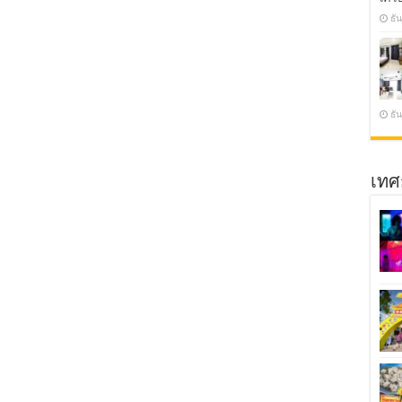
ธั
ธั
เทศ