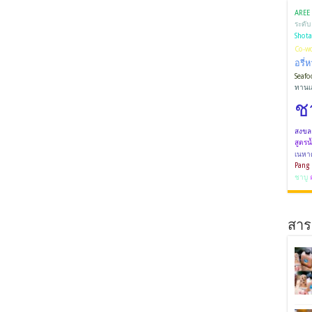
AREE
ระดับ
Shota
Co-wo
อรี่
Seafo
ทานเ
ช
สงขล
สูตรน้
เนหา
Pang
ชาบู
สาระ