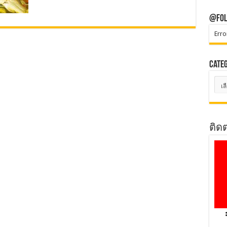
@Fol
Erro
Cate
Cate
ติด