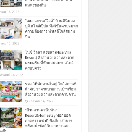
แหล่งของกิน
ลาคม 13, 2022
“ณดาแกรนด์วิลล์” บ้านมินิมอล
มูจิ สไตล์ญี่ปุ่น ฟังก์ชั่นครบจบทุก
ความต้องการ ทำเลดีใกล้สนาม
บิน
นาคม 15, 2022
ไนซ์ วิลลา สงขลา (Nice Villa
Resort) สิ่งอำนวยความสะดวก
ครบครัน ที่พักแสนสบายสไตล์
ครอบครัว
มภาพันธ์ 23, 2022
รวม 3ที่พักหาดใหญ่ ใกล้สถานที่
สำคัญ ราคาสบายกระเป๋าพร้อม
สิ่งอำนวยความสะดวกครบครัน
มกราคม 14, 2022
“บ้านสวนพรนับพัน”
Resort&Homestay ฟอกปอด
กอดธรรมชาติ ฟังเสียงลำธาร
พร้อมนั่งชิลล์กับอาหารและ
องดื่ม