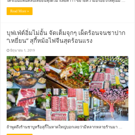
ใครเป็นแฟนคลับเหยี่ยนพุ่งตัวมาเลยค่าาา ขยายความอร่อยใกล้คุณม …
Read More »
บุฟเฟ่ต์อิ่มไม่อั้น จัดเต็มจุกๆ เผ็ดร้อนจนชาปาก
“เหยี่ยน” สุกี้หม้อไฟจีนสุดร้อนแรง
มิถุนายน 1, 2019
ถ้าพูดถึงร้านชาบูหรือสุกี้ในหาดใหญ่บอกเลยว่ามีหลากหลายร้านมา …