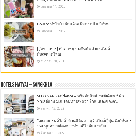
เมษายน 11, 2020
How to ทำไมโลก้อนด้วยตัวเองงบไม่ถึงร้อย
เมษายน 19, 2017
[สูตรอาหาร] ทำคอหมูย่างกินกัน ง่ายๆสไตล์
กิน@หาดใหญ่
ธันวาคม 30, 2016
Hotels Hatyai – Songkhla
SUBANAN Residence – ทรัพย์อนันต์เรสซิเด้นซ์ ที่พัก
ทำเลดีย่าน ม.อ. เดินทางสะดวก ใกล้แหล่งของกิน
ตุลาคม 13, 2022
“ณดาแกรนด์วิลล์” บ้านมินิมอล มูจิ สไตล์ญี่ปุ่น ฟังก์ชั่นคร
บจบทุกความต้องการ ทำเลดีใกล้สนามบิน
มีนาคม 15, 2022