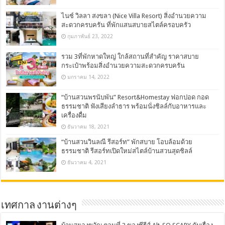
ไนซ์ วิลลา สงขลา (Nice Villa Resort) สิ่งอำนวยความ
สะดวกครบครัน ที่พักแสนสบายสไตล์ครอบครัว
กุมภาพันธ์ 23, 2022
รวม 3ที่พักหาดใหญ่ ใกล้สถานที่สำคัญ ราคาสบาย
กระเป๋าพร้อมสิ่งอำนวยความสะดวกครบครัน
มกราคม 14, 2022
“บ้านสวนพรนับพัน” Resort&Homestay ฟอกปอด กอด
ธรรมชาติ ฟังเสียงลำธาร พร้อมนั่งชิลล์กับอาหารและ
เครื่องดื่ม
ธันวาคม 18, 2021
“บ้านสวนวินลณี รีสอร์ท” พักสบาย โอบล้อมด้วย
ธรรมชาติ รีสอร์ทเปิดใหม่สไตล์บ้านสวนสุดชิลล์
ธันวาคม 4, 2021
เทศกาล งานต่างๆ