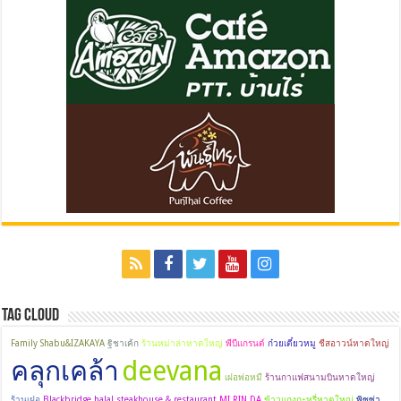
Tag Cloud
Family Shabu&IZAKAYA
ฐิชาเค้ก
ร้านหม่าล่าหาดใหญ่
พีบีแกรนด์
ก๋วยเตี๋ยวหมู
ชีสอาวน์หาดใหญ่
คลุกเคล้า
deevana
เฝอพ่อหมี
ร้านกาแฟสนามบินหาดใหญ่
ร้านเฝอ
Blackbridge halal steakhouse & restaurant
MI.RIN.DA
ข้าวแกงกะหรี่หาดใหญ่
พิซซ่า