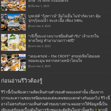
ยักษ์” เจ้าดังจากเมืองตรัง
มีนาคม 1, 2023
บุฟเฟ่ต์ “กุ้งทาวน์” อิ่มไม่อั้น ไม่จำกัดเวลา คุ้ม
จุกๆกุ้งแม่น้ำ ทะเล เนื้อ เพียง 349บ.
มกราคม 4, 2023
“เจ๊เกี๊ยมะม่วงเบาแช่อิ่มต้นตำรับ” เจ้าแรกใน
หาดใหญ่ ทำมานานกว่า40ปี”
มกราคม 3, 2023
“เดอะครอฟ – the CROFF” ครอฟเฟิลโฮมเมด
หอมละมุน หลากหลายหน้าโดนใจ
มกราคม 3, 2023
ก่อนอ่านรีวิวต้องรู้
รีวิวนี้เป็นเพียงความคิดเห็นส่วนตัวของตัวผมเองเท่านั้น เนื่องจาก
ปากและความชอบรสนิยมของแต่ละคนชอบแตกต่างกันออกไป รีวิวนี้
อาจไม่ตรงกับความเห็นส่วนตัวของบางท่าน ผมอยากให้ข้อมูลนี้เป็น
เพียงแค่ข้อมูลเบื้องต้นในการรับชมและตัดสินใจเท่านั้นครับ
|
หากมี