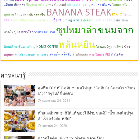
แป้งสด
เฉินหลง
ชีสเค้กหาดใหญ่
เดอะโมเมนท์
เฝอแซ่บ ชาบูชาบู
หม่าล่า เติมสุข
ไทยอรุณรังนก-
BANANA STEAK
หูฉลาม
ร้านอาหารบัยตุลละซีซ
PARITO
ไอแอม
สลัด
คลินิกเสริมความงามหาดใหญ่
เนื้อแท้
Dining Private
กุ้งคลุก
บาร์ลับหาดใหญ่
ส้มโชกุน
ซุปหมาล่า
ขนมจาก
หาดใหญ่
เครปชาโคล
Shabu De Bear
หลั่นหยิน
ทินแฮร์สเตชั่นหาดใหญ่
HOMIE COFFEE
โรงแรมจีทูหาดใหญ่
ข้าว
หมูแดง
คาเฟ่อมเซอนสาขาเขต 8
สูตรเด็ดเคล็ดลับ
ร้านกิมหลุ่น
หาดใหญ่ซาชิมิ
ทำไอติม
สาระน่ารู้
สุดฟิน DIY ทำไอติมชานมไข่มุก / ไอติมไมโลรถโรงเรียน
เองง่ายๆไม่กี่ขั้นตอน
พฤษภาคม 24, 2021
ทำแกงส้มรสชาติใต้แท้ๆเองได้ง่ายๆ แค่มี “น้ำแกงส้มปรุง
สำเร็จครัวปะ-หยัด”
เมษายน 24, 2020
ฮาวทูไอติมแท่ง D.I.Y. ทำง่ายคลายร้อน