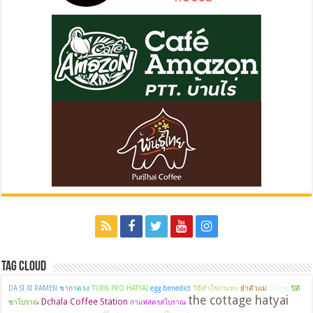
Tag Cloud
DA SI XI RAMEN
ชากาตวง
TURN PRO HATYAI
egg benedict
วิธีทำไข่กระทะ
ยำตัวแม่
ไผ่ไทย
ปิติ
the cottage hatyai
Dchala Coffee Station
ชาโบราณ
กาแฟสดรสโบราณ