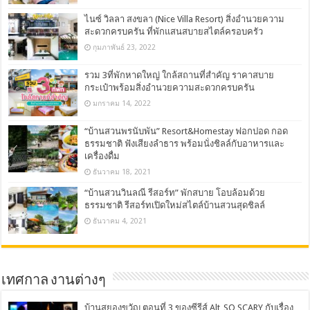
ไนซ์ วิลลา สงขลา (Nice Villa Resort) สิ่งอำนวยความ
สะดวกครบครัน ที่พักแสนสบายสไตล์ครอบครัว
กุมภาพันธ์ 23, 2022
รวม 3ที่พักหาดใหญ่ ใกล้สถานที่สำคัญ ราคาสบาย
กระเป๋าพร้อมสิ่งอำนวยความสะดวกครบครัน
มกราคม 14, 2022
“บ้านสวนพรนับพัน” Resort&Homestay ฟอกปอด กอด
ธรรมชาติ ฟังเสียงลำธาร พร้อมนั่งชิลล์กับอาหารและ
เครื่องดื่ม
ธันวาคม 18, 2021
“บ้านสวนวินลณี รีสอร์ท” พักสบาย โอบล้อมด้วย
ธรรมชาติ รีสอร์ทเปิดใหม่สไตล์บ้านสวนสุดชิลล์
ธันวาคม 4, 2021
เทศกาล งานต่างๆ
บ้านสยองขวัญ ตอนที่ 3 ของซีรีส์ Alt_SO SCARY กับเรื่อง