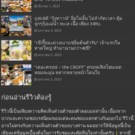
มีนาคม 1, 2023
บุฟเฟ่ต์ “กุ้งทาวน์” อิ่มไม่อั้น ไม่จำกัดเวลา คุ้ม
จุกๆกุ้งแม่น้ำ ทะเล เนื้อ เพียง 349บ.
มกราคม 4, 2023
“เจ๊เกี๊ยมะม่วงเบาแช่อิ่มต้นตำรับ” เจ้าแรกใน
หาดใหญ่ ทำมานานกว่า40ปี”
มกราคม 3, 2023
“เดอะครอฟ – the CROFF” ครอฟเฟิลโฮมเมด
หอมละมุน หลากหลายหน้าโดนใจ
มกราคม 3, 2023
ก่อนอ่านรีวิวต้องรู้
รีวิวนี้เป็นเพียงความคิดเห็นส่วนตัวของตัวผมเองเท่านั้น เนื่องจาก
ปากและความชอบรสนิยมของแต่ละคนชอบแตกต่างกันออกไป รีวิวนี้
อาจไม่ตรงกับความเห็นส่วนตัวของบางท่าน ผมอยากให้ข้อมูลนี้เป็น
เพียงแค่ข้อมูลเบื้องต้นในการรับชมและตัดสินใจเท่านั้นครับ
|
หากมี