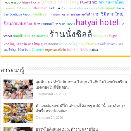
ปูไข่ดองหาดใหญ่
ตัดแว่นหาดใหญ่
noodle zabb
ไก่ทอดอิสลาม
HUAWEI GR5
กลมกล่อมใกล้สบามบิน
เสื้อผ้ามือ2
Black Bar
ข้าวแกงบุฟเฟ่ต์เดอะคอทเทจ
ไข่ต้มไส้หมูสับ
Nook
ซาชิมิหาดใหญ่
Dee Boutique Resort
สลัดเพื่อสุขภาพ
เทศกาลอาหารสองทะเลครั้งที่ 17
hatyai hotel
ร้านกาแฟเกาะยอ
รถขายขนมโบราณ
Bellinee’s
Old
ร้านนั่งชิลล์
School
ขนมเปี๊ยะไข่ทะลัก
วิธีปอกไข่
ข้าวหมูแดง
โชกุปัง
ชา
หาดใหญ่
ไฮพอร์ค หาดใหญ่
ซูเฟล่แพนเค้ก
น้ำปั่นหาดใหญ่
ขนมเปี๊ยะธาม
ขนมไข่เตาถ่าน
นมไข่มุกไต้หวัน
หมึกสดย่าง
หมูกระทะแป๊ะยิ้ม
BAR B Q PLAZA
thaitea
สาระน่ารู้
สุดฟิน DIY ทำไอติมชานมไข่มุก / ไอติมไมโลรถโรงเรียน
เองง่ายๆไม่กี่ขั้นตอน
พฤษภาคม 24, 2021
ทำแกงส้มรสชาติใต้แท้ๆเองได้ง่ายๆ แค่มี “น้ำแกงส้มปรุง
สำเร็จครัวปะ-หยัด”
เมษายน 24, 2020
ฮาวทูไอติมแท่ง D.I.Y. ทำง่ายคลายร้อน