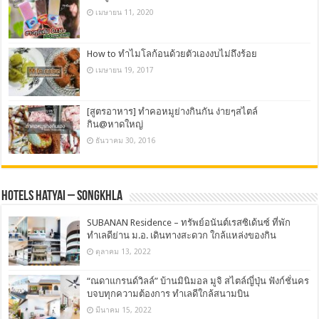
เมษายน 11, 2020
How to ทำไมโลก้อนด้วยตัวเองงบไม่ถึงร้อย
เมษายน 19, 2017
[สูตรอาหาร] ทำคอหมูย่างกินกัน ง่ายๆสไตล์
กิน@หาดใหญ่
ธันวาคม 30, 2016
Hotels Hatyai – Songkhla
SUBANAN Residence – ทรัพย์อนันต์เรสซิเด้นซ์ ที่พัก
ทำเลดีย่าน ม.อ. เดินทางสะดวก ใกล้แหล่งของกิน
ตุลาคม 13, 2022
“ณดาแกรนด์วิลล์” บ้านมินิมอล มูจิ สไตล์ญี่ปุ่น ฟังก์ชั่นคร
บจบทุกความต้องการ ทำเลดีใกล้สนามบิน
มีนาคม 15, 2022