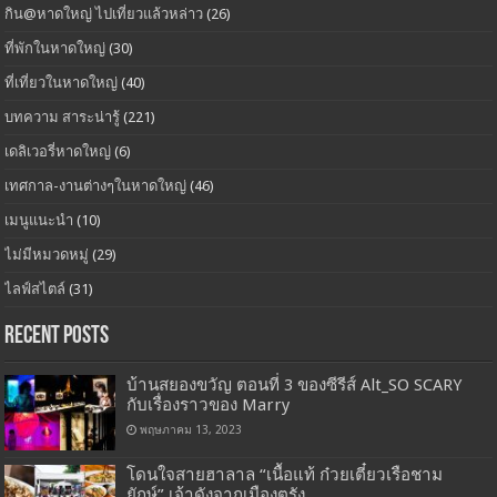
กิน@หาดใหญ่ ไปเที่ยวแล้วหล่าว
(26)
ที่พักในหาดใหญ่
(30)
ที่เที่ยวในหาดใหญ่
(40)
บทความ สาระน่ารู้
(221)
เดลิเวอรี่หาดใหญ่
(6)
เทศกาล-งานต่างๆในหาดใหญ่
(46)
เมนูแนะนำ
(10)
ไม่มีหมวดหมู่
(29)
ไลฟ์สไตล์
(31)
Recent Posts
บ้านสยองขวัญ ตอนที่ 3 ของซีรีส์ Alt_SO SCARY
กับเรื่องราวของ Marry
พฤษภาคม 13, 2023
โดนใจสายฮาลาล “เนื้อแท้ ก๋วยเตี๋ยวเรือชาม
ยักษ์” เจ้าดังจากเมืองตรัง