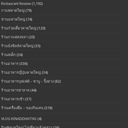
Restaurant Review
(1,192)
กาแฟหาดใหญ่
(79)
ชานมหาดใหญ่
(74)
ร้านก๋วยเตี๋ยวหาดใหญ่
(120)
ร้านกาแฟสงขลา
(20)
ร้านนั่งชิลล์หาดใหญ่
(35)
ร้านสเต็ก
(34)
ร้านอาหาร
(336)
ร้านอาหารญี่ปุ่นหาดใหญ่
(34)
ร้านอาหารบุฟเฟ่ต์ – ชาบู – ปิ้งย่าง
(82)
ร้านอาหารฮาลาล
(44)
ร้านอาหารเช้า
(37)
ร้านเครื่องดืม – ของกินเล่น
(318)
VLOG KINADDHATYAI
(4)
กิน@หาดใหญ่ ไปเที่ยวแล้วหล่าว
(26)