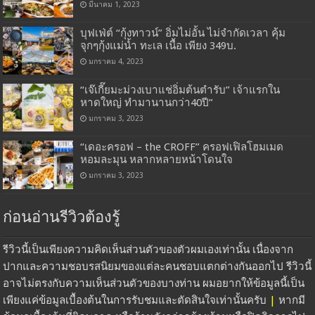
มีนาคม 1, 2023
บุฟเฟ่ต์ “กุ้งทาวน์” อิ่มไม่อั้น ไม่จำกัดเวลา คุ้ม
จุกๆกุ้งแม่น้ำ ทะเล เนื้อ เพียง 349บ.
มกราคม 4, 2023
“เจ๊เกี๊ยมะม่วงเบาแช่อิ่มต้นตำรับ” เจ้าแรกใน
หาดใหญ่ ทำมานานกว่า40ปี”
มกราคม 3, 2023
“เดอะครอฟ – the CROFF” ครอฟเฟิลโฮมเมด
หอมละมุน หลากหลายหน้าโดนใจ
มกราคม 3, 2023
ก่อนอ่านรีวิวต้องรู้
รีวิวนี้เป็นเพียงความคิดเห็นส่วนตัวของตัวผมเองเท่านั้น เนื่องจาก
ปากและความชอบรสนิยมของแต่ละคนชอบแตกต่างกันออกไป รีวิวนี้
อาจไม่ตรงกับความเห็นส่วนตัวของบางท่าน ผมอยากให้ข้อมูลนี้เป็น
เพียงแค่ข้อมูลเบื้องต้นในการรับชมและตัดสินใจเท่านั้นครับ
|
หากมี