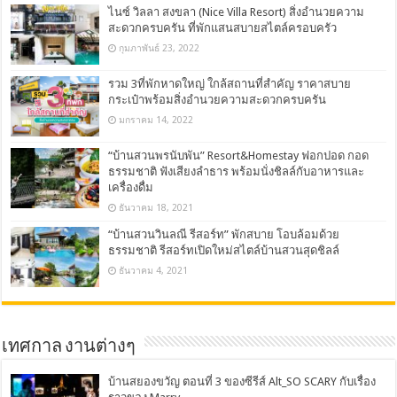
ไนซ์ วิลลา สงขลา (Nice Villa Resort) สิ่งอำนวยความ
สะดวกครบครัน ที่พักแสนสบายสไตล์ครอบครัว
กุมภาพันธ์ 23, 2022
รวม 3ที่พักหาดใหญ่ ใกล้สถานที่สำคัญ ราคาสบาย
กระเป๋าพร้อมสิ่งอำนวยความสะดวกครบครัน
มกราคม 14, 2022
“บ้านสวนพรนับพัน” Resort&Homestay ฟอกปอด กอด
ธรรมชาติ ฟังเสียงลำธาร พร้อมนั่งชิลล์กับอาหารและ
เครื่องดื่ม
ธันวาคม 18, 2021
“บ้านสวนวินลณี รีสอร์ท” พักสบาย โอบล้อมด้วย
ธรรมชาติ รีสอร์ทเปิดใหม่สไตล์บ้านสวนสุดชิลล์
ธันวาคม 4, 2021
เทศกาล งานต่างๆ
บ้านสยองขวัญ ตอนที่ 3 ของซีรีส์ Alt_SO SCARY กับเรื่อง