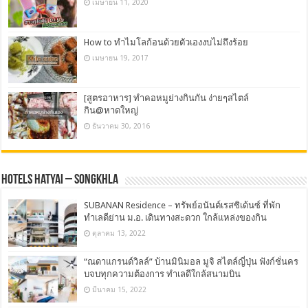
เมษายน 11, 2020
How to ทำไมโลก้อนด้วยตัวเองงบไม่ถึงร้อย
เมษายน 19, 2017
[สูตรอาหาร] ทำคอหมูย่างกินกัน ง่ายๆสไตล์
กิน@หาดใหญ่
ธันวาคม 30, 2016
Hotels Hatyai – Songkhla
SUBANAN Residence – ทรัพย์อนันต์เรสซิเด้นซ์ ที่พัก
ทำเลดีย่าน ม.อ. เดินทางสะดวก ใกล้แหล่งของกิน
ตุลาคม 13, 2022
“ณดาแกรนด์วิลล์” บ้านมินิมอล มูจิ สไตล์ญี่ปุ่น ฟังก์ชั่นคร
บจบทุกความต้องการ ทำเลดีใกล้สนามบิน
มีนาคม 15, 2022