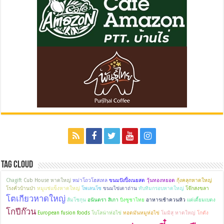
Tag Cloud
Chagift
Cub House หาดใหญ่
หม่าโถวโฮสเทล
ขนมปังปิ้งเนยสด
วุ้นทองหยอด
กุ้งคลุกหาดใหญ่
โรงคั่วบ้านป่า
หมูแช่แข็งหาดใหญ่
โพเลนโซ
ขนมไข่เตาถ่าน
ทับทิมกรอบหาดใหญ่
โจ๊กสงขลา
โตเกียวหาดใหญ่
ส้มโชกุน
อนันตรา สิเกา
บิงซูชาไทย
อาหารเช้าควนหิว
แต่เตี้ยมเบตง
โกปีก๊วน
European fusion foods
โบโลน่าห่อไข่
ทอดมันหมูห่อไข่
โมมิสุ หาดใหญ่
โกดัง