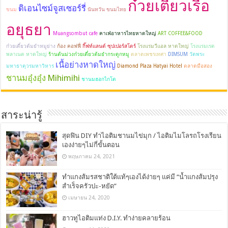
ก๋วยเตี๋ยวเรือ
ดิเอนไซม์จูสเซอร์รี่
ขนม
นันทวัน ขนมไทย
อยุธยา
Muangsombut cafe
คาเฟ่อาหารไทยหาดใหญ่
ART COFFEE&FOOD
ก๋วยเตี๋ยวต้มยำหมูย่าง
ก้อง คอฟฟี่
กิ๊ฟท์แลนด์ ซุปเปอร์สโตร์
โรงแรมวีแอล หาดใหญ่
โรงแรมเรด
พลาเนต หาดใหญ่
ร้านต้นม่วงก๋วยเตี๋ยวต้มยำกระดูกหมู
ตลาดเพชรเทศา
DIMSUM
วัดพระ
เนื้อย่างหาดใหญ่
มหาธาตุวรมหาวิหาร
Diamond Plaza Hatyai Hotel
ตลาดมือสอง
ชานมอุ๋งอุ๋ง
Mihimihi
ชานมฮอกไกโด
สาระน่ารู้
สุดฟิน DIY ทำไอติมชานมไข่มุก / ไอติมไมโลรถโรงเรียน
เองง่ายๆไม่กี่ขั้นตอน
พฤษภาคม 24, 2021
ทำแกงส้มรสชาติใต้แท้ๆเองได้ง่ายๆ แค่มี “น้ำแกงส้มปรุง
สำเร็จครัวปะ-หยัด”
เมษายน 24, 2020
ฮาวทูไอติมแท่ง D.I.Y. ทำง่ายคลายร้อน