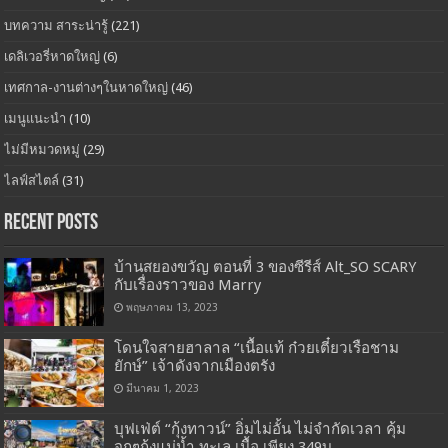
บทความ สาระน่ารู้
(221)
เดลิเวอรี่หาดใหญ่
(6)
เทศกาล-งานต่างๆในหาดใหญ่
(46)
เมนูแนะนำ
(10)
ไม่มีหมวดหมู่
(29)
ไลฟ์สไตล์
(31)
Recent Posts
บ้านสยองขวัญ ตอนที่ 3 ของซีรีส์ Alt_SO SCARY
กับเรื่องราวของ Marry
พฤษภาคม 13, 2023
โดนใจสายฮาลาล “เนื้อแท้ ก๋วยเตี๋ยวเรือชาม
ยักษ์” เจ้าดังจากเมืองตรัง
มีนาคม 1, 2023
บุฟเฟ่ต์ “กุ้งทาวน์” อิ่มไม่อั้น ไม่จำกัดเวลา คุ้ม
จุกๆกุ้งแม่น้ำ ทะเล เนื้อ เพียง 349บ.