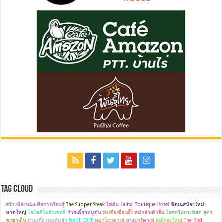
Tag Cloud
สร้างห้องหนังเพื่อการเรียนรู้
The Supper Steak
ไข่ต้ม
Lalita Boutique Hotel
ฟิตเนสน้องใหม่
หาดใหญ่
ไฮโซคีโมยำเขต8
ก๋วยเตี๋ยวหมูตุ๋น
ท่งเซียเซี่ยงตึ๊ง
หม่าล่าเด้าลิ้น
ไอศครีมกระทิสด
สูตร
ชงชาเย็น
ก๋วยเตี๋ยวหมูต้มยำ
BAKT CAFE
หม่าโถวคาเฟ่
บางบาร์คาเฟ่
สเต็กลุงใหญ่
The Bed