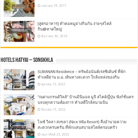
เมษายน 19, 2017
[สูตรอาหาร] ทำคอหมูย่างกินกัน ง่ายๆสไตล์
กิน@หาดใหญ่
ธันวาคม 30, 2016
Hotels Hatyai – Songkhla
SUBANAN Residence – ทรัพย์อนันต์เรสซิเด้นซ์ ที่พัก
ทำเลดีย่าน ม.อ. เดินทางสะดวก ใกล้แหล่งของกิน
ตุลาคม 13, 2022
“ณดาแกรนด์วิลล์” บ้านมินิมอล มูจิ สไตล์ญี่ปุ่น ฟังก์ชั่นคร
บจบทุกความต้องการ ทำเลดีใกล้สนามบิน
มีนาคม 15, 2022
ไนซ์ วิลลา สงขลา (Nice Villa Resort) สิ่งอำนวยความ
สะดวกครบครัน ที่พักแสนสบายสไตล์ครอบครัว
กุมภาพันธ์ 23, 2022