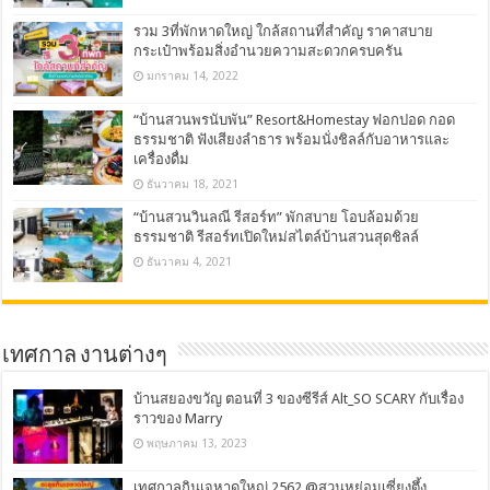
รวม 3ที่พักหาดใหญ่ ใกล้สถานที่สำคัญ ราคาสบาย
กระเป๋าพร้อมสิ่งอำนวยความสะดวกครบครัน
มกราคม 14, 2022
“บ้านสวนพรนับพัน” Resort&Homestay ฟอกปอด กอด
ธรรมชาติ ฟังเสียงลำธาร พร้อมนั่งชิลล์กับอาหารและ
เครื่องดื่ม
ธันวาคม 18, 2021
“บ้านสวนวินลณี รีสอร์ท” พักสบาย โอบล้อมด้วย
ธรรมชาติ รีสอร์ทเปิดใหม่สไตล์บ้านสวนสุดชิลล์
ธันวาคม 4, 2021
เทศกาล งานต่างๆ
บ้านสยองขวัญ ตอนที่ 3 ของซีรีส์ Alt_SO SCARY กับเรื่อง
ราวของ Marry
พฤษภาคม 13, 2023
เทศกาลกินเจหาดใหญ่ 2562 @สวนหย่อมเซี่ยงตึ้ง