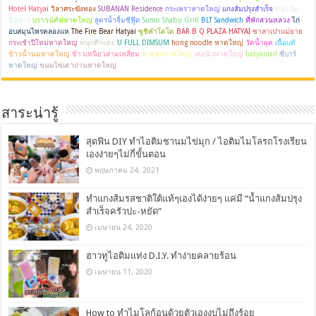
Hotel Hatyai
วิลาศระฆังทอง
SUBANAN Residence
กระเพราหาดใหญ่
แกงส้มปรุงสำเร็จ
หน้าวัด
ฉื่อฉาง
บราวน์คัฟหาดใหญ่
สูตรน้ำจิ้มซีฟู๊ด
Sumo Shabu Grill
BLT Sandwich
ที่พักสวนหลวง
ไก่
อบสมุนไพรคลองแห
The​ Fire​ Bear Hatyai
ซูชิคำโตโต
BAR B Q PLAZA HATYAI
ซาลาเปาแม่ยาย
กระเช้าปีใหม่หาดใหญ่
หนุกดีกะตะ
U FULL DIMSUM
hong noodle หาดใหญ่
วัดน้ำผุด
เนื้อแท้
ข้าวน้ำนมหาดใหญ่
ข้าวเหนียวสามเหลี่ยม
ขายส่งหาดใหญ่
เดอนัวหาดใหญ่
hatyainail
ซีบาร์
หาดใหญ่
ขนมไข่เตาถ่านหาดใหญ่
สาระน่ารู้
สุดฟิน DIY ทำไอติมชานมไข่มุก / ไอติมไมโลรถโรงเรียน
เองง่ายๆไม่กี่ขั้นตอน
พฤษภาคม 24, 2021
ทำแกงส้มรสชาติใต้แท้ๆเองได้ง่ายๆ แค่มี “น้ำแกงส้มปรุง
สำเร็จครัวปะ-หยัด”
เมษายน 24, 2020
ฮาวทูไอติมแท่ง D.I.Y. ทำง่ายคลายร้อน
เมษายน 11, 2020
How to ทำไมโลก้อนด้วยตัวเองงบไม่ถึงร้อย