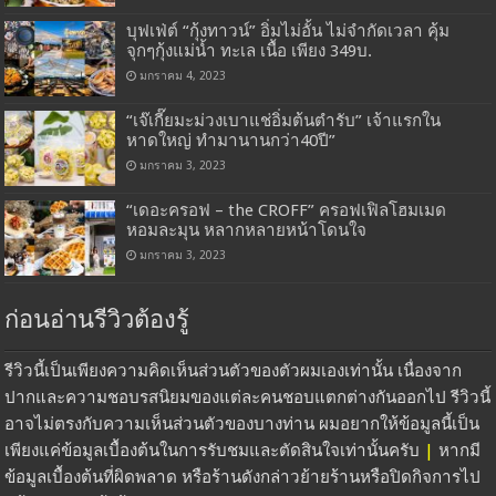
บุฟเฟ่ต์ “กุ้งทาวน์” อิ่มไม่อั้น ไม่จำกัดเวลา คุ้ม
จุกๆกุ้งแม่น้ำ ทะเล เนื้อ เพียง 349บ.
มกราคม 4, 2023
“เจ๊เกี๊ยมะม่วงเบาแช่อิ่มต้นตำรับ” เจ้าแรกใน
หาดใหญ่ ทำมานานกว่า40ปี”
มกราคม 3, 2023
“เดอะครอฟ – the CROFF” ครอฟเฟิลโฮมเมด
หอมละมุน หลากหลายหน้าโดนใจ
มกราคม 3, 2023
ก่อนอ่านรีวิวต้องรู้
รีวิวนี้เป็นเพียงความคิดเห็นส่วนตัวของตัวผมเองเท่านั้น เนื่องจาก
ปากและความชอบรสนิยมของแต่ละคนชอบแตกต่างกันออกไป รีวิวนี้
อาจไม่ตรงกับความเห็นส่วนตัวของบางท่าน ผมอยากให้ข้อมูลนี้เป็น
เพียงแค่ข้อมูลเบื้องต้นในการรับชมและตัดสินใจเท่านั้นครับ
|
หากมี
ข้อมูลเบื้องต้นที่ผิดพลาด หรือร้านดังกล่าวย้ายร้านหรือปิดกิจการไป