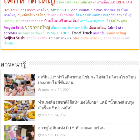
เค้กหาดใหญ่
บ้านคองได
เดอะโทนี่คาเฟ่
งานวันเด็ก2560
CREPE CAFE
เครปคาเฟ่
Dons Bosco หาดใหญ่
วิธีทำขนมจีบ
Good Mountain สงขลา
ข้าวซอยเชียงใหม่
หาดใหญ่
สมูทตี้ผลไม้หาดใหญ่
ร้านก๋วยเตี๋ยวสงขลา
โครงการบ้านนันทา เฟส2
ร้านอาหารในรู
บ้านไอศครีมเนสท์เล่
Budaejjigae
Papa's Pan Cafe
พริกขี้หนู หมูกระทะ
ไข่ต้มไส้หมูสับ
ชาชักหาดใหญ่
Penguin Drink
เมี่ยงปลาเผาบังเหรดหลังปั้ม
เนื้อหาดใหญ่
Cafe เจ้าสัว
Food Truck
Coffe&Tea
สูตรหมูทอดเจียงฮาย
PP SWEET CHEESE
นมหมีปั่น
ขนมหาดใหญ่
Seijisu Sushi
ช๊อกโกแลตโท๊ต
คำเป้งสาขา2ม.อ.
STAR coffee หาดใหญ่
ตลาดเปิดท้ายขนส่ง
เอ็นหมู
สาระน่ารู้
สุดฟิน DIY ทำไอติมชานมไข่มุก / ไอติมไมโลรถโรงเรียน
เองง่ายๆไม่กี่ขั้นตอน
พฤษภาคม 24, 2021
ทำแกงส้มรสชาติใต้แท้ๆเองได้ง่ายๆ แค่มี “น้ำแกงส้มปรุง
สำเร็จครัวปะ-หยัด”
เมษายน 24, 2020
ฮาวทูไอติมแท่ง D.I.Y. ทำง่ายคลายร้อน
เมษายน 11, 2020