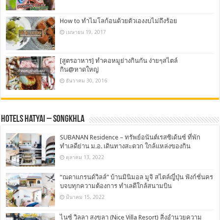
How to ทำไมโลก้อนด้วยตัวเองงบไม่ถึงร้อย
เมษายน 19, 2017
[สูตรอาหาร] ทำคอหมูย่างกินกัน ง่ายๆสไตล์
กิน@หาดใหญ่
ธันวาคม 30, 2016
Hotels Hatyai – Songkhla
SUBANAN Residence – ทรัพย์อนันต์เรสซิเด้นซ์ ที่พัก
ทำเลดีย่าน ม.อ. เดินทางสะดวก ใกล้แหล่งของกิน
ตุลาคม 13, 2022
“ณดาแกรนด์วิลล์” บ้านมินิมอล มูจิ สไตล์ญี่ปุ่น ฟังก์ชั่นคร
บจบทุกความต้องการ ทำเลดีใกล้สนามบิน
มีนาคม 15, 2022
ไนซ์ วิลลา สงขลา (Nice Villa Resort) สิ่งอำนวยความ