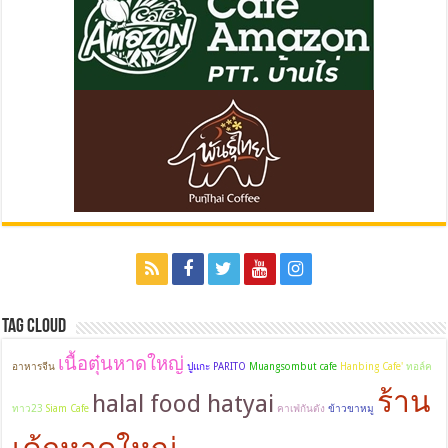
Tag Cloud
เนื้อตุ๋นหาดใหญ่
อาหารจีน
ปูแกะ
PARITO
Muangsombut cafe
Hanbing Cafe'
ทอล์ค
ร้าน
halal food hatyai
ทาว23
Siam Cafe
คาเฟ่กันตัง
ข้าวขาหมู