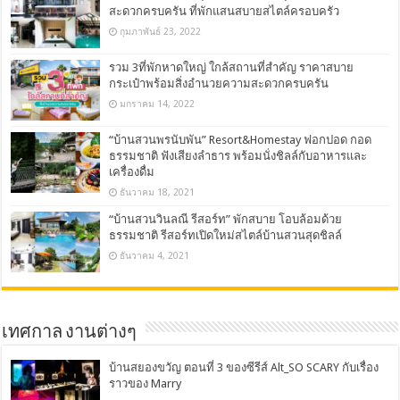
สะดวกครบครัน ที่พักแสนสบายสไตล์ครอบครัว
กุมภาพันธ์ 23, 2022
รวม 3ที่พักหาดใหญ่ ใกล้สถานที่สำคัญ ราคาสบาย
กระเป๋าพร้อมสิ่งอำนวยความสะดวกครบครัน
มกราคม 14, 2022
“บ้านสวนพรนับพัน” Resort&Homestay ฟอกปอด กอด
ธรรมชาติ ฟังเสียงลำธาร พร้อมนั่งชิลล์กับอาหารและ
เครื่องดื่ม
ธันวาคม 18, 2021
“บ้านสวนวินลณี รีสอร์ท” พักสบาย โอบล้อมด้วย
ธรรมชาติ รีสอร์ทเปิดใหม่สไตล์บ้านสวนสุดชิลล์
ธันวาคม 4, 2021
เทศกาล งานต่างๆ
บ้านสยองขวัญ ตอนที่ 3 ของซีรีส์ Alt_SO SCARY กับเรื่อง
ราวของ Marry