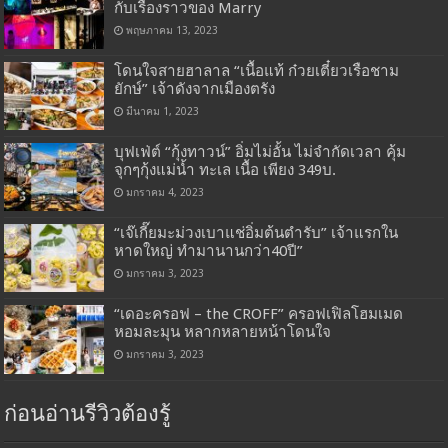
กับเรื่องราวของ Marry
พฤษภาคม 13, 2023
โดนใจสายฮาลาล “เนื้อแท้ ก๋วยเตี๋ยวเรือชาม
ยักษ์” เจ้าดังจากเมืองตรัง
มีนาคม 1, 2023
บุฟเฟ่ต์ “กุ้งทาวน์” อิ่มไม่อั้น ไม่จำกัดเวลา คุ้ม
จุกๆกุ้งแม่น้ำ ทะเล เนื้อ เพียง 349บ.
มกราคม 4, 2023
“เจ๊เกี๊ยมะม่วงเบาแช่อิ่มต้นตำรับ” เจ้าแรกใน
หาดใหญ่ ทำมานานกว่า40ปี”
มกราคม 3, 2023
“เดอะครอฟ – the CROFF” ครอฟเฟิลโฮมเมด
หอมละมุน หลากหลายหน้าโดนใจ
มกราคม 3, 2023
ก่อนอ่านรีวิวต้องรู้