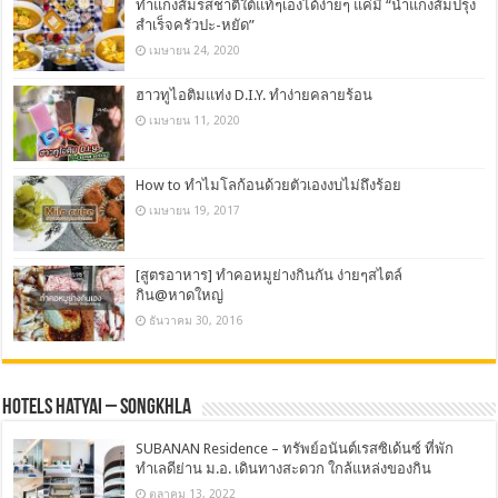
ทำแกงส้มรสชาติใต้แท้ๆเองได้ง่ายๆ แค่มี “น้ำแกงส้มปรุง
สำเร็จครัวปะ-หยัด”
เมษายน 24, 2020
ฮาวทูไอติมแท่ง D.I.Y. ทำง่ายคลายร้อน
เมษายน 11, 2020
How to ทำไมโลก้อนด้วยตัวเองงบไม่ถึงร้อย
เมษายน 19, 2017
[สูตรอาหาร] ทำคอหมูย่างกินกัน ง่ายๆสไตล์
กิน@หาดใหญ่
ธันวาคม 30, 2016
Hotels Hatyai – Songkhla
SUBANAN Residence – ทรัพย์อนันต์เรสซิเด้นซ์ ที่พัก
ทำเลดีย่าน ม.อ. เดินทางสะดวก ใกล้แหล่งของกิน
ตุลาคม 13, 2022