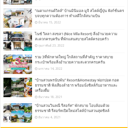
“ณดาแกรนด์วิลล์” บ้านมินิมอล มูจิ สไตล์ญี่ปุ่น ฟังก์ชั่นคร
บจบทุกความต้องการ ทำเลดีใกล้สนามบิน
มีนาคม 15, 2022
ไนซ์ วิลลา สงขลา (Nice Villa Resort) สิ่งอำนวยความ
สะดวกครบครัน ที่พักแสนสบายสไตล์ครอบครัว
กุมภาพันธ์ 23, 2022
รวม 3ที่พักหาดใหญ่ ใกล้สถานที่สำคัญ ราคาสบาย
กระเป๋าพร้อมสิ่งอำนวยความสะดวกครบครัน
มกราคม 14, 2022
“บ้านสวนพรนับพัน” Resort&Homestay ฟอกปอด กอด
ธรรมชาติ ฟังเสียงลำธาร พร้อมนั่งชิลล์กับอาหารและ
เครื่องดื่ม
ธันวาคม 18, 2021
“บ้านสวนวินลณี รีสอร์ท” พักสบาย โอบล้อมด้วย
ธรรมชาติ รีสอร์ทเปิดใหม่สไตล์บ้านสวนสุดชิลล์
ธันวาคม 4, 2021