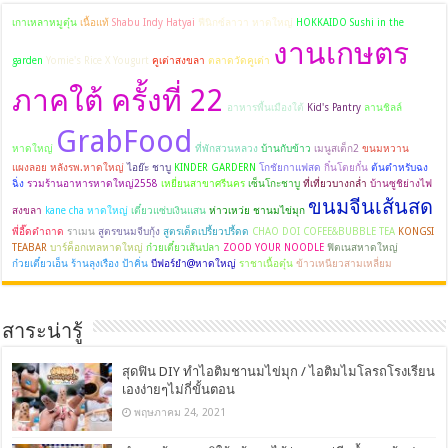
เกาเหลาหมูตุ๋น
เนื้อแท้
Shabu Indy Hatyai
ฟีนิกซ์ลาวา หาดใหญ่
HOKKAIDO Sushi in the
งานเกษตร
garden
Yomie's Rice X Yougurt
คูเต่าสงขลา
ตลาดวัดคูเต่า
ภาคใต้ ครั้งที่ 22
อาหารพื้นเมืองใต้
Kid's Pantry
ลานชิลล์
GrabFood
หาดใหญ่
ที่พักสวนหลวง
บ้านกับข้าว
เมนูสเต็ก2
ขนมหวาน
แผงลอย หลังรพ.หาดใหญ่
ไอย๊ะ ชาบู
KINDER GARDERN
โกชัยกาแฟสด
กิ๋นโตยกั๋น
ต้นตำหรับฉง
ฉิ่ง
รวมร้านอาหารหาดใหญ่2558
เหยี่ยนสาขาศรีนคร
เซ็นโกะชาบู
ที่เที่ยวบางกล่ำ
บ้านซูชิย่างไฟ
ขนมจีนเส้นสด
สงขลา
kane cha หาดใหญ่
เตี๋ยวแซ่บเงินแสน
ห่าวเหว่ย ชานมไข่มุก
พี่อี๊ดตำถาด
ราเมน
สูตรขนมจีบกุ้ง
สูตรเด็ดเปรี้ยวปรี้ดด
CHAO DOI COFEE&BUBBLE TEA
KONGSI
TEABAR
บาร์ค็อกเทลหาดใหญ่
ก๋วยเตี๋ยวเส้นปลา
ZOOD YOUR NOODLE
ฟิตเนสหาดใหญ่
ก๋วยเตี๋ยวเอ็น ร้านลุงเรือง ป้าคิ่น
บีฟอร์ยำ@หาดใหญ่
ราชาเนื้อตุ๋น
ข้าวเหนียวสามเหลี่ยม
สาระน่ารู้
สุดฟิน DIY ทำไอติมชานมไข่มุก / ไอติมไมโลรถโรงเรียน
เองง่ายๆไม่กี่ขั้นตอน
พฤษภาคม 24, 2021