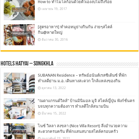
How to ทำไมโลก้อนด้วยตัวเองงบไม่ถึงร้อย
เมษายน 19, 2017
[สูตรอาหาร] ทำคอหมูย่างกินกัน ง่ายๆสไตล์
กิน@หาดใหญ่
ธันวาคม 30, 2016
Hotels Hatyai – Songkhla
SUBANAN Residence – ทรัพย์อนันต์เรสซิเด้นซ์ ที่พัก
ทำเลดีย่าน ม.อ. เดินทางสะดวก ใกล้แหล่งของกิน
ตุลาคม 13, 2022
“ณดาแกรนด์วิลล์” บ้านมินิมอล มูจิ สไตล์ญี่ปุ่น ฟังก์ชั่นคร
บจบทุกความต้องการ ทำเลดีใกล้สนามบิน
มีนาคม 15, 2022
ไนซ์ วิลลา สงขลา (Nice Villa Resort) สิ่งอำนวยความ
สะดวกครบครัน ที่พักแสนสบายสไตล์ครอบครัว
กุมภาพันธ์ 23, 2022