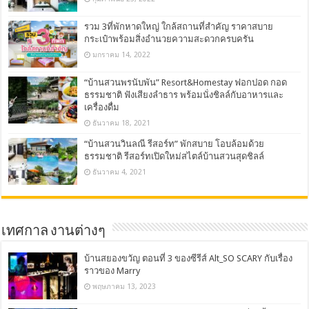
รวม 3ที่พักหาดใหญ่ ใกล้สถานที่สำคัญ ราคาสบาย
กระเป๋าพร้อมสิ่งอำนวยความสะดวกครบครัน
มกราคม 14, 2022
“บ้านสวนพรนับพัน” Resort&Homestay ฟอกปอด กอด
ธรรมชาติ ฟังเสียงลำธาร พร้อมนั่งชิลล์กับอาหารและ
เครื่องดื่ม
ธันวาคม 18, 2021
“บ้านสวนวินลณี รีสอร์ท” พักสบาย โอบล้อมด้วย
ธรรมชาติ รีสอร์ทเปิดใหม่สไตล์บ้านสวนสุดชิลล์
ธันวาคม 4, 2021
เทศกาล งานต่างๆ
บ้านสยองขวัญ ตอนที่ 3 ของซีรีส์ Alt_SO SCARY กับเรื่อง
ราวของ Marry
พฤษภาคม 13, 2023