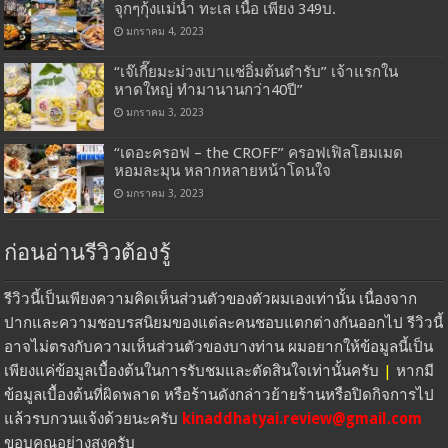
จุกๆกุ้งแม่น้ำ ทะเล เนื้อ เพียง 349บ.
มกราคม 4, 2023
“เจ๊เกี๊ยมะม่วงเบาแช่อิ่มต้นตำรับ” เจ้าแรกใน
หาดใหญ่ ทำมานานกว่า40ปี”
มกราคม 3, 2023
“เดอะครอฟ – the CROFF” ครอฟเฟิลโฮมเมด
หอมละมุน หลากหลายหน้าโดนใจ
มกราคม 3, 2023
ก่อนอ่านรีวิวต้องรู้
รีวิวนี้เป็นเพียงความคิดเห็นส่วนตัวของตัวผมเองเท่านั้น เนื่องจาก
ปากและความชอบรสนิยมของแต่ละคนชอบแตกต่างกันออกไป รีวิวนี้
อาจไม่ตรงกับความเห็นส่วนตัวของบางท่าน ผมอยากให้ข้อมูลนี้เป็น
เพียงแค่ข้อมูลเบื้องต้นในการรับชมและตัดสินใจเท่านั้นครับ
|
หากมี
ข้อมูลเบื้องต้นที่ผิดพลาด หรือร้านดังกล่าวย้ายร้านหรือปิดกิจการไป
แล้วรบกวนแจ้งด้วยนะครับ
kinaddhatyai.review@gmail.com
ขอบคุณอย่างสูงครับ