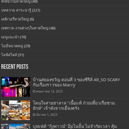
ที่เที่ยวในหาดใหญ่
(40)
บทความ สาระน่ารู้
(221)
เดลิเวอรี่หาดใหญ่
(6)
เทศกาล-งานต่างๆในหาดใหญ่
(46)
เมนูแนะนำ
(10)
ไม่มีหมวดหมู่
(29)
ไลฟ์สไตล์
(31)
Recent Posts
บ้านสยองขวัญ ตอนที่ 3 ของซีรีส์ Alt_SO SCARY
กับเรื่องราวของ Marry
พฤษภาคม 13, 2023
โดนใจสายฮาลาล “เนื้อแท้ ก๋วยเตี๋ยวเรือชาม
ยักษ์” เจ้าดังจากเมืองตรัง
มีนาคม 1, 2023
บุฟเฟ่ต์ “กุ้งทาวน์” อิ่มไม่อั้น ไม่จำกัดเวลา คุ้ม