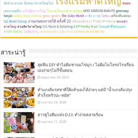
โรงแรมหาดใหญ่
กุ้ยช่าย อาแปะ นี่แหนะ (หาดใหญ่ใน)
ขนอม
เดอแวนคูซีน
แกร็บฟู๊ดหาดใหญ่
โรงแรมโคลเวอร์ หาดใหญ่
AREE DIMSUM-BAKUTE
greenway
hatyai
baboo bear milktea
green garden
The Color Hotel
อาซิ่ง มารุย
โอชิเน
เครื่องดื่มลดพุง
งานเกษตรภาคใต้ ครั้งที่ 22
ร้านอาหารทะเล
G2 Hotel Group
เจ๊ต้อยหมึกย่าง
คะเนชา
หาดใหญ่
สวนสัตว์หาดใหญ่
OG Wash & Detailing
A.P.P Freshy Fruit
โกเบนซ์ ซี่โครงเมตร
NAMA Bakery
ไอเท็มชาบู
zeanteeshabu nakornsri
Centara Hotel Hat Yai
สาระน่ารู้
สุดฟิน DIY ทำไอติมชานมไข่มุก / ไอติมไมโลรถโรงเรียน
เองง่ายๆไม่กี่ขั้นตอน
พฤษภาคม 24, 2021
ทำแกงส้มรสชาติใต้แท้ๆเองได้ง่ายๆ แค่มี “น้ำแกงส้มปรุง
สำเร็จครัวปะ-หยัด”
เมษายน 24, 2020
ฮาวทูไอติมแท่ง D.I.Y. ทำง่ายคลายร้อน
เมษายน 11, 2020