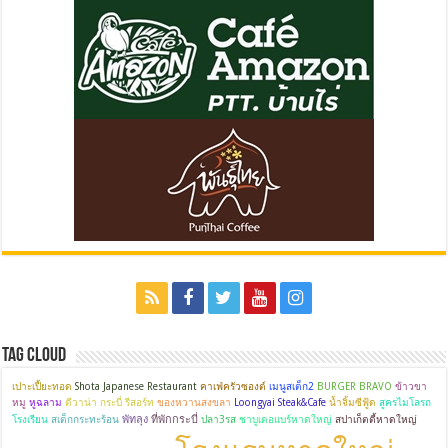
Tag Cloud
เปาะเปี้ยะทอด
Shota Japanese Restaurant
คาเฟ่ครัวซองต์
เมนูสเต็ก2
BURGER BRAVO
ข้าวขา
หมู
หูฉลาม
ดีวาน่า กระบี่ รีสอร์ท
ของหวานสงขลา
Loongyai Steak&Cafe
น้ำจิ้มซีฟู้ด
สูครไมโลรถ
พัทลุง
ที่พักกระบี่
โรงเรียน
สเต็กกระทะร้อน
ปลา3รส
ชาบูเดอแบร์หาดใหญ่
สปาเก็ตตี้หาดใหญ่