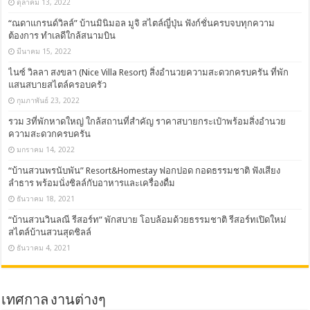
ตุลาคม 13, 2022
“ณดาแกรนด์วิลล์” บ้านมินิมอล มูจิ สไตล์ญี่ปุ่น ฟังก์ชั่นครบจบทุกความ
ต้องการ ทำเลดีใกล้สนามบิน
มีนาคม 15, 2022
ไนซ์ วิลลา สงขลา (Nice Villa Resort) สิ่งอำนวยความสะดวกครบครัน ที่พัก
แสนสบายสไตล์ครอบครัว
กุมภาพันธ์ 23, 2022
รวม 3ที่พักหาดใหญ่ ใกล้สถานที่สำคัญ ราคาสบายกระเป๋าพร้อมสิ่งอำนวย
ความสะดวกครบครัน
มกราคม 14, 2022
“บ้านสวนพรนับพัน” Resort&Homestay ฟอกปอด กอดธรรมชาติ ฟังเสียง
ลำธาร พร้อมนั่งชิลล์กับอาหารและเครื่องดื่ม
ธันวาคม 18, 2021
“บ้านสวนวินลณี รีสอร์ท” พักสบาย โอบล้อมด้วยธรรมชาติ รีสอร์ทเปิดใหม่
สไตล์บ้านสวนสุดชิลล์
ธันวาคม 4, 2021
เทศกาล งานต่างๆ