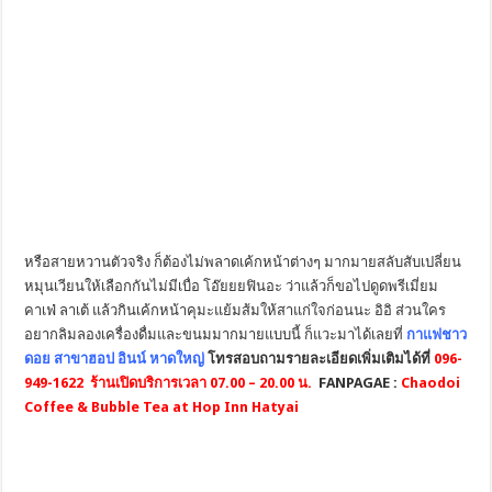
หรือสายหวานตัวจริง ก็ต้องไม่พลาดเค้กหน้าต่างๆ มากมายสลับสับเปลี่ยน
หมุนเวียนให้เลือกกันไม่มีเบื่อ โอ๊ยยยฟินอะ ว่าแล้วก็ขอไปดูดพรีเมี่ยม
คาเฟ่ ลาเต้ แล้วกินเค้กหน้าคุมะแย้มส้มให้สาแก่ใจก่อนนะ อิอิ ส่วนใคร
อยากลิมลองเครื่องดื่มและขนมมากมายแบบนี้ ก็แวะมาได้เลยที่
กาแฟชาว
ดอย สาขาฮอป อินน์ หาดใหญ่
โทรสอบถามรายละเอียดเพิ่มเติมได้ที่
096-
949-1622
ร้านเปิดบริการเวลา 07.00 – 20.00 น.
FANPAGAE :
Chaodoi
Coffee & Bubble Tea at Hop Inn Hatyai