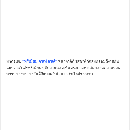
มาต่อเลย
“พรีเมี่ยม คาเฟ่ ลาเต้”
หน้าตาก็ดี รสชาติก็กลมกล่อมถึงรสกัน
แบบลาเต้แท้ๆพรีเมี่ยมๆ มีความหอมเข้มมรสกาแฟ ผสมผสานความหอม
หวานของนมเข้ากันดี๊ดีแบบพรีเมี่ยมลาเต้สไตล์ชาวดอย