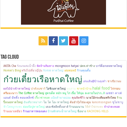
Tag Cloud
AKITA Cha
รังนกผสมน้ำผึ้ง
จัดจ้านริมทาง
mongmoon hatyai
ปตท.ท่าช้าง
บาร์ค็อกเทลหาดใหญ่
Homie's Bing
ทริปไปเที่ยวญี่ปุ่น
Yomie หาดใหญ่
เฝอพ่อหมี
ร้านคุณตั้ม
ก๋วยเตี๋ยวเรือหาดใหญ่
เล่นเส้น@บ้านลุงดำ
ชาเขียวนม
halal food
ผลไม้นำเข้าหาดใหญ่
ปาดังเบซาร์
โอชิเนหาดใหญ่
หูฉลาม
ชาหน้าบ้าน
ไก่กรอบ
ครีมมะนาว
The Coffee หาดใหญ่
สูตรเด็ด หมัก หมู ไก่ เนื้อ ให้นุ่ม ละลายในปาก..!!
เมซซ่า คาเฟ่
แอนด์ มีทติ้ง คอมเพล็กซ์
เกี๊ยวซ่าทอด
แป้งเท้ายายม่อม
คุณจิตซีวิว
นายโอ้กระเทียมพริกไทย
ร้าน
ปิ้งเนยหาดใหญ่
อันเดียวหม่าล่า
โม โต โอะ หาดใหญ่
ต้มยำกุ้งไข่มะตูม
kanomsongsan
ซูโม่ชาบู
ฟ้าใสหมูกระทะ
ฮ่อยจ๊อปูหาดใหญ่
เดอะซิสอีทติ้งเฮาส์
ร้านนมนาน
วิธีทำไข่กระทะ
จำปาดะทอด
ร้านแมวเหมียว
ร้านอาหารทองแดง
บ้านพักสระน้ำหาดใหญ่
ฉื่อฉาง
KACHONG HILLS