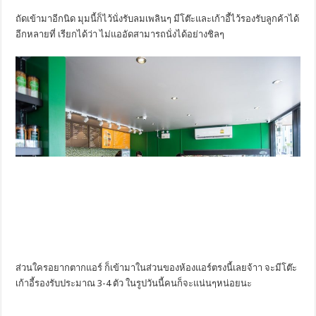
ถัดเข้ามาอีกนิด มุมนี้ก็ไว้นั่งรับลมเพลินๆ มีโต๊ะและเก้าอี้ไว้รองรับลูกค้าได้
อีกหลายที่ เรียกได้ว่า ไม่แออัดสามารถนั่งได้อย่างชิลๆ
ส่วนใครอยากตากแอร์ ก็เข้ามาในส่วนของห้องแอร์ตรงนี้เลยจ้าา จะมีโต๊ะ
เก้าอี้รองรับประมาณ 3-4 ตัว ในรูปวันนี้คนก็จะแน่นๆหน่อยนะ