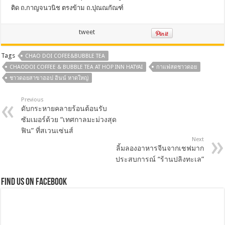
ติด ถ.กาญจนวนิช ตรงข้าม ถ.ปุณณกัณฑ์
tweet
Tags
CHAO DOI COFEE&BUBBLE TEA
CHAODOI COFFEE & BUBBLE TEA AT HOP INN HATYAI
กาแฟสดชาวดอย
ชาวดอยสาขาฮอป อินน์ หาดใหญ่
Previous
ดับกระหายคลายร้อนต้อนรับ
ซัมเมอร์ด้วย “เทศกาลมะม่วงสุด
ฟิน” ที่สเวนเซ่นส์
Next
ลิ้มลองอาหารจีนจากเชฟมาก
ประสบการณ์ “ร้านปลิงทะเล”
Find us on Facebook