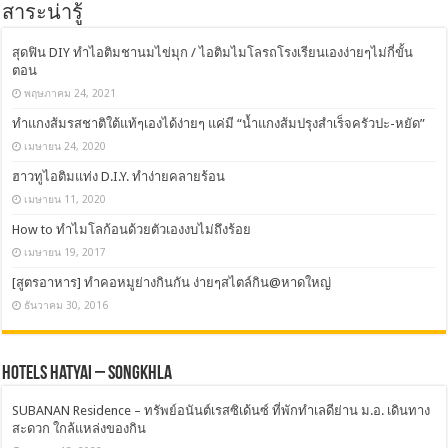
สาระน่ารู้
สุดฟิน DIY ทำไอติมชานมไข่มุก / ไอติมไมโลรถโรงเรียนเองง่ายๆไม่กี่ขั้น
ตอน
พฤษภาคม 24, 2021
ทำแกงส้มรสชาติใต้แท้ๆเองได้ง่ายๆ แค่มี “น้ำแกงส้มปรุงสำเร็จครัวปะ-หยัด”
เมษายน 24, 2020
ฮาวทูไอติมแท่ง D.I.Y. ทำง่ายคลายร้อน
เมษายน 11, 2020
How to ทำไมโลก้อนด้วยตัวเองงบไม่ถึงร้อย
เมษายน 19, 2017
[สูตรอาหาร] ทำคอหมูย่างกินกัน ง่ายๆสไตล์กิน@หาดใหญ่
ธันวาคม 30, 2016
Hotels Hatyai – Songkhla
SUBANAN Residence – ทรัพย์อนันต์เรสซิเด้นซ์ ที่พักทำเลดีย่าน ม.อ. เดินทาง
สะดวก ใกล้แหล่งของกิน