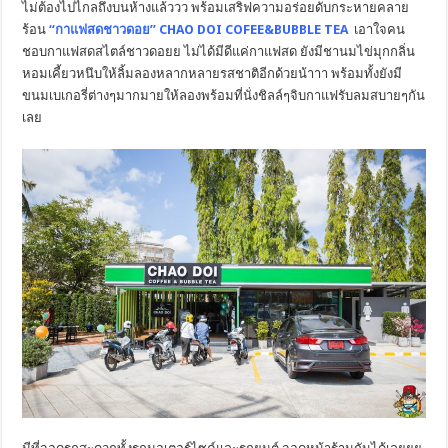
ไม่ต้องไปไกลถึงบนห้างแล้ววว พร้อมเสริฟความอร่อยดับกระหายคลาย
ร้อน
“กาแฟสดชาวดอย” CHAO DOI COFEE&BUBBLE TEA
เอาใจคน
ชอบกาแฟสดสไตล์ชาวดอยย ไม่ได้มีดีแค่กาแฟสด ยังมีชานมไข่มุกกลิ่น
หอมเคี้ยวหนึบให้ลิ้มลองหลากหลายรสชาติอีกด้วยน้าาา พร้อมทั้งยังมี
ขนมเบเกอรี่ต่างๆมากมายให้ลองพร้อมที่นั่งชิลล์ๆจิบกาแฟรับลมสบายๆกัน
เลย