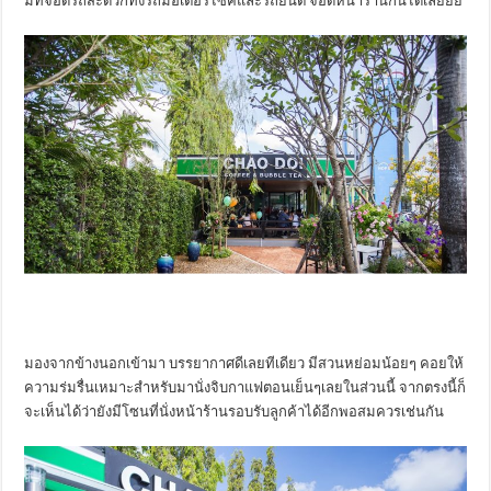
มีที่จอดรถสะดวกทั้งรถมอเตอร์ไซค์และรถยนต์ จอดหน้าร้านกันได้เลยยย
มองจากข้างนอกเข้ามา บรรยากาศดีเลยทีเดียว มีสวนหย่อมน้อยๆ คอยให้
ความร่มรื่นเหมาะสำหรับมานั่งจิบกาแฟตอนเย็นๆเลยในส่วนนี้ จากตรงนี้ก็
จะเห็นได้ว่ายังมีโซนที่นั่งหน้าร้านรอบรับลูกค้าได้อีกพอสมควรเช่นกัน