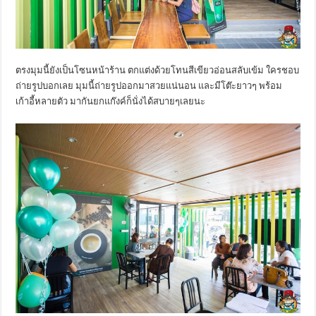
ตรงมุมนี้ยังเป็นโซนหน้าร้าน ตกแต่งด้วยโทนสีเขียวอ่อนสลับเข้ม ใครชอบ
ถ่ายรูปบอกเลย มุมนี้ถ่ายรูปออกมาสวยแน่นอน และมีโต๊ะยาวๆ พร้อม
เก้าอี้หลายตัว มากันยกแก๊งค์ก็นั่งได้สบายๆเลยนะ