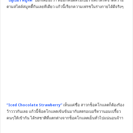
“บลูเบอรี่ สมูทตี้”
บอกเลยนะว่า หอมกลิ่นผลไม้เบอรี่ และได้รสชาติหวาน
ตามสไตล์สมูทตี้กันเลยทีเดียว แก้วนี้เรียกความเฟรชในร่างกายได้ดีจริงๆ
“Iced Chocolate Strawberry”
เห็นแค่ชื่อ สาวกช็อคโกแลตก็ต้องร้อง
ว้าวววกันเลย แก้วนี้ช็อคโกแลตเข้นข้นมากับสตรอเบอรี่หวานอมเปรี้ยว
คนๆให้เข้ากัน ได้รสชาติที่แตกต่างจากช็อคโกแลตเย็นทั่วไปแน่นอนจ้าา