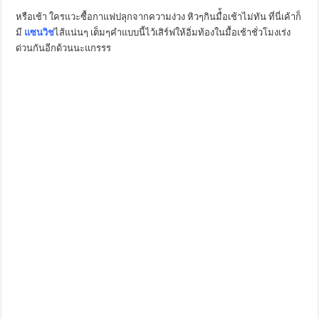
หรือเช้า ใครแวะซื้อกาแฟปลุกจากความง่วง หิวๆกินมื่้อเช้าไม่ทัน ที่นี่เค้าก็
มี
แซนวิช
ไส้แน่นๆ เต็มๆคำแบบนี้ไว้เสิร์ฟให้อิ่มท้องในมื้อเช้าชั่วโมงเร่ง
ด่วนกันอีกด้วนนะแกรรร