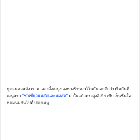
พูดจนคอแห้ง เรามาลองสั่งเมนูของทางร้านมาโโนกันเลยดีกว่า เริ่มกันที่
เมนูแรก
“ชาเขียวนมสดและนมสด”
มาในแก้วทรงสูงสีเขียวทึบ เย็นชื่นใจ
หอมนมกันไปทั้งสองเมนู