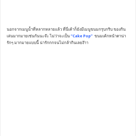
นอกจากเมนูน้ำที่หลากหลายแล้ว ที่นี่เค้าก็ยังมีเมนูขนมกรุบกริบ ของกิน
เล่นมากมายเช่นกันนะจ๊ะ ไม่ว่าจะเป็น
“Cake Pop”
ขนมเค้กหน้าตาน่า
รักๆ มากมายแบบนี้ น่ารักกกจนไม่กล้ากินเลยง๊าา