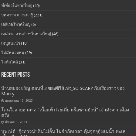
ที่เที่ยวในหาดใหญ่
(40)
บทความ สาระน่ารู้
(221)
เดลิเวอรี่หาดใหญ่
(6)
เทศกาล-งานต่างๆในหาดใหญ่
(46)
เมนูแนะนำ
(10)
ไม่มีหมวดหมู่
(29)
ไลฟ์สไตล์
(31)
Recent Posts
บ้านสยองขวัญ ตอนที่ 3 ของซีรีส์ Alt_SO SCARY กับเรื่องราวของ
Marry
พฤษภาคม 13, 2023
โดนใจสายฮาลาล “เนื้อแท้ ก๋วยเตี๋ยวเรือชามยักษ์” เจ้าดังจากเมือง
ตรัง
มีนาคม 1, 2023
บุฟเฟ่ต์ “กุ้งทาวน์” อิ่มไม่อั้น ไม่จำกัดเวลา คุ้มจุกๆกุ้งแม่น้ำ ทะเล