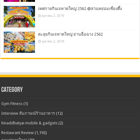
เทศกาลกินเจหาดใหญ่ 2562 @สวนหย่อมเซี่ยงตึ้ง
ตุลาคม 2, 2019
ตะลุยกินเจหาดใหญ่ ย่านฉื่อฉาง 2562
ตุลาคม 2, 2019
CATEGORY
Gym Fitness
(1)
Interview สัมภาษณ์ร้านอาหาร
(12)
Kinaddhatyai mobile & gadgets
(2)
Restaurant Review
(1,192)