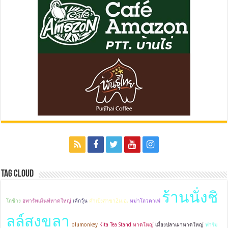
Tag Cloud
ร้านนั่งชิ
โกช้าง
อพาร์ทเม้นท์หาดใหญ่
เค้กวุ้น
คำเป้งสาขา2ม.อ.
หม่าโถวคาเฟ่
ลล์สงขลา
blumonkey
Kita Tea Stand หาดใหญ่
เมี่ยงปลาเผาหาดใหญ่
ฟาร์ม