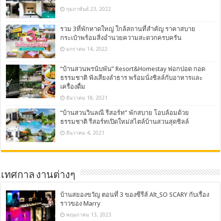
กุมภาพันธ์ 23, 2022
รวม 3ที่พักหาดใหญ่ ใกล้สถานที่สำคัญ ราคาสบาย
กระเป๋าพร้อมสิ่งอำนวยความสะดวกครบครัน
มกราคม 14, 2022
“บ้านสวนพรนับพัน” Resort&Homestay ฟอกปอด กอด
ธรรมชาติ ฟังเสียงลำธาร พร้อมนั่งชิลล์กับอาหารและ
เครื่องดื่ม
ธันวาคม 18, 2021
“บ้านสวนวินลณี รีสอร์ท” พักสบาย โอบล้อมด้วย
ธรรมชาติ รีสอร์ทเปิดใหม่สไตล์บ้านสวนสุดชิลล์
ธันวาคม 4, 2021
เทศกาล งานต่างๆ
บ้านสยองขวัญ ตอนที่ 3 ของซีรีส์ Alt_SO SCARY กับเรื่อง
ราวของ Marry
พฤษภาคม 13, 2023