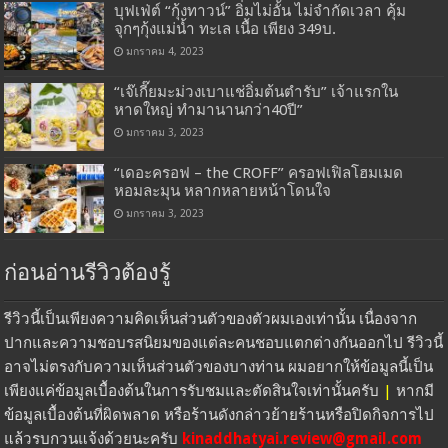
บุฟเฟ่ต์ “กุ้งทาวน์” อิ่มไม่อั้น ไม่จำกัดเวลา คุ้ม
จุกๆกุ้งแม่น้ำ ทะเล เนื้อ เพียง 349บ.
มกราคม 4, 2023
“เจ๊เกี๊ยมะม่วงเบาแช่อิ่มต้นตำรับ” เจ้าแรกใน
หาดใหญ่ ทำมานานกว่า40ปี”
มกราคม 3, 2023
“เดอะครอฟ – the CROFF” ครอฟเฟิลโฮมเมด
หอมละมุน หลากหลายหน้าโดนใจ
มกราคม 3, 2023
ก่อนอ่านรีวิวต้องรู้
รีวิวนี้เป็นเพียงความคิดเห็นส่วนตัวของตัวผมเองเท่านั้น เนื่องจาก
ปากและความชอบรสนิยมของแต่ละคนชอบแตกต่างกันออกไป รีวิวนี้
อาจไม่ตรงกับความเห็นส่วนตัวของบางท่าน ผมอยากให้ข้อมูลนี้เป็น
เพียงแค่ข้อมูลเบื้องต้นในการรับชมและตัดสินใจเท่านั้นครับ
|
หากมี
ข้อมูลเบื้องต้นที่ผิดพลาด หรือร้านดังกล่าวย้ายร้านหรือปิดกิจการไป
แล้วรบกวนแจ้งด้วยนะครับ
kinaddhatyai.review@gmail.com