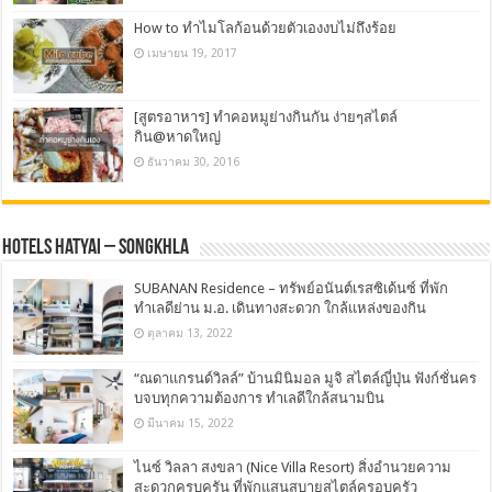
How to ทำไมโลก้อนด้วยตัวเองงบไม่ถึงร้อย
เมษายน 19, 2017
[สูตรอาหาร] ทำคอหมูย่างกินกัน ง่ายๆสไตล์
กิน@หาดใหญ่
ธันวาคม 30, 2016
Hotels Hatyai – Songkhla
SUBANAN Residence – ทรัพย์อนันต์เรสซิเด้นซ์ ที่พัก
ทำเลดีย่าน ม.อ. เดินทางสะดวก ใกล้แหล่งของกิน
ตุลาคม 13, 2022
“ณดาแกรนด์วิลล์” บ้านมินิมอล มูจิ สไตล์ญี่ปุ่น ฟังก์ชั่นคร
บจบทุกความต้องการ ทำเลดีใกล้สนามบิน
มีนาคม 15, 2022
ไนซ์ วิลลา สงขลา (Nice Villa Resort) สิ่งอำนวยความ
สะดวกครบครัน ที่พักแสนสบายสไตล์ครอบครัว