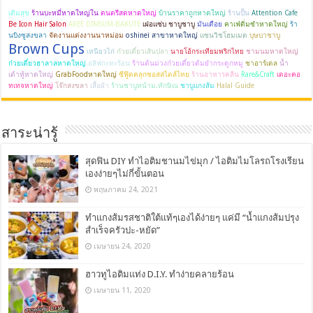
เติมสุข
ร้านบะหมี่หาดใหญ่ใน
ดนตรีสดหาดใหญ่
บ้านราคาถูกหาดใหญ่
ร้านปั้น
Attention Cafe
Be Icon Hair Salon
AREE DIMSUM-BAKUTE
เฝอแซ่บ ชาบูชาบู
มันเดือย
คาเฟ่ติ่มซำหาดใหญ่
ร้า
นบิงซูสงขลา
จัดงานแต่งงานนาหม่อม
oshinei สาขาหาดใหญ่
แซนวิชโฮมเมด
บุษบาชาบู
Brown Cups
เหนียวไก่
ก๋วยเตี๋ยวเส้นปลา
นายโอ้กระเทียมพริกไทย
ชามนมหาดใหญ่
ก๋วยเตี๋ยวฮาลาลหาดใหญ่
อลิฟกะทะร้อน
ร้านต้นม่วงก๋วยเตี๋ยวต้มยำกระดูกหมู
ชาอาร์เดล
น้ำ
เต้าหู้หาดใหญ่
GrabFoodหาดใหญ่
ซีฟู๊ดคลุกซอสสไตล์ไทย
ร้านอาหารคลีน
Rare&Craft
เดอะคอ
ทเทจหาดใหญ่
โจ๊กสงขลา
เสื้อผ้า
ร้านชาบูหน้าม.ทักษิณ
ชาบูแกงส้ม
Halal Guide
สาระน่ารู้
สุดฟิน DIY ทำไอติมชานมไข่มุก / ไอติมไมโลรถโรงเรียน
เองง่ายๆไม่กี่ขั้นตอน
พฤษภาคม 24, 2021
ทำแกงส้มรสชาติใต้แท้ๆเองได้ง่ายๆ แค่มี “น้ำแกงส้มปรุง
สำเร็จครัวปะ-หยัด”
เมษายน 24, 2020
ฮาวทูไอติมแท่ง D.I.Y. ทำง่ายคลายร้อน
เมษายน 11, 2020