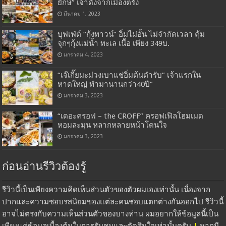
ยักษ์” เจ้าดังจากเมืองตรัง
มีนาคม 1, 2023
บุฟเฟ่ต์ “กุ้งทาวน์” อิ่มไม่อั้น ไม่จำกัดเวลา คุ้ม
จุกๆกุ้งแม่น้ำ ทะเล เนื้อ เพียง 349บ.
มกราคม 4, 2023
“เจ๊เกี๊ยมะม่วงเบาแช่อิ่มต้นตำรับ” เจ้าแรกใน
หาดใหญ่ ทำมานานกว่า40ปี”
มกราคม 3, 2023
“เดอะครอฟ – the CROFF” ครอฟเฟิลโฮมเมด
หอมละมุน หลากหลายหน้าโดนใจ
มกราคม 3, 2023
ก่อนอ่านรีวิวต้องรู้
รีวิวนี้เป็นเพียงความคิดเห็นส่วนตัวของตัวผมเองเท่านั้น เนื่องจาก
ปากและความชอบรสนิยมของแต่ละคนชอบแตกต่างกันออกไป รีวิวนี้
อาจไม่ตรงกับความเห็นส่วนตัวของบางท่าน ผมอยากให้ข้อมูลนี้เป็น
เพียงแค่ข้อมูลเบื้องต้นในการรับชมและตัดสินใจเท่านั้นครับ
|
หากมี