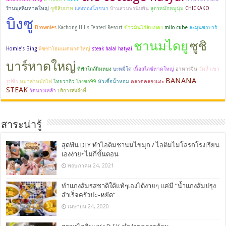
ร้านมุสลิมหาดใหญ่
ซูชิสิบบาท
แสงทองโภชนา
บ้านสวนพรนับพัน
สูตรหมักหมูนุ่ม
CHICKAKO
บิงซู
Brownies
Kachong Hills Tented Resort
ข้าวมันไก่สับเบตง
milo cube
ละมุนชาบาร์
ชานมไดยู
ซูชิ
Homie's Bing
พิซซ่าโฮมเมดหาดใหญ่
steak halal hatyai
บาร์หาดใหญ่
ที่พักใกล้กิมหยง
บะหมี่โต
เนื้อสไลซ์หาดใหญ่
อาหารจีน
วัดถ้ำเขา
BANANA
รูปช้า
หมาล่าหม้อไฟ
ไทยวากิว
โรงชา99
หัวเชื้อน้ำหอม
ตลาดคลองแงะ
STEAK
วัดนางเหล้า
บริการส่งถึงที่
สาระน่ารู้
สุดฟิน DIY ทำไอติมชานมไข่มุก / ไอติมไมโลรถโรงเรียน
เองง่ายๆไม่กี่ขั้นตอน
พฤษภาคม 24, 2021
ทำแกงส้มรสชาติใต้แท้ๆเองได้ง่ายๆ แค่มี “น้ำแกงส้มปรุง
สำเร็จครัวปะ-หยัด”
เมษายน 24, 2020