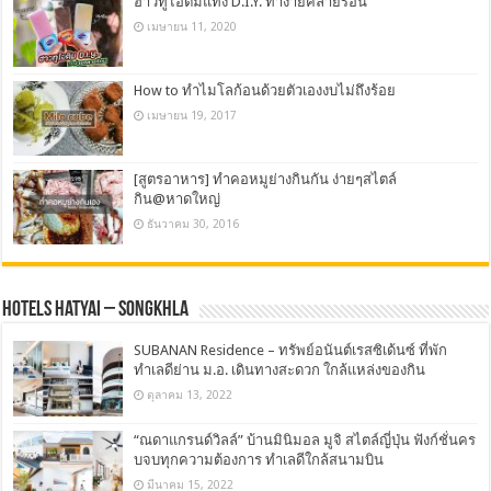
ฮาวทูไอติมแท่ง D.I.Y. ทำง่ายคลายร้อน
เมษายน 11, 2020
How to ทำไมโลก้อนด้วยตัวเองงบไม่ถึงร้อย
เมษายน 19, 2017
[สูตรอาหาร] ทำคอหมูย่างกินกัน ง่ายๆสไตล์
กิน@หาดใหญ่
ธันวาคม 30, 2016
Hotels Hatyai – Songkhla
SUBANAN Residence – ทรัพย์อนันต์เรสซิเด้นซ์ ที่พัก
ทำเลดีย่าน ม.อ. เดินทางสะดวก ใกล้แหล่งของกิน
ตุลาคม 13, 2022
“ณดาแกรนด์วิลล์” บ้านมินิมอล มูจิ สไตล์ญี่ปุ่น ฟังก์ชั่นคร
บจบทุกความต้องการ ทำเลดีใกล้สนามบิน
มีนาคม 15, 2022