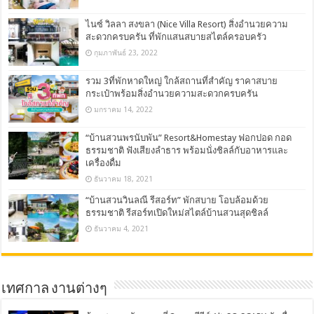
ไนซ์ วิลลา สงขลา (Nice Villa Resort) สิ่งอำนวยความ
สะดวกครบครัน ที่พักแสนสบายสไตล์ครอบครัว
กุมภาพันธ์ 23, 2022
รวม 3ที่พักหาดใหญ่ ใกล้สถานที่สำคัญ ราคาสบาย
กระเป๋าพร้อมสิ่งอำนวยความสะดวกครบครัน
มกราคม 14, 2022
“บ้านสวนพรนับพัน” Resort&Homestay ฟอกปอด กอด
ธรรมชาติ ฟังเสียงลำธาร พร้อมนั่งชิลล์กับอาหารและ
เครื่องดื่ม
ธันวาคม 18, 2021
“บ้านสวนวินลณี รีสอร์ท” พักสบาย โอบล้อมด้วย
ธรรมชาติ รีสอร์ทเปิดใหม่สไตล์บ้านสวนสุดชิลล์
ธันวาคม 4, 2021
เทศกาล งานต่างๆ