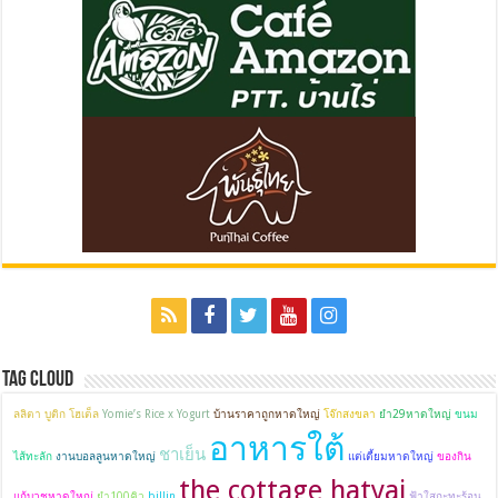
Tag Cloud
ลลิตา บูติก โฮเต็ล
Yomie’s Rice x Yogurt
บ้านราคาถูกหาดใหญ่
โจ๊กสงขลา
ยำ29หาดใหญ่
ขนม
อาหารใต้
ชาเย็น
ไส้ทะลัก
งานบอลลูนหาดใหญ่
แต่เตี้ยมหาดใหญ่
ของกิน
the cottage hatyai
แก้บวชหาดใหญ่
ยำ100คิว
billin
ฟ้าใสกะทะร้อน