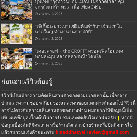
บุฟเฟ่ต์ “กุ้งทาวน์” อิ่มไม่อั้น ไม่จำกัดเวลา คุ้ม
จุกๆกุ้งแม่น้ำ ทะเล เนื้อ เพียง 349บ.
มกราคม 4, 2023
“เจ๊เกี๊ยมะม่วงเบาแช่อิ่มต้นตำรับ” เจ้าแรกใน
หาดใหญ่ ทำมานานกว่า40ปี”
มกราคม 3, 2023
“เดอะครอฟ – the CROFF” ครอฟเฟิลโฮมเมด
หอมละมุน หลากหลายหน้าโดนใจ
มกราคม 3, 2023
ก่อนอ่านรีวิวต้องรู้
รีวิวนี้เป็นเพียงความคิดเห็นส่วนตัวของตัวผมเองเท่านั้น เนื่องจาก
ปากและความชอบรสนิยมของแต่ละคนชอบแตกต่างกันออกไป รีวิวนี้
อาจไม่ตรงกับความเห็นส่วนตัวของบางท่าน ผมอยากให้ข้อมูลนี้เป็น
เพียงแค่ข้อมูลเบื้องต้นในการรับชมและตัดสินใจเท่านั้นครับ
|
หากมี
ข้อมูลเบื้องต้นที่ผิดพลาด หรือร้านดังกล่าวย้ายร้านหรือปิดกิจการไป
แล้วรบกวนแจ้งด้วยนะครับ
kinaddhatyai.review@gmail.com