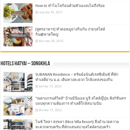
How to ทำไมโลก้อนด้วยตัวเองงบไม่ถึงร้อย
เมษายน 19, 2017
[สูตรอาหาร] ทำคอหมูย่างกินกัน ง่ายๆสไตล์
กิน@หาดใหญ่
ธันวาคม 30, 2016
Hotels Hatyai – Songkhla
SUBANAN Residence – ทรัพย์อนันต์เรสซิเด้นซ์ ที่พัก
ทำเลดีย่าน ม.อ. เดินทางสะดวก ใกล้แหล่งของกิน
ตุลาคม 13, 2022
“ณดาแกรนด์วิลล์” บ้านมินิมอล มูจิ สไตล์ญี่ปุ่น ฟังก์ชั่นคร
บจบทุกความต้องการ ทำเลดีใกล้สนามบิน
มีนาคม 15, 2022
ไนซ์ วิลลา สงขลา (Nice Villa Resort) สิ่งอำนวยความ
สะดวกครบครัน ที่พักแสนสบายสไตล์ครอบครัว