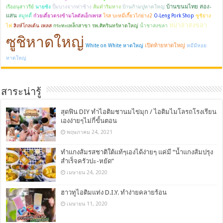
บ้านขนมไทย สอง-
เรืออนุสาวรีย์
นายซ้ง
ปั้มบางจากท่าช้าง
ส้มตำริมทาง
บ้านก้ามปูหาดใหญ่
แสน
สมูทตี้
ก๋วยเตี๋ยวตรงข้ามโลตัสเอ็กเพรส
โรส บะหมี่เกี๊ยวไก่ย่าง2
O-Leng Pork Shop
ซูชิย่าง
หม่าล่าสงขลา
ไฟ
สิงห์โกลเด้น เพลส
กระทะเหล็กสาขา รพ.ศิครินทร์หาดใหญ่
น้ำชาสงขลา
ซูชิหาดใหญ่
เปิดท้ายหาดใหญ่
White on White หาดใหญ่
หมีมีหอย
หาดใหญ่
สาระน่ารู้
สุดฟิน DIY ทำไอติมชานมไข่มุก / ไอติมไมโลรถโรงเรียน
เองง่ายๆไม่กี่ขั้นตอน
พฤษภาคม 24, 2021
ทำแกงส้มรสชาติใต้แท้ๆเองได้ง่ายๆ แค่มี “น้ำแกงส้มปรุง
สำเร็จครัวปะ-หยัด”
เมษายน 24, 2020
ฮาวทูไอติมแท่ง D.I.Y. ทำง่ายคลายร้อน
เมษายน 11, 2020