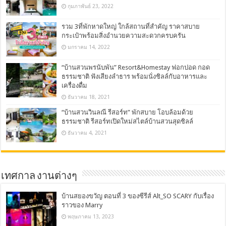
กุมภาพันธ์ 23, 2022
รวม 3ที่พักหาดใหญ่ ใกล้สถานที่สำคัญ ราคาสบาย
กระเป๋าพร้อมสิ่งอำนวยความสะดวกครบครัน
มกราคม 14, 2022
“บ้านสวนพรนับพัน” Resort&Homestay ฟอกปอด กอด
ธรรมชาติ ฟังเสียงลำธาร พร้อมนั่งชิลล์กับอาหารและ
เครื่องดื่ม
ธันวาคม 18, 2021
“บ้านสวนวินลณี รีสอร์ท” พักสบาย โอบล้อมด้วย
ธรรมชาติ รีสอร์ทเปิดใหม่สไตล์บ้านสวนสุดชิลล์
ธันวาคม 4, 2021
เทศกาล งานต่างๆ
บ้านสยองขวัญ ตอนที่ 3 ของซีรีส์ Alt_SO SCARY กับเรื่อง
ราวของ Marry
พฤษภาคม 13, 2023