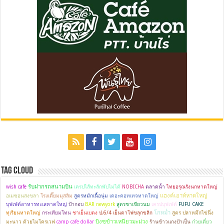
Tag Cloud
รับฝากรถสนามบิน
wish cafe
เครปไส้ทะลักพับไม่ได้
NOBICHA
ตลาดน้ำ
ไทยอรุณรังนกหาดใหญ่
แฮงค์เอาท์หาดใหญ่
อเมซอนสงขลา
โรงเตี๊ยมมุสลิม
สูตรหมักเนื้อนุ่ม
เดอะคอทเทจหาดใหญ่
บุฟเฟ่ต์อาหารทะเลหาดใหญ่
ป้ากอบ
BAR newyork
สูตรชาเขียวนม
เครปบุฟเฟ่ต์
FUFU CAKE
โกหม่ำ
ทุเรียนหาดใหญ่
กระเทียมโทน
ชาเย็นเบตง
ป.6/4 เย็นตาโฟขลุกขลิก
สูตร ปลาหมึกไข่นึ่ง
บิงซูข้าวเหนียวมะม่วง
มะนาว ด้วยไมโครเวฟ
camp cafe dollar
ร้านข้าวแกงป้าเป็น
ก๋วยเตี๋ยว