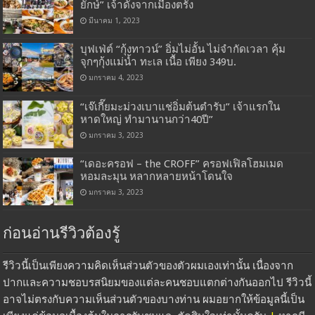
ยักษ์” เจ้าดังจากเมืองตรัง
มีนาคม 1, 2023
บุฟเฟ่ต์ “กุ้งทาวน์” อิ่มไม่อั้น ไม่จำกัดเวลา คุ้ม
จุกๆกุ้งแม่น้ำ ทะเล เนื้อ เพียง 349บ.
มกราคม 4, 2023
“เจ๊เกี๊ยมะม่วงเบาแช่อิ่มต้นตำรับ” เจ้าแรกใน
หาดใหญ่ ทำมานานกว่า40ปี”
มกราคม 3, 2023
“เดอะครอฟ – the CROFF” ครอฟเฟิลโฮมเมด
หอมละมุน หลากหลายหน้าโดนใจ
มกราคม 3, 2023
ก่อนอ่านรีวิวต้องรู้
รีวิวนี้เป็นเพียงความคิดเห็นส่วนตัวของตัวผมเองเท่านั้น เนื่องจาก
ปากและความชอบรสนิยมของแต่ละคนชอบแตกต่างกันออกไป รีวิวนี้
อาจไม่ตรงกับความเห็นส่วนตัวของบางท่าน ผมอยากให้ข้อมูลนี้เป็น