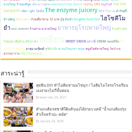
หาดใหญ่
ร้านละติจูด
เจ๊มะนาวปูดอง
Anantara Si Kao Resort
จอยกัญ CAFE
หมูสไลด์
TON TON
The enzyme juicery
SUKI BUFFET
ลลิตา บูติก โฮเต็ล
ปิติชาโบราณ
ตำรับสุกี้-
ไฮโซคีโม
ข้าวผัดปู
วัดนางลาว
ก๋วยเตี๋ยวชาม 12 บาท
อู้ฟู่ ติ่มซำ
Songkhla Food Fest
ยำ
อาหารยุโรปหาดใหญ่
เดอะ คอทเทจ
ร้านย่าน ม.หาดใหญ่
ร้านข้าวมัน
เหยี่ยน
ไก่ทุ่งลุง เฮียอ้วน
ครัวภาดา
SWEEET ONION
บราวนี่
OBEAR นมหมีปั่น
FIT
CAFE 24 Avenue
อาลุน บะกุ๊ดเต้
ซูชิคำเป้ง
ชานมไข่มุกชาวดอย
หมูสไลด์หาดใหญ่
วัดป่ากอ
สุวรรณาราม
เที่ยววัดคลองแห
สาระน่ารู้
สุดฟิน DIY ทำไอติมชานมไข่มุก / ไอติมไมโลรถโรงเรียน
เองง่ายๆไม่กี่ขั้นตอน
พฤษภาคม 24, 2021
ทำแกงส้มรสชาติใต้แท้ๆเองได้ง่ายๆ แค่มี “น้ำแกงส้มปรุง
สำเร็จครัวปะ-หยัด”
เมษายน 24, 2020