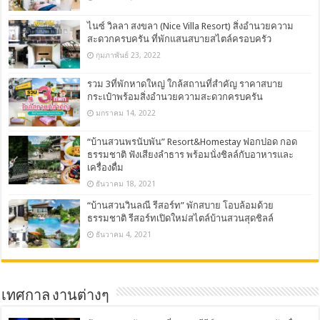
ไนซ์ วิลลา สงขลา (Nice Villa Resort) สิ่งอำนวยความ
สะดวกครบครัน ที่พักแสนสบายสไตล์ครอบครัว
กุมภาพันธ์ 23, 2022
รวม 3ที่พักหาดใหญ่ ใกล้สถานที่สำคัญ ราคาสบาย
กระเป๋าพร้อมสิ่งอำนวยความสะดวกครบครัน
มกราคม 14, 2022
“บ้านสวนพรนับพัน” Resort&Homestay ฟอกปอด กอด
ธรรมชาติ ฟังเสียงลำธาร พร้อมนั่งชิลล์กับอาหารและ
เครื่องดื่ม
ธันวาคม 18, 2021
“บ้านสวนวินลณี รีสอร์ท” พักสบาย โอบล้อมด้วย
ธรรมชาติ รีสอร์ทเปิดใหม่สไตล์บ้านสวนสุดชิลล์
ธันวาคม 4, 2021
เทศกาล งานต่างๆ