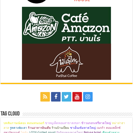
Tag Cloud
บทสัมภาษณ์เดอะ คอนเทนเนอร์
ขาหมูเห็ดหอมสาขาสงขลา
ข้าวแกงกะหรี่หาดใหญ่
หม่าล่าฮา
ลาล
รูทคาเฟ่ยะลา
ร้านอาหารอินเดีย
ร้านบ้านเปี่ยม
ชาเย็นเข้มหาดใหญ่
เนกก้า คอมเพล็กซ์
อพาร์ตเมนต์
ไข่ต้ม
J-TOY-Grilled squid
ปังก้อนทองหาดใหญ่
Patong hotel
เฮือนคำหลวง