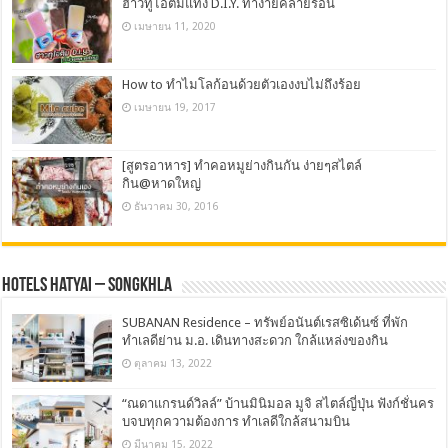
ฮาวทูไอติมแท่ง D.I.Y. ทำง่ายคลายร้อน
เมษายน 11, 2020
How to ทำไมโลก้อนด้วยตัวเองงบไม่ถึงร้อย
เมษายน 19, 2017
[สูตรอาหาร] ทำคอหมูย่างกินกัน ง่ายๆสไตล์
กิน@หาดใหญ่
ธันวาคม 30, 2016
Hotels Hatyai – Songkhla
SUBANAN Residence – ทรัพย์อนันต์เรสซิเด้นซ์ ที่พัก
ทำเลดีย่าน ม.อ. เดินทางสะดวก ใกล้แหล่งของกิน
ตุลาคม 13, 2022
“ณดาแกรนด์วิลล์” บ้านมินิมอล มูจิ สไตล์ญี่ปุ่น ฟังก์ชั่นคร
บจบทุกความต้องการ ทำเลดีใกล้สนามบิน
มีนาคม 15, 2022