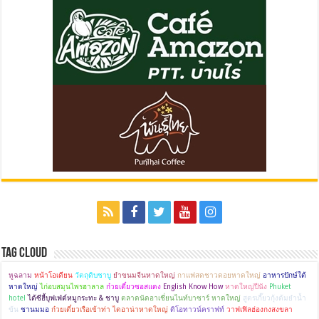
Tag Cloud
หูฉลาม
หน้าโอเดียน
วัตถุดิบชาบู
ยำขนมจีนหาดใหญ่
กาแฟสดชาวดอยหาดใหญ่
อาหารปักษ์ใต้
หาดใหญ่
ไก่อบสมุนไพรฮาลาล
ก๋วยเตี๋ยวซอสแดง
English Know How
หาดใหญ่ปีนัง
Phuket
hotel
ไต้ซีฮี้บุฟเฟ่ต์หมูกระทะ & ชาบู
ตลาดนัดอาเชี่ยนไนท์บาซาร์ หาดใหญ่
สูตรเกี๊ยวกุ้งต้มยำน้ำ
ข้น
ชานมมอ
ก๋วยเตี๋ยวเรือเข้าท่า ไดอาน่าหาดใหญ่
ดิโอทาวน์คราฟท์
วาฟเฟิลฮ่องกงสงขลา