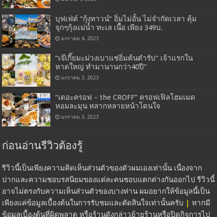
บุฟเฟ่ต์ “กุ้งทาวน์” อิ่มไม่อั้น ไม่จำกัดเวลา คุ้ม
จุกๆกุ้งแม่น้ำ ทะเล เนื้อ เพียง 349บ.
มกราคม 4, 2023
“เจ๊เกี๊ยมะม่วงเบาแช่อิ่มต้นตำรับ” เจ้าแรกใน
หาดใหญ่ ทำมานานกว่า40ปี”
มกราคม 3, 2023
“เดอะครอฟ – the CROFF” ครอฟเฟิลโฮมเมด
หอมละมุน หลากหลายหน้าโดนใจ
มกราคม 3, 2023
ก่อนอ่านรีวิวต้องรู้
รีวิวนี้เป็นเพียงความคิดเห็นส่วนตัวของตัวผมเองเท่านั้น เนื่องจาก
ปากและความชอบรสนิยมของแต่ละคนชอบแตกต่างกันออกไป รีวิวนี้
อาจไม่ตรงกับความเห็นส่วนตัวของบางท่าน ผมอยากให้ข้อมูลนี้เป็น
เพียงแค่ข้อมูลเบื้องต้นในการรับชมและตัดสินใจเท่านั้นครับ
|
หากมี
ข้อมูลเบื้องต้นที่ผิดพลาด หรือร้านดังกล่าวย้ายร้านหรือปิดกิจการไป