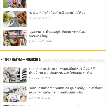
How to ทำไมโลก้อนด้วยตัวเองงบไม่ถึงร้อย
เมษายน 19, 2017
[สูตรอาหาร] ทำคอหมูย่างกินกัน ง่ายๆสไตล์
กิน@หาดใหญ่
ธันวาคม 30, 2016
Hotels Hatyai – Songkhla
SUBANAN Residence – ทรัพย์อนันต์เรสซิเด้นซ์ ที่พัก
ทำเลดีย่าน ม.อ. เดินทางสะดวก ใกล้แหล่งของกิน
ตุลาคม 13, 2022
“ณดาแกรนด์วิลล์” บ้านมินิมอล มูจิ สไตล์ญี่ปุ่น ฟังก์ชั่นคร
บจบทุกความต้องการ ทำเลดีใกล้สนามบิน
มีนาคม 15, 2022