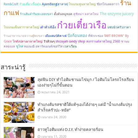
ร้าน
Rare&Craft
ก๋วยเตี๋ยวเนื้อตุ๋น
AyamBang(ฮาลาล)
โรงแรมทูนหาดใหญ่
ช๊อกโกแลตลาวา
กาแฟ
The enzyme juicery
ร้านส้มตำริมทะเลสงขลา
ตั้งต้นหมูทอด
คูชิหม่า ตลาดใหม่
ก๋วยเตี๋ยวเรือ
โรงแรมเซ็นทาราหาดใหญ่
เต้าคั่วเจ๊เอ็ง
แซ่บนัวครัวภาดา
ปังก้อนทอง
ร้านอาหารนายหวาน@สงขลา
เมืองสมบัติคาเฟ่
ที่พักกะช่อง
TART BROWN" By
Grace
โกดังปลาเผาหาดใหญ่
วัวล้วนๆ
shizuyah candy shop
สงกรานต์หาดใหญ่ 2560
ชานม
คลองแห
ชูโรส
ทองมณี อพาร์ทเมนท์เซอร์วิส
เวลาเวียน
สาระน่ารู้
สุดฟิน DIY ทำไอติมชานมไข่มุก / ไอติมไมโลรถโรงเรียน
เองง่ายๆไม่กี่ขั้นตอน
พฤษภาคม 24, 2021
ทำแกงส้มรสชาติใต้แท้ๆเองได้ง่ายๆ แค่มี “น้ำแกงส้มปรุง
สำเร็จครัวปะ-หยัด”
เมษายน 24, 2020
ฮาวทูไอติมแท่ง D.I.Y. ทำง่ายคลายร้อน
เมษายน 11, 2020