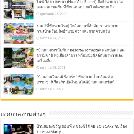
ไนซ์ วิลลา สงขลา (Nice Villa Resort) สิ่งอำนวยความ
สะดวกครบครัน ที่พักแสนสบายสไตล์ครอบครัว
กุมภาพันธ์ 23, 2022
รวม 3ที่พักหาดใหญ่ ใกล้สถานที่สำคัญ ราคาสบาย
กระเป๋าพร้อมสิ่งอำนวยความสะดวกครบครัน
มกราคม 14, 2022
“บ้านสวนพรนับพัน” Resort&Homestay ฟอกปอด กอด
ธรรมชาติ ฟังเสียงลำธาร พร้อมนั่งชิลล์กับอาหารและ
เครื่องดื่ม
ธันวาคม 18, 2021
“บ้านสวนวินลณี รีสอร์ท” พักสบาย โอบล้อมด้วย
ธรรมชาติ รีสอร์ทเปิดใหม่สไตล์บ้านสวนสุดชิลล์
ธันวาคม 4, 2021
เทศกาล งานต่างๆ
บ้านสยองขวัญ ตอนที่ 3 ของซีรีส์ Alt_SO SCARY กับเรื่อง
ราวของ Marry