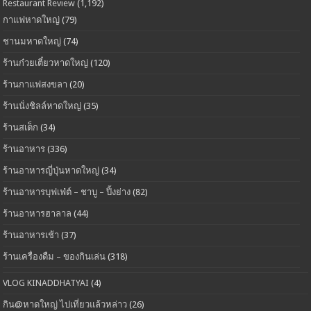
Restaurant Review
(1,192)
กาแฟหาดใหญ่
(79)
ชานมหาดใหญ่
(74)
ร้านก๋วยเตี๋ยวหาดใหญ่
(120)
ร้านกาแฟสงขลา
(20)
ร้านนั่งชิลล์หาดใหญ่
(35)
ร้านสเต็ก
(34)
ร้านอาหาร
(336)
ร้านอาหารญี่ปุ่นหาดใหญ่
(34)
ร้านอาหารบุฟเฟ่ต์ – ชาบู – ปิ้งย่าง
(82)
ร้านอาหารฮาลาล
(44)
ร้านอาหารเช้า
(37)
ร้านเครื่องดืม – ของกินเล่น
(318)
VLOG KINADDHATYAI
(4)
กิน@หาดใหญ่ ไปเที่ยวแล้วหล่าว
(26)