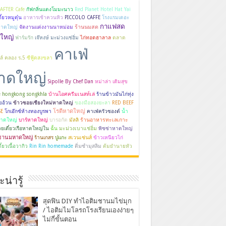
AFTER Cafe
กัฟกลิ่นแตงโมมะนาว
Red Planet Hotel Hat Yai
ี๋ยวหมูตุ๋น
อาหารเช้าควนหิว
PICCOLO CAFFE
โรงแรมเดอะ
กาแฟสด
ร้านนมสด
หาดใหญ่
จัดงานแต่งงานนาหม่อม
ใหญ่
ฟาร์มรัก
เจ๊หงษ์ มะม่วงแช่อิ่ม
ไก่ทอดฮาลาล
ตลาด
คาเฟ่
์ คลอง ร.5
ซีฟู้ดสงขลา
าดใหญ่
Sipolle By Chef Dan
หม่าล่า เติมสุข
บ้านไอศครีมเนสท์เล่
e hongkong songkhla
ร้านข้าวมันไก่ทุ่ง
ียอ้วน
ข้าวซอยเชียงใหม่หาดใหญ่
ของมือสองยะลา
RED BEEF
โรตีหาดใหญ่
E
โกเอ๊กซ์ห้างทองบูรพา
คาเฟ่ครัวซองต์
น้ำ
ร้านอาหารทะเลเกาะ
หาดใหญ่
บาร์หาดใหญ่
บารอกัต
มัลลิ
มะม่วงเบาแช่อิ่ม
วยเตี๋ยวเรือหาดใหญ่ใน
ฉั้น
พิซซ่าหาดใหญ่
ชานมหาดใหญ่
สเวนเซ่นส์
ร้านเกสร
ปูแกะ
ข้าวเหนียวไก่
ติ่มซำมุสลิม
ี๋ยวเนื้อวากิว
Rin Rin homemade
ต้มยำนายหัว
น่ารู้
สุดฟิน DIY ทำไอติมชานมไข่มุก
/ ไอติมไมโลรถโรงเรียนเองง่ายๆ
ไม่กี่ขั้นตอน