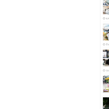
ตุ
มี
กุ