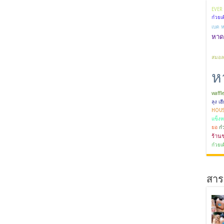
EVER 
ก๋วยเต
เบด 
หาด
สมอลล
ห
waffl
ลุง เฮ
HOUS
แข็ง
ยอ
ก๋
ร้าน
ก๋วยเต
สาระ