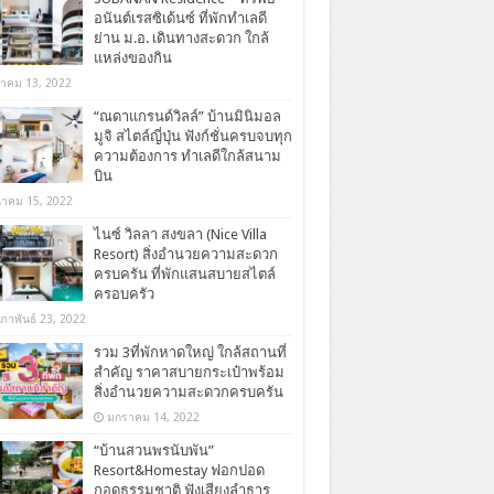
อนันต์เรสซิเด้นซ์ ที่พักทำเลดี
ย่าน ม.อ. เดินทางสะดวก ใกล้
แหล่งของกิน
ลาคม 13, 2022
“ณดาแกรนด์วิลล์” บ้านมินิมอล
มูจิ สไตล์ญี่ปุ่น ฟังก์ชั่นครบจบทุก
ความต้องการ ทำเลดีใกล้สนาม
บิน
นาคม 15, 2022
ไนซ์ วิลลา สงขลา (Nice Villa
Resort) สิ่งอำนวยความสะดวก
ครบครัน ที่พักแสนสบายสไตล์
ครอบครัว
มภาพันธ์ 23, 2022
รวม 3ที่พักหาดใหญ่ ใกล้สถานที่
สำคัญ ราคาสบายกระเป๋าพร้อม
สิ่งอำนวยความสะดวกครบครัน
มกราคม 14, 2022
“บ้านสวนพรนับพัน”
Resort&Homestay ฟอกปอด
กอดธรรมชาติ ฟังเสียงลำธาร