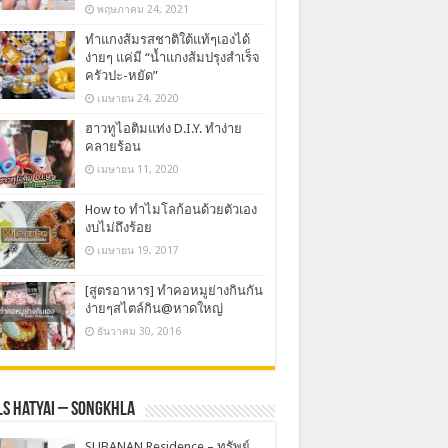
พฤษภาคม 24, 2021
ทำแกงส้มรสชาติใต้แท้ๆเองได้
ง่ายๆ แค่มี “น้ำแกงส้มปรุงสำเร็จ
ครัวปะ-หยัด”
เมษายน 24, 2020
ฮาวทูไอติมแท่ง D.I.Y. ทำง่าย
คลายร้อน
เมษายน 11, 2020
How to ทำไมโลก้อนด้วยตัวเอง
งบไม่ถึงร้อย
เมษายน 19, 2017
[สูตรอาหาร] ทำคอหมูย่างกินกัน
ง่ายๆสไตล์กิน@หาดใหญ่
ธันวาคม 30, 2016
s Hatyai – Songkhla
SUBANAN Residence – ทรัพย์