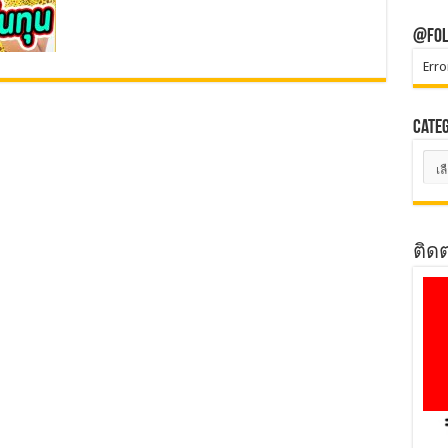
@Fol
Erro
Cate
Cate
ติด