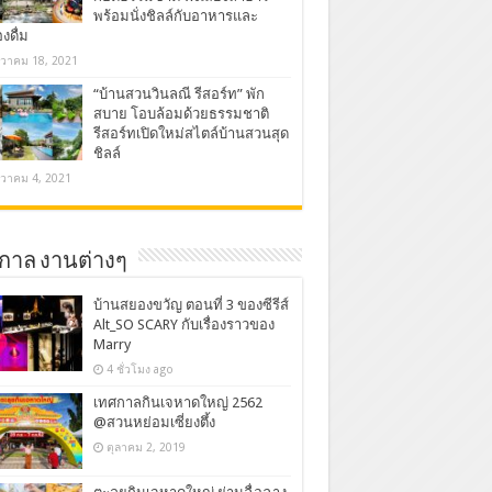
พร้อมนั่งชิลล์กับอาหารและ
องดื่ม
นวาคม 18, 2021
“บ้านสวนวินลณี รีสอร์ท” พัก
สบาย โอบล้อมด้วยธรรมชาติ
รีสอร์ทเปิดใหม่สไตล์บ้านสวนสุด
ชิลล์
นวาคม 4, 2021
กาล งานต่างๆ
บ้านสยองขวัญ ตอนที่ 3 ของซีรีส์
Alt_SO SCARY กับเรื่องราวของ
Marry
4 ชั่วโมง ago
เทศกาลกินเจหาดใหญ่ 2562
@สวนหย่อมเซี่ยงตึ้ง
ตุลาคม 2, 2019