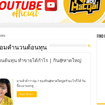
นทุน
Find 
ร้อมคำนวนต้อนทุน
วนต้นทุน ทำขายได้กำไร | กิน@หาดใหญ่
มาแล้วจ้าาา Ep.1 ของกิน@หาดใหญ่ครัวอะไรก็ได้ วัน
นี้จะมาแจกสู …
Read More »