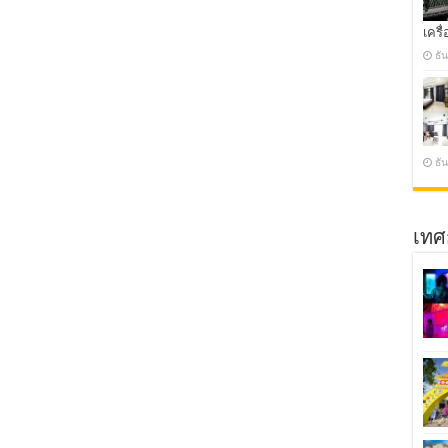
เครื่
ธั
ธั
เทศ