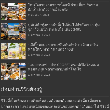
โดนใจสายฮาลาล “เนื้อแท้ ก๋วยเตี๋ยวเรือชาม
ยักษ์” เจ้าดังจากเมืองตรัง
มีนาคม 1, 2023
บุฟเฟ่ต์ “กุ้งทาวน์” อิ่มไม่อั้น ไม่จำกัดเวลา คุ้ม
จุกๆกุ้งแม่น้ำ ทะเล เนื้อ เพียง 349บ.
มกราคม 4, 2023
“เจ๊เกี๊ยมะม่วงเบาแช่อิ่มต้นตำรับ” เจ้าแรกใน
หาดใหญ่ ทำมานานกว่า40ปี”
มกราคม 3, 2023
“เดอะครอฟ – the CROFF” ครอฟเฟิลโฮมเมด
หอมละมุน หลากหลายหน้าโดนใจ
มกราคม 3, 2023
ก่อนอ่านรีวิวต้องรู้
รีวิวนี้เป็นเพียงความคิดเห็นส่วนตัวของตัวผมเองเท่านั้น เนื่องจาก
ปากและความชอบรสนิยมของแต่ละคนชอบแตกต่างกันออกไป รีวิวนี้