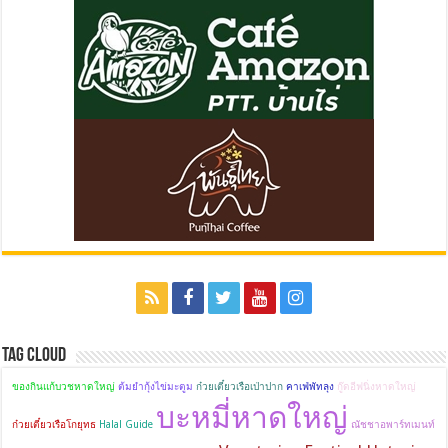
Tag Cloud
ของกินแก้บวชหาดใหญ่
ต้มยำกุ้งไข่มะตูม
ก๋วยเตี๋ยวเรือเป่าปาก
คาเฟ่พัทลุง
กู๊ดอีฟนิ่งหาดใหญ่
บะหมี่หาดใหญ่
ก๋วยเตี๋ยวเรือโกยุทธ
Halal Guide
ณัชชาอพาร์ทเมนท์