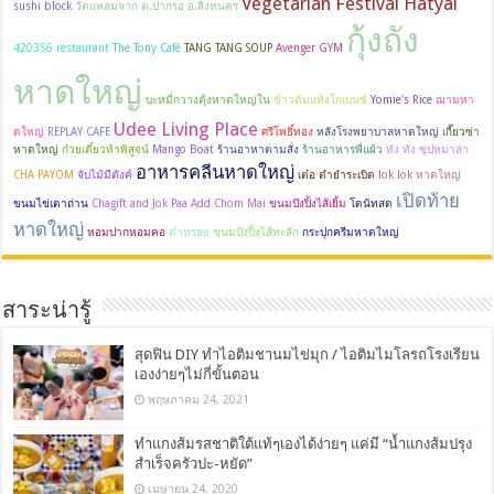
Vegetarian Festival Hatyai
sushi block
วัดแหลมจาก ต.ปากรอ อ.สิงหนคร
กุ้งถัง
420356 restaurant
The Tony Café
TANG TANG SOUP
Avenger GYM
หาดใหญ่
บะหมี่กวางตุ้งหาดใหญ่ใน
ข้าวต้มแห้งโกเบนซ์
Yomie's Rice
ฌามหา
Udee Living Place
ดใหญ่
REPLAY CAFE
ศรีโพธิ์ทอง
หลังโรงพยาบาลหาดใหญ่
เกี๊ยวซ่า
หาดใหญ่
ก๋วยเตี๋ยวท้าพิสูจน์
Mango Boat
ร้านอาหาตามสั่ง
ร้านอาหารพี่แผ้ว
ทัง ทัง ซุปหม่าล่า
อาหารคลีนหาดใหญ่
CHA PAYOM
จับไม้มีตังค์
เต๋อ ตำยำระเบิด
lok lok หาดใหญ่
เปิดท้าย
ขนมไข่เตาถ่าน
Chagift and Jok Paa Add Chom Mai
ขนมปังปิ้งไส้เยิ้ม
โดนัทสด
หาดใหญ่
หอมปากหอมคอ
ตำหรอย
ขนมปังปิ้งไส้ทะลัก
กระปุกครีมหาดใหญ่
สาระน่ารู้
สุดฟิน DIY ทำไอติมชานมไข่มุก / ไอติมไมโลรถโรงเรียน
เองง่ายๆไม่กี่ขั้นตอน
พฤษภาคม 24, 2021
ทำแกงส้มรสชาติใต้แท้ๆเองได้ง่ายๆ แค่มี “น้ำแกงส้มปรุง
สำเร็จครัวปะ-หยัด”
เมษายน 24, 2020