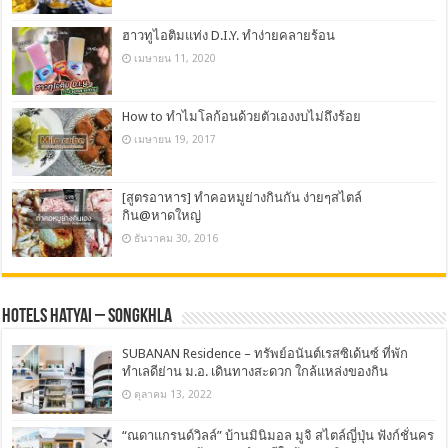
ฮาวทูไอติมแท่ง D.I.Y. ทำง่ายคลายร้อน
เมษายน 11, 2020
How to ทำไมโลก้อนด้วยตัวเองงบไม่ถึงร้อย
เมษายน 19, 2017
[สูตรอาหาร] ทำคอหมูย่างกินกัน ง่ายๆสไตล์
กิน@หาดใหญ่
ธันวาคม 30, 2016
Hotels Hatyai – Songkhla
SUBANAN Residence – ทรัพย์อนันต์เรสซิเด้นซ์ ที่พัก
ทำเลดีย่าน ม.อ. เดินทางสะดวก ใกล้แหล่งของกิน
ตุลาคม 13, 2022
“ณดาแกรนด์วิลล์” บ้านมินิมอล มูจิ สไตล์ญี่ปุ่น ฟังก์ชั่นคร