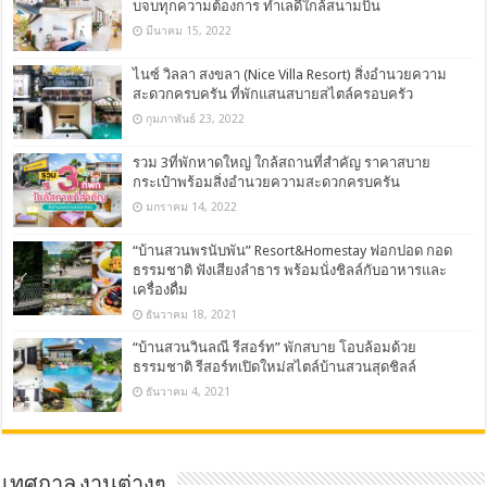
บจบทุกความต้องการ ทำเลดีใกล้สนามบิน
มีนาคม 15, 2022
ไนซ์ วิลลา สงขลา (Nice Villa Resort) สิ่งอำนวยความ
สะดวกครบครัน ที่พักแสนสบายสไตล์ครอบครัว
กุมภาพันธ์ 23, 2022
รวม 3ที่พักหาดใหญ่ ใกล้สถานที่สำคัญ ราคาสบาย
กระเป๋าพร้อมสิ่งอำนวยความสะดวกครบครัน
มกราคม 14, 2022
“บ้านสวนพรนับพัน” Resort&Homestay ฟอกปอด กอด
ธรรมชาติ ฟังเสียงลำธาร พร้อมนั่งชิลล์กับอาหารและ
เครื่องดื่ม
ธันวาคม 18, 2021
“บ้านสวนวินลณี รีสอร์ท” พักสบาย โอบล้อมด้วย
ธรรมชาติ รีสอร์ทเปิดใหม่สไตล์บ้านสวนสุดชิลล์
ธันวาคม 4, 2021
เทศกาล งานต่างๆ