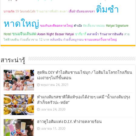
ติ่มซำ
บารอกัต
59 Sauna&Cafe
ร้านอาหารพี่แผ้ว สะเดา
เสื้อผ้ามือสองสงขลา
หาดใหญ่
ของกินละศีลอดหาดใหญ่
คำเป้ง
จัดเลี้ยงนาหม่อม
Hatyai Signature
ขนมจีนเส้นสด
Hotel
Asean Night Bazaar Hatyai
ชากี้ยากี้
ตลาดน้ำ
ร้านอาหารอินเดีย
สาย
ไฟฟ้าลงดิน
ก๋วยเตี๋ยวชาม 12 บาท
หลั่นหยิน ก๋วยจั๊บหมูกรอบ
ชานมแพนกวิ้นหาดใหญ่
สาระน่ารู้
สุดฟิน DIY ทำไอติมชานมไข่มุก / ไอติมไมโลรถโรงเรียน
เองง่ายๆไม่กี่ขั้นตอน
พฤษภาคม 24, 2021
ทำแกงส้มรสชาติใต้แท้ๆเองได้ง่ายๆ แค่มี “น้ำแกงส้มปรุง
สำเร็จครัวปะ-หยัด”
เมษายน 24, 2020
ฮาวทูไอติมแท่ง D.I.Y. ทำง่ายคลายร้อน
เมษายน 11, 2020