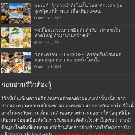
บุฟเฟ่ต์ “กุ้งทาวน์” อิ่มไม่อั้น ไม่จำกัดเวลา คุ้ม
จุกๆกุ้งแม่น้ำ ทะเล เนื้อ เพียง 349บ.
มกราคม 4, 2023
“เจ๊เกี๊ยมะม่วงเบาแช่อิ่มต้นตำรับ” เจ้าแรกใน
หาดใหญ่ ทำมานานกว่า40ปี”
มกราคม 3, 2023
“เดอะครอฟ – the CROFF” ครอฟเฟิลโฮมเมด
หอมละมุน หลากหลายหน้าโดนใจ
มกราคม 3, 2023
ก่อนอ่านรีวิวต้องรู้
รีวิวนี้เป็นเพียงความคิดเห็นส่วนตัวของตัวผมเองเท่านั้น เนื่องจาก
ปากและความชอบรสนิยมของแต่ละคนชอบแตกต่างกันออกไป รีวิวนี้
อาจไม่ตรงกับความเห็นส่วนตัวของบางท่าน ผมอยากให้ข้อมูลนี้เป็น
เพียงแค่ข้อมูลเบื้องต้นในการรับชมและตัดสินใจเท่านั้นครับ
|
หากมี
ข้อมูลเบื้องต้นที่ผิดพลาด หรือร้านดังกล่าวย้ายร้านหรือปิดกิจการไป
แล้วรบกวนแจ้งด้วยนะครับ
kinaddhatyai.review@gmail.com