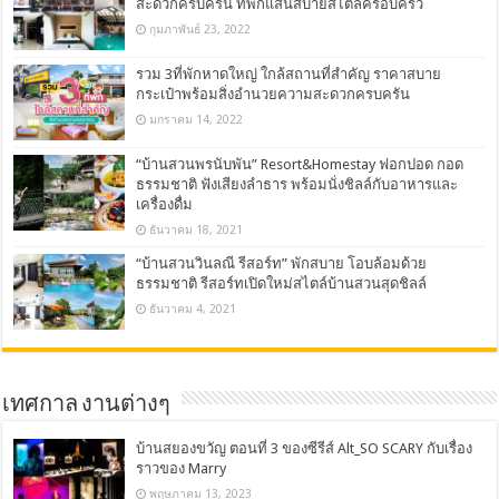
สะดวกครบครัน ที่พักแสนสบายสไตล์ครอบครัว
กุมภาพันธ์ 23, 2022
รวม 3ที่พักหาดใหญ่ ใกล้สถานที่สำคัญ ราคาสบาย
กระเป๋าพร้อมสิ่งอำนวยความสะดวกครบครัน
มกราคม 14, 2022
“บ้านสวนพรนับพัน” Resort&Homestay ฟอกปอด กอด
ธรรมชาติ ฟังเสียงลำธาร พร้อมนั่งชิลล์กับอาหารและ
เครื่องดื่ม
ธันวาคม 18, 2021
“บ้านสวนวินลณี รีสอร์ท” พักสบาย โอบล้อมด้วย
ธรรมชาติ รีสอร์ทเปิดใหม่สไตล์บ้านสวนสุดชิลล์
ธันวาคม 4, 2021
เทศกาล งานต่างๆ
บ้านสยองขวัญ ตอนที่ 3 ของซีรีส์ Alt_SO SCARY กับเรื่อง
ราวของ Marry
พฤษภาคม 13, 2023