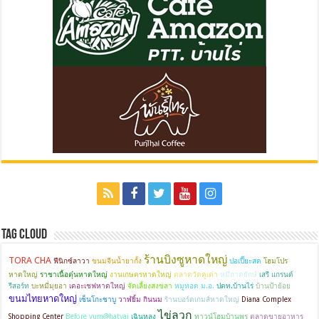
Tag Cloud
ร้านบิงซูหาดใหญ่
TORA CHA
ฟีนิกซ์ลาวา
ขนมจีนน้ำยากั้ง
ปอเปี๊ยะสด
โฮมโปร
หาดใหญ่
ราชาเนื้อตุ๋นหาดใหญ่
งานเกษตรหาดใหญ่
ตลาดวัดคูเต่า
หมี่ถาดยักษ์
เสรี แกรนด์
รีสอร์ท
บะหมี่มุยอา
เดอะเชฟหาดใหญ่
จัดเลี้ยงสงขลา
หมูทอด ม.อ.
ปตท.บ้านไร่
บ้านป้าย้อย
ขนมไทยหาดใหญ่
เซ็นโกะชาบู
วาฬยิ้ม กินนม
ร้านบอร์ดเกมส์หาดใหญ่
Diana Complex
ไข่ลวก
Shopping Center
Before yum@hatyai
เฉินหลง
ทาวน์โฮมบ้านพรุ
ตลาดขายอาหาร