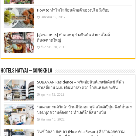
How to ทำไมโลก้อนด้วยตัวเองงบไม่ถึงร้อย
เมษายน 19, 2017
[สูตรอาหาร] ทำคอหมูย่างกินกัน ง่ายๆสไตล์
กิน@หาดใหญ่
ธันวาคม 30, 2016
Hotels Hatyai – Songkhla
SUBANAN Residence – ทรัพย์อนันต์เรสซิเด้นซ์ ที่พัก
ทำเลดีย่าน ม.อ. เดินทางสะดวก ใกล้แหล่งของกิน
ตุลาคม 13, 2022
“ณดาแกรนด์วิลล์” บ้านมินิมอล มูจิ สไตล์ญี่ปุ่น ฟังก์ชั่นคร
บจบทุกความต้องการ ทำเลดีใกล้สนามบิน
มีนาคม 15, 2022
ไนซ์ วิลลา สงขลา (Nice Villa Resort) สิ่งอำนวยความ