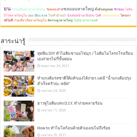
ยน
แซลมอนหาดใหญ่
วังร่มเมืองสาขาหาดใหญ่
วัดคอหงส์
ตั้งต้นหมูทอด
ชิกชอน
ไอติม
ป้าไพหาดใหญ่ใน
อ่อง เฮียบ ฮวด
โรงคั่วบ้านป่า
นั่งเล่นหน้าเล Bistro Café
แซลมอนดอง
โครงกา
รดิโอซี่
ก๋วยเตี๋ยวเรือหาดใหญ่ใน
จัดกระดูกหาดใหญ่
โนบิชาสาขาเขต8
สาระน่ารู้
สุดฟิน DIY ทำไอติมชานมไข่มุก / ไอติมไมโลรถโรงเรียน
เองง่ายๆไม่กี่ขั้นตอน
พฤษภาคม 24, 2021
ทำแกงส้มรสชาติใต้แท้ๆเองได้ง่ายๆ แค่มี “น้ำแกงส้มปรุง
สำเร็จครัวปะ-หยัด”
เมษายน 24, 2020
ฮาวทูไอติมแท่ง D.I.Y. ทำง่ายคลายร้อน
เมษายน 11, 2020
How to ทำไมโลก้อนด้วยตัวเองงบไม่ถึงร้อย
เมษายน 19, 2017