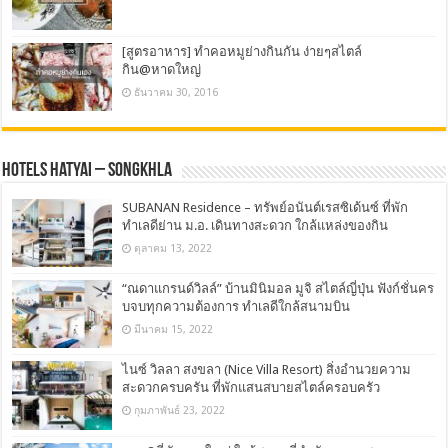
[สูตรอาหาร] ทำคอหมูย่างกินกัน ง่ายๆสไตล์
กิน@หาดใหญ่
ธันวาคม 30, 2016
Hotels Hatyai – Songkhla
SUBANAN Residence – ทรัพย์อนันต์เรสซิเด้นซ์ ที่พัก
ทำเลดีย่าน ม.อ. เดินทางสะดวก ใกล้แหล่งของกิน
ตุลาคม 13, 2022
“ณดาแกรนด์วิลล์” บ้านมินิมอล มูจิ สไตล์ญี่ปุ่น ฟังก์ชั่นคร
บจบทุกความต้องการ ทำเลดีใกล้สนามบิน
มีนาคม 15, 2022
ไนซ์ วิลลา สงขลา (Nice Villa Resort) สิ่งอำนวยความ
สะดวกครบครัน ที่พักแสนสบายสไตล์ครอบครัว
กุมภาพันธ์ 23, 2022