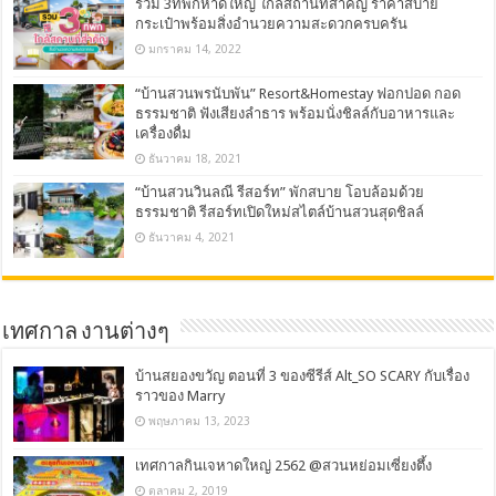
รวม 3ที่พักหาดใหญ่ ใกล้สถานที่สำคัญ ราคาสบาย
กระเป๋าพร้อมสิ่งอำนวยความสะดวกครบครัน
มกราคม 14, 2022
“บ้านสวนพรนับพัน” Resort&Homestay ฟอกปอด กอด
ธรรมชาติ ฟังเสียงลำธาร พร้อมนั่งชิลล์กับอาหารและ
เครื่องดื่ม
ธันวาคม 18, 2021
“บ้านสวนวินลณี รีสอร์ท” พักสบาย โอบล้อมด้วย
ธรรมชาติ รีสอร์ทเปิดใหม่สไตล์บ้านสวนสุดชิลล์
ธันวาคม 4, 2021
เทศกาล งานต่างๆ
บ้านสยองขวัญ ตอนที่ 3 ของซีรีส์ Alt_SO SCARY กับเรื่อง
ราวของ Marry
พฤษภาคม 13, 2023
เทศกาลกินเจหาดใหญ่ 2562 @สวนหย่อมเซี่ยงตึ้ง
ตุลาคม 2, 2019