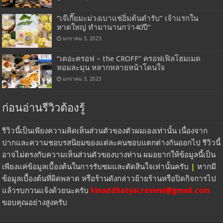
“เจ๊เกี๊ยมะม่วงเบาแช่อิ่มต้นตำรับ” เจ้าแรกใน
หาดใหญ่ ทำมานานกว่า40ปี”
มกราคม 3, 2023
“เดอะครอฟ – the CROFF” ครอฟเฟิลโฮมเมด
หอมละมุน หลากหลายหน้าโดนใจ
มกราคม 3, 2023
ก่อนอ่านรีวิวต้องรู้
รีวิวนี้เป็นเพียงความคิดเห็นส่วนตัวของตัวผมเองเท่านั้น เนื่องจาก
ปากและความชอบรสนิยมของแต่ละคนชอบแตกต่างกันออกไป รีวิวนี้
อาจไม่ตรงกับความเห็นส่วนตัวของบางท่าน ผมอยากให้ข้อมูลนี้เป็น
เพียงแค่ข้อมูลเบื้องต้นในการรับชมและตัดสินใจเท่านั้นครับ
|
หากมี
ข้อมูลเบื้องต้นที่ผิดพลาด หรือร้านดังกล่าวย้ายร้านหรือปิดกิจการไป
แล้วรบกวนแจ้งด้วยนะครับ
kinaddhatyai.review@gmail.com
ขอบคุณอย่างสูงครับ