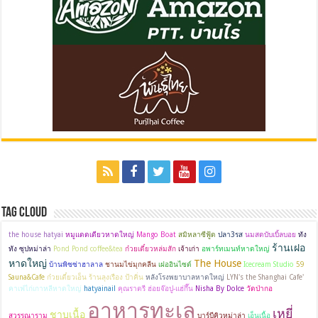
Tag Cloud
the house hatyai
หมูแดดเดียวหาดใหญ่
Mango Boat
สมิหลาซีฟู้ด
ปลา3รส
นมสดบับเบิ้ลบอย
ทัง
ร้านเฝอ
ทัง ซุปหม่าล่า
Pond Pond coffee&tea
ก๋วยเตี๋ยวหล่มสัก
เจ้าเก่า
อพาร์ทเมนท์หาดใหญ่
หาดใหญ่
The House
บ้านพิซซ่าฮาลาล
ชานมไข่มุกคลีน
เฝออินไซด์
Icecream Studio
59
Sauna&Cafe
ก๋วยเตี๋ยวเอ็น ร้านลุงเรือง ป้าคิ่น
หลังโรงพยาบาลหาดใหญ่
LYN's the Shanghai Cafe'
คาเฟ่ไก่เกาหลีหาดใหญ่
hatyainail
คุณราตรี ฮ่อยจ๊อปู-แฮ่กึ๊น
Nisha By Dolce
วัดป่ากอ
อาหารทะเล
เหยี่
ชาบูเนื้อ
สุวรรณาราม
บาร์บีคิวหม่าล่า
เอ็นเนื้อ