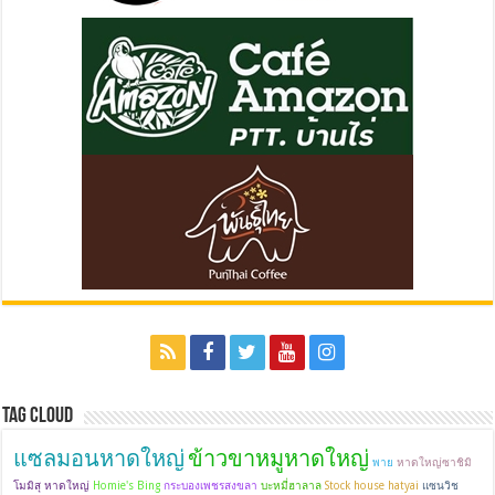
Tag Cloud
แซลมอนหาดใหญ่
ข้าวขาหมูหาดใหญ่
พาย
หาดใหญ่ซาชิมิ
โมมิสุ หาดใหญ่
Homie's Bing
กระบองเพชรสงขลา
บะหมี่ฮาลาล
Stock house hatyai
แซนวิช