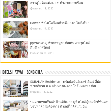
ฮาวทูไอติมแท่ง D.I.Y. ทำง่ายคลายร้อน
เมษายน 11, 2020
How to ทำไมโลก้อนด้วยตัวเองงบไม่ถึงร้อย
เมษายน 19, 2017
[สูตรอาหาร] ทำคอหมูย่างกินกัน ง่ายๆสไตล์
กิน@หาดใหญ่
ธันวาคม 30, 2016
Hotels Hatyai – Songkhla
SUBANAN Residence – ทรัพย์อนันต์เรสซิเด้นซ์ ที่พัก
ทำเลดีย่าน ม.อ. เดินทางสะดวก ใกล้แหล่งของกิน
ตุลาคม 13, 2022
“ณดาแกรนด์วิลล์” บ้านมินิมอล มูจิ สไตล์ญี่ปุ่น ฟังก์ชั่นคร
บจบทุกความต้องการ ทำเลดีใกล้สนามบิน