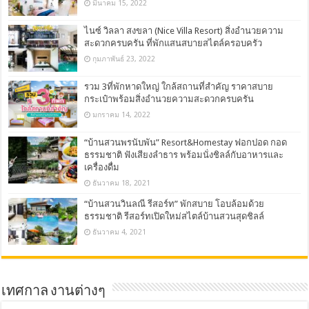
มีนาคม 15, 2022
ไนซ์ วิลลา สงขลา (Nice Villa Resort) สิ่งอำนวยความ
สะดวกครบครัน ที่พักแสนสบายสไตล์ครอบครัว
กุมภาพันธ์ 23, 2022
รวม 3ที่พักหาดใหญ่ ใกล้สถานที่สำคัญ ราคาสบาย
กระเป๋าพร้อมสิ่งอำนวยความสะดวกครบครัน
มกราคม 14, 2022
“บ้านสวนพรนับพัน” Resort&Homestay ฟอกปอด กอด
ธรรมชาติ ฟังเสียงลำธาร พร้อมนั่งชิลล์กับอาหารและ
เครื่องดื่ม
ธันวาคม 18, 2021
“บ้านสวนวินลณี รีสอร์ท” พักสบาย โอบล้อมด้วย
ธรรมชาติ รีสอร์ทเปิดใหม่สไตล์บ้านสวนสุดชิลล์
ธันวาคม 4, 2021
เทศกาล งานต่างๆ