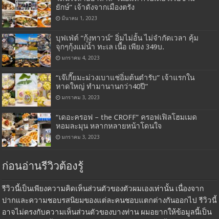
ยักษ์” เจ้าดังจากเมืองตรัง
มีนาคม 1, 2023
บุฟเฟ่ต์ “กุ้งทาวน์” อิ่มไม่อั้น ไม่จำกัดเวลา คุ้ม
จุกๆกุ้งแม่น้ำ ทะเล เนื้อ เพียง 349บ.
มกราคม 4, 2023
“เจ๊เกี๊ยมะม่วงเบาแช่อิ่มต้นตำรับ” เจ้าแรกใน
หาดใหญ่ ทำมานานกว่า40ปี”
มกราคม 3, 2023
“เดอะครอฟ – the CROFF” ครอฟเฟิลโฮมเมด
หอมละมุน หลากหลายหน้าโดนใจ
มกราคม 3, 2023
ก่อนอ่านรีวิวต้องรู้
รีวิวนี้เป็นเพียงความคิดเห็นส่วนตัวของตัวผมเองเท่านั้น เนื่องจาก
ปากและความชอบรสนิยมของแต่ละคนชอบแตกต่างกันออกไป รีวิวนี้
อาจไม่ตรงกับความเห็นส่วนตัวของบางท่าน ผมอยากให้ข้อมูลนี้เป็น