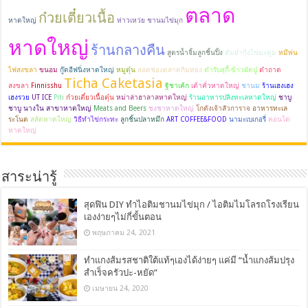
ตลาด
ก๋วยเตี๋ยวเนื้อ
หาดใหญ่
ห่าวเหว่ย ชานมไข่มุก
หาดใหญ่
ร้านกลางคืน
สูตรน้ำจิ้มลูกชิ้นปิ้ง
ต้มยำกุ้งไข่มะตูม
หมีพ่น
ไฟสงขลา
ขนอม
กู๊ดอีฟนิ่งหาดใหญ่
หมูตุ๋น
ลอดช่องตลาดกิมหยง
ตำรับสุกี้-ข้าวผัดปู
ตำถาด
Ticha Caketasia
สงขลา
Finnisshu
ฐิชาเค้ก
เต้าคั่วหาดใหญ่
ชานม
ร้านเฮงเฮง
เฮงรวย
UT ICE
Piti
ก๋วยเตี๋ยวเนื้อตุ๋น
หม่าล่าฮาลาลหาดใหญ่
ร้านอาหารปลิงทะเลหาดใหญ่
ชาบู
ชาบู นางใน สาขาหาดใหญ่
Meats and Beers
ชงชาหาดใหญ่
โกดังเจ้าสัวการาจ
อาหารทะเล
ระโนด
สลัดหาดใหญ่
วิธีทำไข่กระทะ
ลูกชิ้นปลาหมึก
ART COFFEE&FOOD
นามะเบเกอรี่
คอนโด
หาดใหญ่
สาระน่ารู้
สุดฟิน DIY ทำไอติมชานมไข่มุก / ไอติมไมโลรถโรงเรียน
เองง่ายๆไม่กี่ขั้นตอน
พฤษภาคม 24, 2021
ทำแกงส้มรสชาติใต้แท้ๆเองได้ง่ายๆ แค่มี “น้ำแกงส้มปรุง
สำเร็จครัวปะ-หยัด”
เมษายน 24, 2020