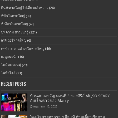
กิน@หาดใหญ่ ไปเที่ยวแล้วหล่าว
(26)
ที่พักในหาดใหญ่
(30)
ที่เที่ยวในหาดใหญ่
(40)
บทความ สาระน่ารู้
(221)
เดลิเวอรี่หาดใหญ่
(6)
เทศกาล-งานต่างๆในหาดใหญ่
(46)
เมนูแนะนำ
(10)
ไม่มีหมวดหมู่
(29)
ไลฟ์สไตล์
(31)
Recent Posts
บ้านสยองขวัญ ตอนที่ 3 ของซีรีส์ Alt_SO SCARY
กับเรื่องราวของ Marry
พฤษภาคม 13, 2023
โดนใจสายฮาลาล “เนื้อแท้ ก๋วยเตี๋ยวเรือชาม