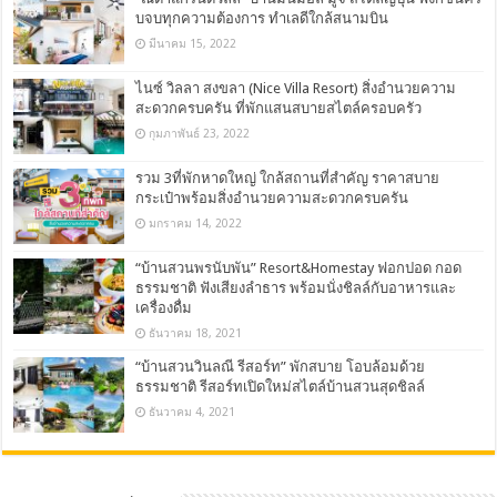
บจบทุกความต้องการ ทำเลดีใกล้สนามบิน
มีนาคม 15, 2022
ไนซ์ วิลลา สงขลา (Nice Villa Resort) สิ่งอำนวยความ
สะดวกครบครัน ที่พักแสนสบายสไตล์ครอบครัว
กุมภาพันธ์ 23, 2022
รวม 3ที่พักหาดใหญ่ ใกล้สถานที่สำคัญ ราคาสบาย
กระเป๋าพร้อมสิ่งอำนวยความสะดวกครบครัน
มกราคม 14, 2022
“บ้านสวนพรนับพัน” Resort&Homestay ฟอกปอด กอด
ธรรมชาติ ฟังเสียงลำธาร พร้อมนั่งชิลล์กับอาหารและ
เครื่องดื่ม
ธันวาคม 18, 2021
“บ้านสวนวินลณี รีสอร์ท” พักสบาย โอบล้อมด้วย
ธรรมชาติ รีสอร์ทเปิดใหม่สไตล์บ้านสวนสุดชิลล์
ธันวาคม 4, 2021