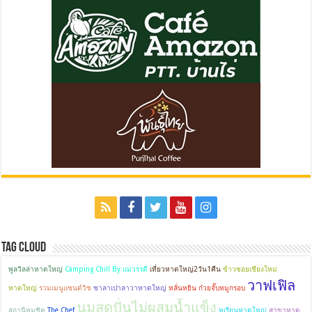
Tag Cloud
พูลวิลล่าหาดใหญ่
Camping Chill By แม่วรรดี
เที่ยวหาดใหญ่2วัน1คืน
ข้าวซอยเชียงใหม่
วาฟเฟิล
หาดใหญ่
รวมเมนูแซนด์วิช
ซาลาเปาลาวาหาดใหญ่
หลั่นหยิน ก๋วยจั๊บหมูกรอบ
นมสดปั่นไม่ผสมน้ำแข็ง
สถานีหมูชิค
The Chef
ทุเรียนหาดใหญ่
สาขาหาด