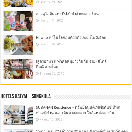
เมษายน 24, 2020
ฮาวทูไอติมแท่ง D.I.Y. ทำง่ายคลายร้อน
เมษายน 11, 2020
How to ทำไมโลก้อนด้วยตัวเองงบไม่ถึงร้อย
เมษายน 19, 2017
[สูตรอาหาร] ทำคอหมูย่างกินกัน ง่ายๆสไตล์
กิน@หาดใหญ่
ธันวาคม 30, 2016
Hotels Hatyai – Songkhla
SUBANAN Residence – ทรัพย์อนันต์เรสซิเด้นซ์ ที่พัก
ทำเลดีย่าน ม.อ. เดินทางสะดวก ใกล้แหล่งของกิน
ตุลาคม 13, 2022
“ณดาแกรนด์วิลล์” บ้านมินิมอล มูจิ สไตล์ญี่ปุ่น ฟังก์ชั่นคร