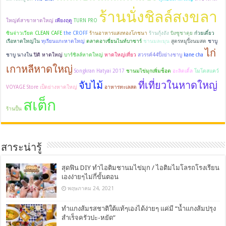
ร้านนั่งชิลล์สงขลา
ใหญ่ด์สาขาหาดใหญ่
เพียงฤดู
TURN PRO
ซินจ่าวเวียด
CLEAN CAFE
the CROFF
ร้านอาหารแสงทองโภชนา
ร้านกุ้งถัง
บิงซูชาตุย
ก๋วยเตี๋ยว
เรือหาดใหญ่ใน
ทุเรียนแกะหาดใหญ่
ตลาดอาเซี่ยนไนท์บาซาร์
ชานมละมุน
สูตรหมูปิ้งนมสด
ชาบู
ไก่
ชาบู นางใน
ปิติ หาดใหญ่
บาร์ชิลล์หาดใหญ่
หาดใหญ่เที่ยว
สวรรค์44ปิ้งย่างชาบู
kane cha
เกาหลีหาดใหญ่
Songkran Hatyai 2017
ชานมไข่มุกเพิ่มช็อต
อะลิตเติ้ล
โมโตสแคว์
จับไม้
ที่เที่ยวในหาดใหญ่
VOYAGE Store
เป็ดย่างหาดใหญ่
อาหารทะเลสด
สเต็ก
ร้านปั้น
สาระน่ารู้
สุดฟิน DIY ทำไอติมชานมไข่มุก / ไอติมไมโลรถโรงเรียน
เองง่ายๆไม่กี่ขั้นตอน
พฤษภาคม 24, 2021
ทำแกงส้มรสชาติใต้แท้ๆเองได้ง่ายๆ แค่มี “น้ำแกงส้มปรุง
สำเร็จครัวปะ-หยัด”