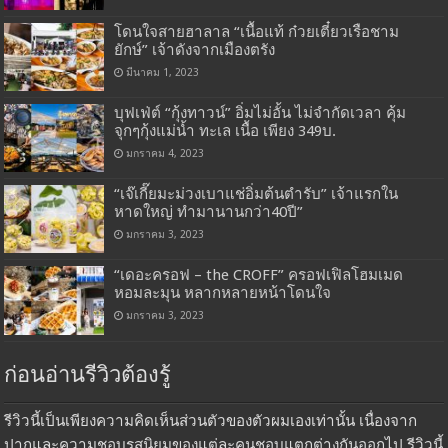
โดนใจสายฮาลาล “เนื้อแท้ ก๋วยเตี๋ยวเรือชาม
ยักษ์” เจ้าดังจากเมืองตรัง
มีนาคม 1, 2023
บุฟเฟ่ต์ “กุ้งทาวน์” อิ่มไม่อั้น ไม่จำกัดเวลา คุ้ม
จุกๆกุ้งแม่น้ำ ทะเล เนื้อ เพียง 349บ.
มกราคม 4, 2023
“เจ๊เกี๊ยมะม่วงเบาแช่อิ่มต้นตำรับ” เจ้าแรกใน
หาดใหญ่ ทำมานานกว่า40ปี”
มกราคม 3, 2023
“เดอะครอฟ – the CROFF” ครอฟเฟิลโฮมเมด
หอมละมุน หลากหลายหน้าโดนใจ
มกราคม 3, 2023
ก่อนอ่านรีวิวต้องรู้
รีวิวนี้เป็นเพียงความคิดเห็นส่วนตัวของตัวผมเองเท่านั้น เนื่องจาก
ปากและความชอบรสนิยมของแต่ละคนชอบแตกต่างกันออกไป รีวิวนี้