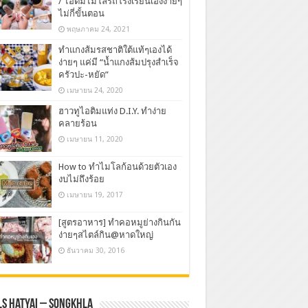
/ ไอติมไมโลรถโรงเรียนเองง่ายๆ
ไม่กี่ขั้นตอน
พฤษภาคม 24, 2021
ทำแกงส้มรสชาติใต้แท้ๆเองได้
ง่ายๆ แค่มี “น้ำแกงส้มปรุงสำเร็จ
ครัวปะ-หยัด”
เมษายน 24, 2020
ฮาวทูไอติมแท่ง D.I.Y. ทำง่าย
คลายร้อน
เมษายน 11, 2020
How to ทำไมโลก้อนด้วยตัวเอง
งบไม่ถึงร้อย
เมษายน 19, 2017
[สูตรอาหาร] ทำคอหมูย่างกินกัน
ง่ายๆสไตล์กิน@หาดใหญ่
ธันวาคม 30, 2016
s Hatyai – Songkhla