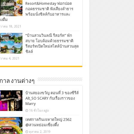
Resort&Homestay ฟอกปอด
กอดธรรมชาติ ฟังเสียงลำธาร
พร้อมนั่งชิลล์กับอาหารและ
องดื่ม
นวาคม 18, 2021
“บ้านสวนวินลณี รีสอร์ท” พัก
สบาย โอบล้อมด้วยธรรมชาติ
รีสอร์ทเปิดใหม่สไตล์บ้านสวนสุด
ชิลล์
นวาคม 4, 2021
กาล งานต่างๆ
บ้านสยองขวัญ ตอนที่ 3 ของซีรีส์
Alt_SO SCARY กับเรื่องราวของ
Marry
16 ชั่วโมง ago
เทศกาลกินเจหาดใหญ่ 2562
@สวนหย่อมเซี่ยงตึ้ง
ตุลาคม 2, 2019