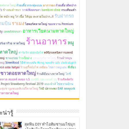
เชฟหาดใหญ่
ก๋วยเตี๋ยวกระทุ่มแบน
มาการอง
ก๋วยเตี๋ยวติดปาก
's
ข้างสมตำชบา
วาฟเฟิลสงขลา
bambini clinic
กระเทียมดำ
รับฝากรถ
็ด หมัก หมู ไก่ เนื้อ ให้นุ่ม ละลายในปาก..!!
ามบิน
ราเมง
ไฮพอร์คหาดใหญ่
ของหวาน Premium
อาหารเวียดนามหาดใหญ่
ty
แคคตัสสงขลา
ร้านอาหาร
หมู
อร์เฉาก๊วย หาดใหญ่
นหาดใหญ่
ฟาร์มรัก เฝอหม้อไฟ
คลินิกเทคนิคการแพทย์
หญ่
ชามอร่อย
ร้านปิ้งย่าง
แซนเกอร์หาดใหญ่
ร้านม้าหมุน
หญ่
Streetfood
วิธีทำทะเลถัง
Hong noodle cafe shabu&grill
on area hatyai
ร้านสุกี้หม้อไฟ เหยี่ยน
ไข่ดาวหมูแฮม
ที่เที่ยว
ชาวดอยหาดใหญ่
ร้านฝีมือนางหาดใหญ่
โคซี่
ตลาด สมอลล์ คลอง ร.5
เบลลินี่ เบค แอนด์ บรู
ร้านชิลล์ตรัง
 Project Strawberry Festival 2019
เดอะมิวส์
ไข่หวานบ้าน
ิ้มจุ่มชาบูแซบเดลิเวอรี่หาดใหญ่
ไรมี ปลากะพง
BAR newyork
าหารหาดใหญ่
น่ารู้
สุดฟิน DIY ทำไอติมชานมไข่มุก