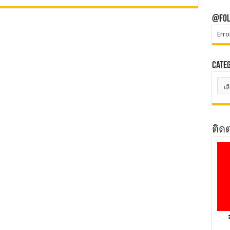
@Fol
Erro
Cate
Cate
ติด