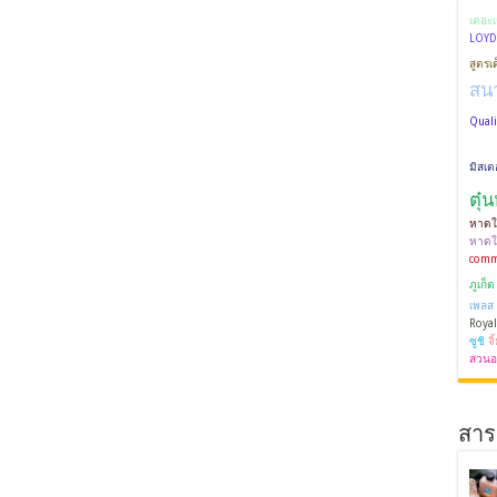
เดอะ
LOYD
สูตรเด
สน
Quali
มิสเต
ตุ๋
หาดใ
หาดใ
comm
ภูเก็ต
เพลส
Royal
ซูชิ
จ
สวนอ
สาระ