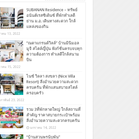
SUBANAN Residence – ทรัพย์
อนันต์เรสซิเด้นซ์ ที่พักทำเลดี
ย่าน ม.อ. เดินทางสะดวก ใกล้
แหล่งของกิน
ลาคม 13, 2022
“ณดาแกรนด์วิลล์” บ้านมินิมอล
มูจิ สไตล์ญี่ปุ่น ฟังก์ชั่นครบจบทุก
ความต้องการ ทำเลดีใกล้สนาม
บิน
นาคม 15, 2022
ไนซ์ วิลลา สงขลา (Nice Villa
Resort) สิ่งอำนวยความสะดวก
ครบครัน ที่พักแสนสบายสไตล์
ครอบครัว
มภาพันธ์ 23, 2022
รวม 3ที่พักหาดใหญ่ ใกล้สถานที่
สำคัญ ราคาสบายกระเป๋าพร้อม
สิ่งอำนวยความสะดวกครบครัน
มกราคม 14, 2022
“บ้านสวนพรนับพัน”