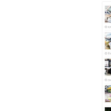
ตุ
มี
กุ