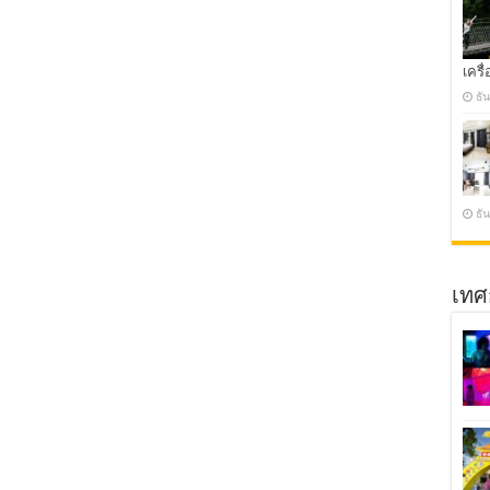
เครื่
ธั
ธั
เทศ