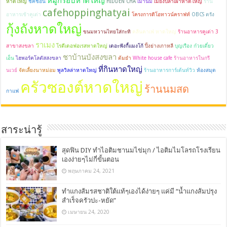
หมูกรอบหาดใหญ่
หาดใหญ่
ชิคชอน
HIDDEN CHA
เมานม
เมี่ยงปลาเผาหาดใหญ่
ร้าน
cafehoppinghatyai
อาหารเช้าคูเต่า
โครงการดิโอทาวน์คราฟท์
OBCS ตรัง
กุ้งถังหาดใหญ่
ขนมหวานไทยใส่กะทิ
คลีนคาเฟ่ หาดใหญ่
ร้านอาหารคูเต่า 3
ราเมง
สาขาสงขลา
โรตีเดอฟอเรสหาดใหญ่
เดอะฟังกี้แมงโก้
ปิ้งย่างเกาหลี
บุญเรือง ก๋วยเตี๋ยว
ชาบ้านบังสงขลา
เอ็น
ไฮพอร์คโลตัสสงขลา
ต้มยำ
White house cafe
ร้านอาหารในกรี
ที่กินหาดใหญ่
นเวย์
จัดเลี้ยงนาหม่อม
พูลวิลล่าหาดใหญ่
ร้านอาหารการ์เด้นท์วิว
ห้องสมุด
ครัวซองต์หาดใหญ่
ร้านนมสด
กาแฟ
สาระน่ารู้
สุดฟิน DIY ทำไอติมชานมไข่มุก / ไอติมไมโลรถโรงเรียน
เองง่ายๆไม่กี่ขั้นตอน
พฤษภาคม 24, 2021
ทำแกงส้มรสชาติใต้แท้ๆเองได้ง่ายๆ แค่มี “น้ำแกงส้มปรุง
สำเร็จครัวปะ-หยัด”
เมษายน 24, 2020