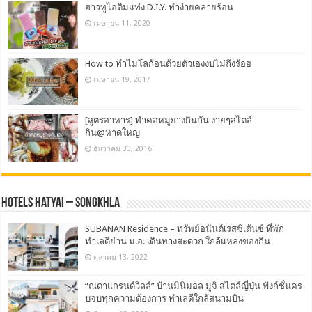
ฮาวทูไอติมแท่ง D.I.Y. ทำง่ายคลายร้อน
เมษายน 11, 2020
How to ทำไมโลก้อนด้วยตัวเองงบไม่ถึงร้อย
เมษายน 19, 2017
[สูตรอาหาร] ทำคอหมูย่างกินกัน ง่ายๆสไตล์
กิน@หาดใหญ่
ธันวาคม 30, 2016
Hotels Hatyai – Songkhla
SUBANAN Residence – ทรัพย์อนันต์เรสซิเด้นซ์ ที่พัก
ทำเลดีย่าน ม.อ. เดินทางสะดวก ใกล้แหล่งของกิน
ตุลาคม 13, 2022
“ณดาแกรนด์วิลล์” บ้านมินิมอล มูจิ สไตล์ญี่ปุ่น ฟังก์ชั่นคร
บจบทุกความต้องการ ทำเลดีใกล้สนามบิน