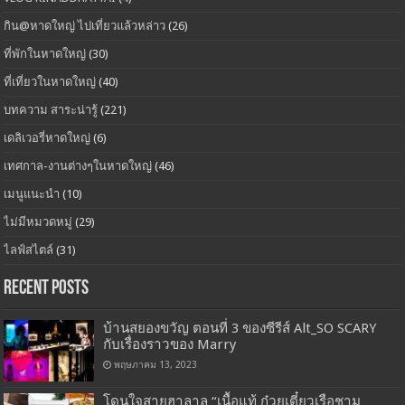
กิน@หาดใหญ่ ไปเที่ยวแล้วหล่าว
(26)
ที่พักในหาดใหญ่
(30)
ที่เที่ยวในหาดใหญ่
(40)
บทความ สาระน่ารู้
(221)
เดลิเวอรี่หาดใหญ่
(6)
เทศกาล-งานต่างๆในหาดใหญ่
(46)
เมนูแนะนำ
(10)
ไม่มีหมวดหมู่
(29)
ไลฟ์สไตล์
(31)
Recent Posts
บ้านสยองขวัญ ตอนที่ 3 ของซีรีส์ Alt_SO SCARY
กับเรื่องราวของ Marry
พฤษภาคม 13, 2023
โดนใจสายฮาลาล “เนื้อแท้ ก๋วยเตี๋ยวเรือชาม