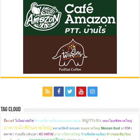
Tag Cloud
หมูกระทะ
จี๊ดเวอร์
โบโลน่าห่อไข่
ข้าวเหนียวทุเรียนหมอนทอง ซันเด
เดอะโอเอซิสหาดใหญ่
อาหารเม็กซิกันหาดใหญ่
ตลาดเปิดท้ายขนส่ง
ขนมหาดใหญ่
Mexican food
บาร์บีคิว
พลาซ่า
ก๋วยเตี๋ยวเส้นปลา
ATI HATYAI
อาหารใต้หาดใหญ่
ร้านชิลล์ควนเนียง
ข้าวซอยเชียงใหม่