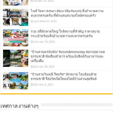
มีนาคม 15, 2022
ไนซ์ วิลลา สงขลา (Nice Villa Resort) สิ่งอำนวยความ
สะดวกครบครัน ที่พักแสนสบายสไตล์ครอบครัว
กุมภาพันธ์ 23, 2022
รวม 3ที่พักหาดใหญ่ ใกล้สถานที่สำคัญ ราคาสบาย
กระเป๋าพร้อมสิ่งอำนวยความสะดวกครบครัน
มกราคม 14, 2022
“บ้านสวนพรนับพัน” Resort&Homestay ฟอกปอด กอด
ธรรมชาติ ฟังเสียงลำธาร พร้อมนั่งชิลล์กับอาหารและ
เครื่องดื่ม
ธันวาคม 18, 2021
“บ้านสวนวินลณี รีสอร์ท” พักสบาย โอบล้อมด้วย
ธรรมชาติ รีสอร์ทเปิดใหม่สไตล์บ้านสวนสุดชิลล์
ธันวาคม 4, 2021
เทศกาล งานต่างๆ