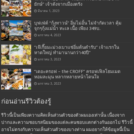
ยักษ์” เจ้าดังจากเมืองตรัง
มีนาคม 1, 2023
บุฟเฟ่ต์ “กุ้งทาวน์” อิ่มไม่อั้น ไม่จำกัดเวลา คุ้ม
จุกๆกุ้งแม่น้ำ ทะเล เนื้อ เพียง 349บ.
มกราคม 4, 2023
“เจ๊เกี๊ยมะม่วงเบาแช่อิ่มต้นตำรับ” เจ้าแรกใน
หาดใหญ่ ทำมานานกว่า40ปี”
มกราคม 3, 2023
“เดอะครอฟ – the CROFF” ครอฟเฟิลโฮมเมด
หอมละมุน หลากหลายหน้าโดนใจ
มกราคม 3, 2023
ก่อนอ่านรีวิวต้องรู้
รีวิวนี้เป็นเพียงความคิดเห็นส่วนตัวของตัวผมเองเท่านั้น เนื่องจาก
ปากและความชอบรสนิยมของแต่ละคนชอบแตกต่างกันออกไป รีวิวนี้
อาจไม่ตรงกับความเห็นส่วนตัวของบางท่าน ผมอยากให้ข้อมูลนี้เป็น