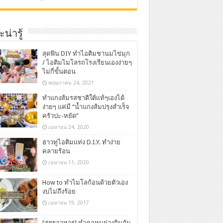
น่ารู้
สุดฟิน DIY ทำไอติมชานมไข่มุก
/ ไอติมไมโลรถโรงเรียนเองง่ายๆ
ไม่กี่ขั้นตอน
พฤษภาคม 24, 2021
ทำแกงส้มรสชาติใต้แท้ๆเองได้
ง่ายๆ แค่มี “น้ำแกงส้มปรุงสำเร็จ
ครัวปะ-หยัด”
เมษายน 24, 2020
ฮาวทูไอติมแท่ง D.I.Y. ทำง่าย
คลายร้อน
เมษายน 11, 2020
How to ทำไมโลก้อนด้วยตัวเอง
งบไม่ถึงร้อย
เมษายน 19, 2017
[สูตรอาหาร] ทำคอหมูย่างกินกัน