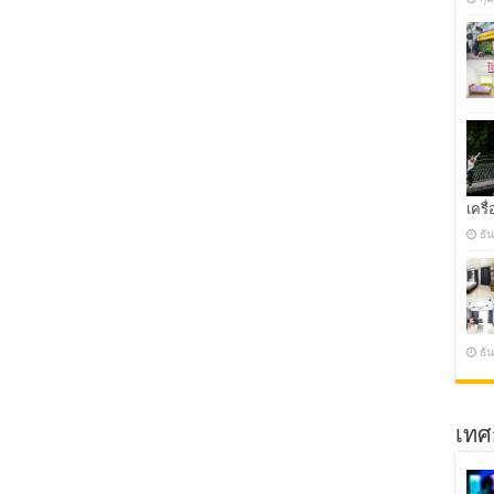
เครื่
ธั
ธั
เทศ