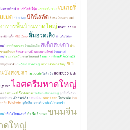
เบเกอรี่
มสวยหาดใหญ่
คาเฟ่สไตล์ญี่ปุ่น
แสงทองโภชนา
มเมด
บิกินี่สลัด
nitro tap
Bless Dessert and
อาหารพื้นบ้านหาดใหญ่
Beast Lab
บท
ลิ้มฮวดเส็ง
ณ์ผู้ก่อตั้ง
MISS Zaap
ข้าวต้มโต้รุ่ง
สเต็กสะเดา
หญ่
แคคตัสสงขลา
ร้านเติมเต็ม
ห่าว
 ชานมไข่มุก
ร้านอาหารปลิงทะเลหาดใหญ่
ร้านคาเฟ่
หญ่
ขนมพ่นควัน
เดอะโมเมนท์
ร้านอาหารไทยเจ๊เล็ก(สาย2)
ชา
รงหมูตุ๋นยาจีน
บะกุ๊ดเต๋ หาดใหญ่
บราวน์คัฟหาดใหญ่
านบังสงขลา
rastic cafe
ไอติมยิว
HOKKAIDO Sushi
ไอศครีมหาดใหญ่
e garden
ดอง
โรส บะหมี่เกี๊ยวไก่ย่าง2
ไอติมกะทิหาดใหญ่
ลูกชิ้นปิ้งจ้าว
กรเจ้าเก่า
เต้าคั่วเจ๊เอ็ง
วังร่มเมือง
อลิน่าพิซซ่า
โรตีนาอีม
ร้าน
รคลีน
FotoHotel
ยูทีคลีนวอเตอร์
ปาท่องโก๋ตอนเช้า
ขนมจีน
หญ่
เค้กไข่ไทยแลนด์
ต้า ซื่อ สี่ ราเมง
าดใหญ่