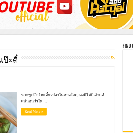
Find 
ป๊ะตี๋
หากพูดถึงก๋วยเตี๋ยวปลาในหาดใหญ่ คงมีไม่กี่เจ้าแต่
แน่นอนว่าใค …
Read More »