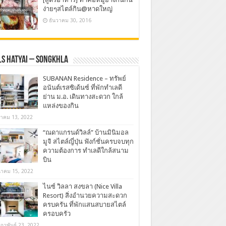
ง่ายๆสไตล์กิน@หาดใหญ่
ธันวาคม 30, 2016
s Hatyai – Songkhla
SUBANAN Residence – ทรัพย์
อนันต์เรสซิเด้นซ์ ที่พักทำเลดี
ย่าน ม.อ. เดินทางสะดวก ใกล้
แหล่งของกิน
ลาคม 13, 2022
“ณดาแกรนด์วิลล์” บ้านมินิมอล
มูจิ สไตล์ญี่ปุ่น ฟังก์ชั่นครบจบทุก
ความต้องการ ทำเลดีใกล้สนาม
บิน
นาคม 15, 2022
ไนซ์ วิลลา สงขลา (Nice Villa
Resort) สิ่งอำนวยความสะดวก
ครบครัน ที่พักแสนสบายสไตล์
ครอบครัว
มภาพันธ์ 23, 2022