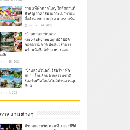
รวม 3ที่พักหาดใหญ่ ใกล้สถานที่
สำคัญ ราคาสบายกระเป๋าพร้อม
สิ่งอำนวยความสะดวกครบครัน
มกราคม 14, 2022
“บ้านสวนพรนับพัน”
Resort&Homestay ฟอกปอด
กอดธรรมชาติ ฟังเสียงลำธาร
พร้อมนั่งชิลล์กับอาหารและ
องดื่ม
นวาคม 18, 2021
“บ้านสวนวินลณี รีสอร์ท” พัก
สบาย โอบล้อมด้วยธรรมชาติ
รีสอร์ทเปิดใหม่สไตล์บ้านสวนสุด
ชิลล์
นวาคม 4, 2021
กาล งานต่างๆ
บ้านสยองขวัญ ตอนที่ 3 ของซีรีส์