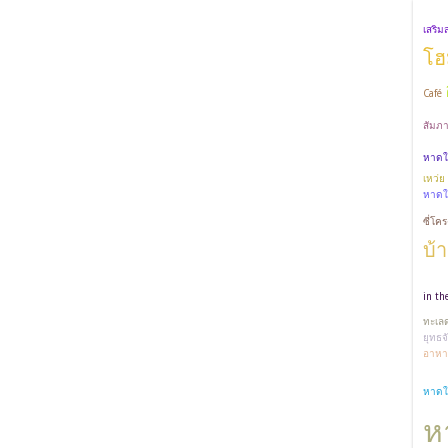
เสริ
โฮ
Café
สัมภาษ
หาดใ
เหว่ย
หาดใ
ซี่โค
บ้
in th
ทะเล
ยุทธจั
อาหา
หาดใ
ห