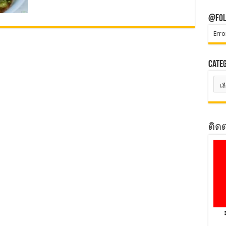
@Fol
Erro
Cate
Cate
ติด