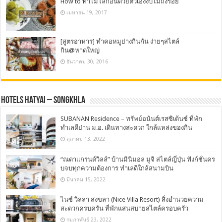
How to ทำไมโลก้อนด้วยตัวเองงบไม่ถึงร้อย
เมษายน 19, 2017
[สูตรอาหาร] ทำคอหมูย่างกินกัน ง่ายๆสไตล์
กิน@หาดใหญ่
ธันวาคม 30, 2016
Hotels Hatyai – Songkhla
SUBANAN Residence – ทรัพย์อนันต์เรสซิเด้นซ์ ที่พัก
ทำเลดีย่าน ม.อ. เดินทางสะดวก ใกล้แหล่งของกิน
ตุลาคม 13, 2022
“ณดาแกรนด์วิลล์” บ้านมินิมอล มูจิ สไตล์ญี่ปุ่น ฟังก์ชั่นคร
บจบทุกความต้องการ ทำเลดีใกล้สนามบิน
มีนาคม 15, 2022
ไนซ์ วิลลา สงขลา (Nice Villa Resort) สิ่งอำนวยความ
สะดวกครบครัน ที่พักแสนสบายสไตล์ครอบครัว
กุมภาพันธ์ 23, 2022