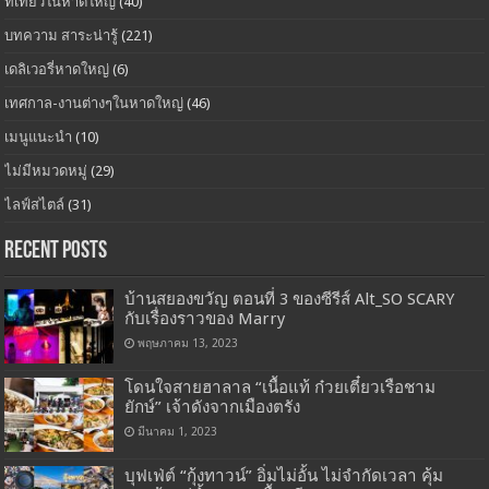
ที่เที่ยวในหาดใหญ่
(40)
บทความ สาระน่ารู้
(221)
เดลิเวอรี่หาดใหญ่
(6)
เทศกาล-งานต่างๆในหาดใหญ่
(46)
เมนูแนะนำ
(10)
ไม่มีหมวดหมู่
(29)
ไลฟ์สไตล์
(31)
Recent Posts
บ้านสยองขวัญ ตอนที่ 3 ของซีรีส์ Alt_SO SCARY
กับเรื่องราวของ Marry
พฤษภาคม 13, 2023
โดนใจสายฮาลาล “เนื้อแท้ ก๋วยเตี๋ยวเรือชาม
ยักษ์” เจ้าดังจากเมืองตรัง
มีนาคม 1, 2023
บุฟเฟ่ต์ “กุ้งทาวน์” อิ่มไม่อั้น ไม่จำกัดเวลา คุ้ม