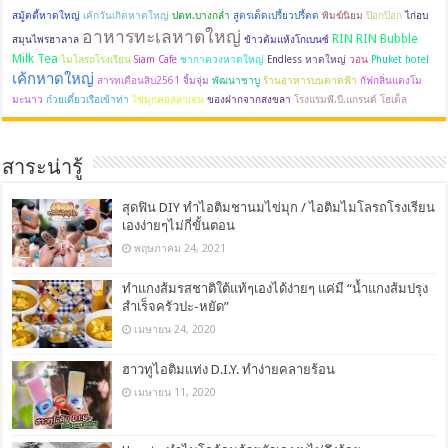
สมู้ตตี้หาดใหญ่
เค้กวันเกิดหาดใหญ่
ปตท.บางกล่ำ
สูตรเด็ดเปรี้ยวปรี้ดด
พิมฆ์นิยม
ป๊อกป๊อก
ไก่อบ
อาหารทะเลหาดใหญ่
RIN RIN Bubble
สมุนไพรฮาลาล
ข้าวต้มแห้งโกเบนซ์
Milk Tea
ไมโลรถโรงเรียน
Siam Cafe
ชากาตวงหาดใหญ่
Endless หาดใหญ่
วอน
Phuket hotel
เค้กหาดใหญ่
สารทเดือนสิบ2561
จิ้มจุ่ม
พัฒนาชาบู
ร้านอาหารบนดาดฟ้า
กัฟกลิ่นแตงโม
มะนาว
ก๋วยเตี๋ยวเรือเข้าท่า
ไข่มุกคอลลาเจน
ของฝากจากสงขลา
โรงแรมพี.บี.แกรนด์ โฮเต็ล
สาระน่ารู้
สุดฟิน DIY ทำไอติมชานมไข่มุก / ไอติมไมโลรถโรงเรียน
เองง่ายๆไม่กี่ขั้นตอน
พฤษภาคม 24, 2021
ทำแกงส้มรสชาติใต้แท้ๆเองได้ง่ายๆ แค่มี “น้ำแกงส้มปรุง
สำเร็จครัวปะ-หยัด”
เมษายน 24, 2020
ฮาวทูไอติมแท่ง D.I.Y. ทำง่ายคลายร้อน
เมษายน 11, 2020