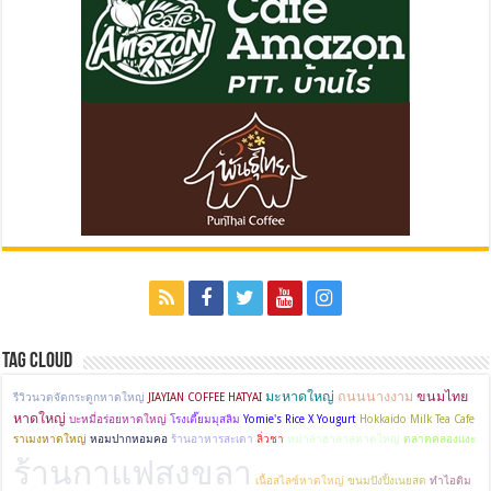
Tag Cloud
มะหาดใหญ่
ถนนนางงาม
ขนมไทย
รีวิวนวดจัดกระดูกหาดใหญ่
JIAYIAN COFFEE HATYAI
หาดใหญ่
บะหมี่อร่อยหาดใหญ่
โรงเตี๊ยมมุสลิม
Yomie's Rice X Yougurt
Hokkaido Milk Tea Cafe
ราเมงหาดใหญ่
หอมปากหอมคอ
ร้านอาหารสะเดา
ลิ่วชา
หม่าล่าฮาลาลหาดใหญ่
ตลาดคลองแงะ
ร้านกาแฟสงขลา
เนื้อสไลซ์หาดใหญ่
ขนมปังปิ้งเนยสด
ทำไอติม