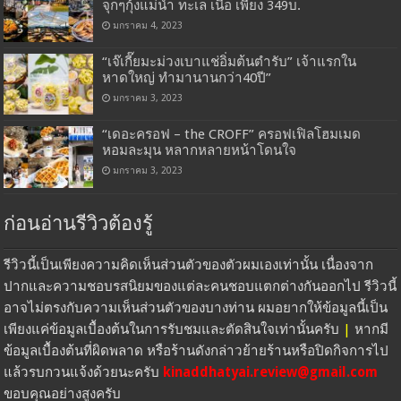
จุกๆกุ้งแม่น้ำ ทะเล เนื้อ เพียง 349บ.
มกราคม 4, 2023
“เจ๊เกี๊ยมะม่วงเบาแช่อิ่มต้นตำรับ” เจ้าแรกใน
หาดใหญ่ ทำมานานกว่า40ปี”
มกราคม 3, 2023
“เดอะครอฟ – the CROFF” ครอฟเฟิลโฮมเมด
หอมละมุน หลากหลายหน้าโดนใจ
มกราคม 3, 2023
ก่อนอ่านรีวิวต้องรู้
รีวิวนี้เป็นเพียงความคิดเห็นส่วนตัวของตัวผมเองเท่านั้น เนื่องจาก
ปากและความชอบรสนิยมของแต่ละคนชอบแตกต่างกันออกไป รีวิวนี้
อาจไม่ตรงกับความเห็นส่วนตัวของบางท่าน ผมอยากให้ข้อมูลนี้เป็น
เพียงแค่ข้อมูลเบื้องต้นในการรับชมและตัดสินใจเท่านั้นครับ
|
หากมี
ข้อมูลเบื้องต้นที่ผิดพลาด หรือร้านดังกล่าวย้ายร้านหรือปิดกิจการไป
แล้วรบกวนแจ้งด้วยนะครับ
kinaddhatyai.review@gmail.com
ขอบคุณอย่างสูงครับ