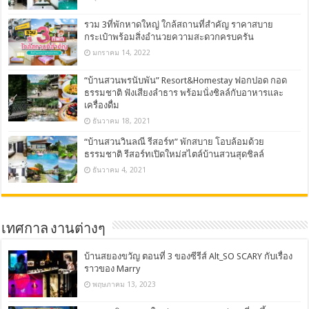
รวม 3ที่พักหาดใหญ่ ใกล้สถานที่สำคัญ ราคาสบาย
กระเป๋าพร้อมสิ่งอำนวยความสะดวกครบครัน
มกราคม 14, 2022
“บ้านสวนพรนับพัน” Resort&Homestay ฟอกปอด กอด
ธรรมชาติ ฟังเสียงลำธาร พร้อมนั่งชิลล์กับอาหารและ
เครื่องดื่ม
ธันวาคม 18, 2021
“บ้านสวนวินลณี รีสอร์ท” พักสบาย โอบล้อมด้วย
ธรรมชาติ รีสอร์ทเปิดใหม่สไตล์บ้านสวนสุดชิลล์
ธันวาคม 4, 2021
เทศกาล งานต่างๆ
บ้านสยองขวัญ ตอนที่ 3 ของซีรีส์ Alt_SO SCARY กับเรื่อง
ราวของ Marry
พฤษภาคม 13, 2023