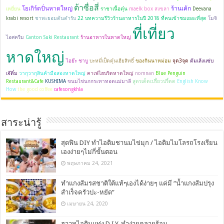
ต้าซื่อสี่
โยเกิร์ตปั่นหาดใหญ่
ร้านเค้ก
เหยี่ยน
ราชาเนื้อตุ๋น
maelk box สงขลา
Deevana
krabi resort
ชาพะยอมต้นตำรับ
22 บทความรีวิวร้านอาหารในปี 2018 ที่คนเข้าชมเยอะที่สุด
โมจิ
ที่เที่ยว
ไอศครีม
Canton Suki Restaurant
ร้านอาหารในหาดใหญ่
หาดใหญ่
ไอย๊ะ ชาบู
บะหมี่เป็ดตุ๋นเฮียสิทธิ์
ของกินนาหม่อม
จุด3จุด
ต้มเล้งแซ่บ
เจ๊ติ๋ม
วากุวากุสินค้ามือสองหาดใหญ่
คาเฟ่ไฮบริดหาดใหญ่
nomnan
Blue Penguin
Restaurant&Cafe
KUSHIMA
ขนมไข่นกกระทาทอดแม่มาลี
สูตรเด็ดเปรี้ยวปรี้ดด
English Know
How
the good coffee
cafesongkhla
สาระน่ารู้
สุดฟิน DIY ทำไอติมชานมไข่มุก / ไอติมไมโลรถโรงเรียน
เองง่ายๆไม่กี่ขั้นตอน
พฤษภาคม 24, 2021
ทำแกงส้มรสชาติใต้แท้ๆเองได้ง่ายๆ แค่มี “น้ำแกงส้มปรุง
สำเร็จครัวปะ-หยัด”
เมษายน 24, 2020
ฮาวทูไอติมแท่ง D.I.Y. ทำง่ายคลายร้อน