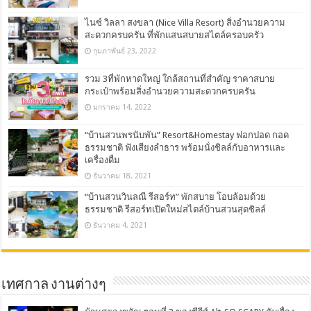
ไนซ์ วิลลา สงขลา (Nice Villa Resort) สิ่งอำนวยความ
สะดวกครบครัน ที่พักแสนสบายสไตล์ครอบครัว
กุมภาพันธ์ 23, 2022
รวม 3ที่พักหาดใหญ่ ใกล้สถานที่สำคัญ ราคาสบาย
กระเป๋าพร้อมสิ่งอำนวยความสะดวกครบครัน
มกราคม 14, 2022
“บ้านสวนพรนับพัน” Resort&Homestay ฟอกปอด กอด
ธรรมชาติ ฟังเสียงลำธาร พร้อมนั่งชิลล์กับอาหารและ
เครื่องดื่ม
ธันวาคม 18, 2021
“บ้านสวนวินลณี รีสอร์ท” พักสบาย โอบล้อมด้วย
ธรรมชาติ รีสอร์ทเปิดใหม่สไตล์บ้านสวนสุดชิลล์
ธันวาคม 4, 2021
เทศกาล งานต่างๆ