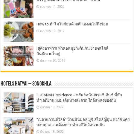
เมษายน 11, 2020
How to ทำไมโลก้อนด้วยตัวเองงบไม่ถึงร้อย
เมษายน 19, 2017
[สูตรอาหาร] ทำคอหมูย่างกินกัน ง่ายๆสไตล์
กิน@หาดใหญ่
ธันวาคม 30, 2016
Hotels Hatyai – Songkhla
SUBANAN Residence – ทรัพย์อนันต์เรสซิเด้นซ์ ที่พัก
ทำเลดีย่าน ม.อ. เดินทางสะดวก ใกล้แหล่งของกิน
ตุลาคม 13, 2022
“ณดาแกรนด์วิลล์” บ้านมินิมอล มูจิ สไตล์ญี่ปุ่น ฟังก์ชั่นคร
บจบทุกความต้องการ ทำเลดีใกล้สนามบิน
มีนาคม 15, 2022