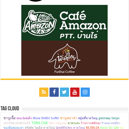
Tag Cloud
ชาบูเนื้อ
ชาบูหม่าล่า
เดอะบังสเต็ก
Muna SHABU buffet
สมู้ทตี้หาดใหญ่
greenway hatyai
TORA CHA
เครปไส้ทะลักพับไม่ได้
ไข่ดาวหมูแฮม
หาดกะตะ
ร้านกาแฟพัทลุง
ร้านแมวเหมียว
ของมือสองยะลา
คริสตัล โฮเต็ล หาดใหญ่
SandWitches หาดใหญ่
MI.RIN.DA
Kyoto Shi Cafe
ซุป