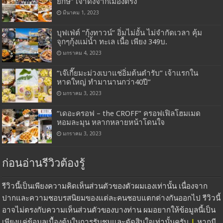
ยักษ์” เจ้าดังจากเมืองตรัง
มีนาคม 1, 2023
บุฟเฟ่ต์ “กุ้งทาวน์” อิ่มไม่อั้น ไม่จำกัดเวลา คุ้ม
จุกๆกุ้งแม่น้ำ ทะเล เนื้อ เพียง 349บ.
มกราคม 4, 2023
“เจ๊เกี๊ยมะม่วงเบาแช่อิ่มต้นตำรับ” เจ้าแรกใน
หาดใหญ่ ทำมานานกว่า40ปี”
มกราคม 3, 2023
“เดอะครอฟ – the CROFF” ครอฟเฟิลโฮมเมด
หอมละมุน หลากหลายหน้าโดนใจ
มกราคม 3, 2023
ก่อนอ่านรีวิวต้องรู้
รีวิวนี้เป็นเพียงความคิดเห็นส่วนตัวของตัวผมเองเท่านั้น เนื่องจาก
ปากและความชอบรสนิยมของแต่ละคนชอบแตกต่างกันออกไป รีวิวนี้
อาจไม่ตรงกับความเห็นส่วนตัวของบางท่าน ผมอยากให้ข้อมูลนี้เป็น
เพียงแค่ข้อมูลเบื้องต้นในการรับชมและตัดสินใจเท่านั้นครับ
|
หากมี