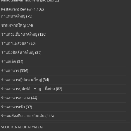
Kinaddhatyai mobile & gadgets
(2)
Restaurant Review
(1,192)
กาแฟหาดใหญ่
(79)
ชานมหาดใหญ่
(74)
ร้านก๋วยเตี๋ยวหาดใหญ่
(120)
ร้านกาแฟสงขลา
(20)
ร้านนั่งชิลล์หาดใหญ่
(35)
ร้านสเต็ก
(34)
ร้านอาหาร
(336)
ร้านอาหารญี่ปุ่นหาดใหญ่
(34)
ร้านอาหารบุฟเฟ่ต์ – ชาบู – ปิ้งย่าง
(82)
ร้านอาหารฮาลาล
(44)
ร้านอาหารเช้า
(37)
ร้านเครื่องดืม – ของกินเล่น
(318)
VLOG KINADDHATYAI
(4)