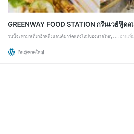
GREENWAY FOOD STATION กรีนเวย์ฟู๊ดสเต
วันนี้จะพามาเที่ยวอีกหนึ่งแลนด์มาร์คแห่งใหม่ของหาดใหญ่เ …
อ่านเพิ่
กิน@หาดใหญ่